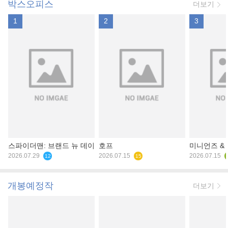
박스오피스
더보기
1
2
3
스파이더맨: 브랜드 뉴 데이
호프
미니언즈 &
2026.07.29
2026.07.15
2026.07.15
12
15
개봉예정작
더보기