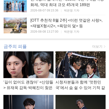
화제, 역대 최대 규모 45개국 189편
2026-08-07 09:15:36
|
박은영 기자
[OTT 추천작 8월 2주] <이런 엿같은 사랑>,
<재벌X형사2>, <욕망의 덫> 등
2026-08-08 13:27:00
|
박은영 기자
금주의 피플
더보기
‘길이 없어도 괜찮아’ <산양들
시청자분들과 함께 ‘멋한민
> 유재욱 감독·박혜진이 찾은
국’에서 숨 쉴 수 있어 기적 같
진짜 ‘안식처’
았다, <멋진 신세계> 강현주
작가