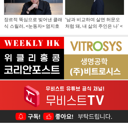
장르적 뚝심으로 빚어낸 클래
‘남과 비교하며 살면 허문오
식 스릴러, <눈동자> 염지호
처럼 돼, 내 삶의 주인은 나’ <
감독
맨 끝줄 소년> 최민식