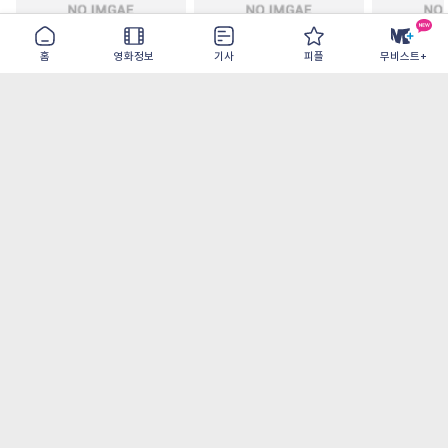
홈
영화정보
기사
피플
무비스트+
철들 무렵
아웃 브레이크
이런 엿같은
2026-09-30
2026-07-22
2026-08-07
가장 많이 본 기사
더보기
‘허투루 연기하는 배우가 아니란 걸 보여주고
파’ 넷플릭스 <동궁> 남주혁
오디세이- IMAX로 부활한 고대 서사, 영웅에
서 인간으로의 귀환
[8월 1주 국내 박스] 5일 만에 338만 모은 <스
파이더맨> 극장가 235% 대반등, <호프>는
400만 돌파