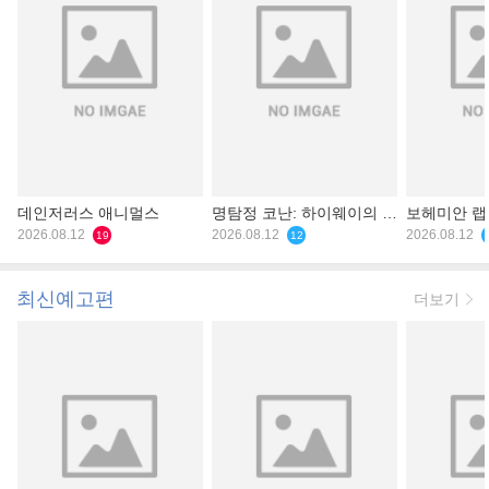
데인저러스 애니멀스
명탐정 코난: 하이웨이의 타
보헤미안 
2026.08.12
천사
2026.08.12
2026.08.12
19
12
최신예고편
더보기