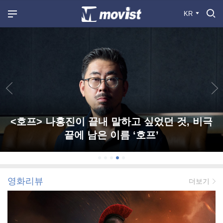
KR
<호프> 나홍진이 끝내 말하고 싶었던 것, 비극
끝에 남은 이름 ‘호프’
영화리뷰
더보기