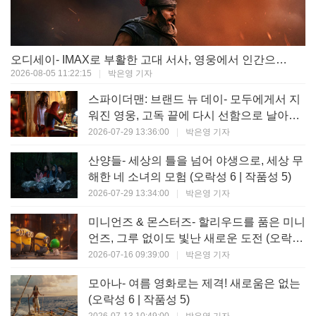
오디세이- IMAX로 부활한 고대 서사, 영웅에서 인간으로의 귀환 (오락성 9 | 작품성 9)
2026-08-05 11:22:15
|
박은영 기자
스파이더맨: 브랜드 뉴 데이- 모두에게서 지
워진 영웅, 고독 끝에 다시 선함으로 날아오
르다 (오락성 8 | 작품성 8)
2026-07-29 13:36:00
|
박은영 기자
산양들- 세상의 틀을 넘어 야생으로, 세상 무
해한 네 소녀의 모험 (오락성 6 | 작품성 5)
2026-07-29 13:34:00
|
박은영 기자
미니언즈 & 몬스터즈- 할리우드를 품은 미니
언즈, 그루 없이도 빛난 새로운 도전 (오락성
7 | 작품성 6)
2026-07-16 09:39:00
|
박은영 기자
모아나- 여름 영화로는 제격! 새로움은 없는
(오락성 6 | 작품성 5)