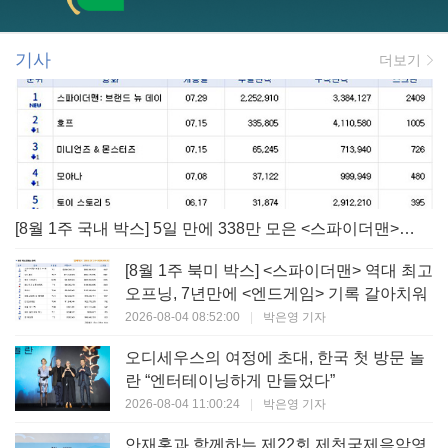
기사
더보기
[8월 1주 국내 박스] 5일 만에 338만 모은 <스파이더맨> 극장가 235% 대반등, <호프>는 400만 돌파
[8월 1주 북미 박스] <스파이더맨> 역대 최고
오프닝, 7년만에 <엔드게임> 기록 갈아치워
2026-08-04 08:52:00
|
박은영 기자
오디세우스의 여정에 초대, 한국 첫 방문 놀
란 “엔터테이닝하게 만들었다”
2026-08-04 11:00:24
|
박은영 기자
안재홍과 함께하는 제22회 제천국제음악영