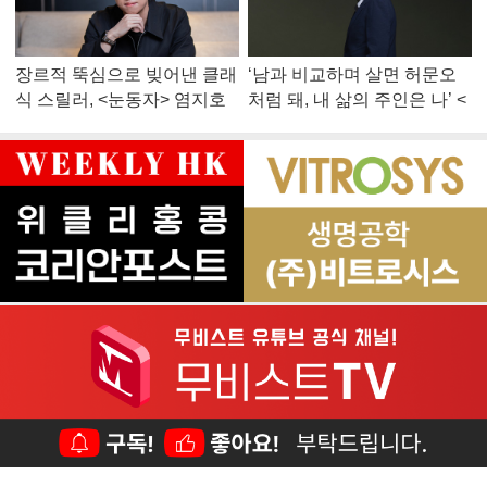
장르적 뚝심으로 빚어낸 클래
‘남과 비교하며 살면 허문오
식 스릴러, <눈동자> 염지호
처럼 돼, 내 삶의 주인은 나’ <
감독
맨 끝줄 소년> 최민식