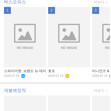
박스오피스
더보기
1
2
3
스파이더맨: 브랜드 뉴 데이
호프
미니언즈 &
2026.07.29
2026.07.15
2026.07.15
12
15
개봉예정작
더보기