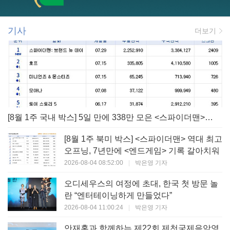
기사
더보기
[8월 1주 국내 박스] 5일 만에 338만 모은 <스파이더맨> 극장가 235% 대반등, <호프>는 400만 돌파
[8월 1주 북미 박스] <스파이더맨> 역대 최고
오프닝, 7년만에 <엔드게임> 기록 갈아치워
2026-08-04 08:52:00
|
박은영 기자
오디세우스의 여정에 초대, 한국 첫 방문 놀
란 “엔터테이닝하게 만들었다”
2026-08-04 11:00:24
|
박은영 기자
안재홍과 함께하는 제22회 제천국제음악영