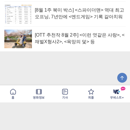
[8월 1주 북미 박스] <스파이더맨> 역대 최고
오프닝, 7년만에 <엔드게임> 기록 갈아치워
[OTT 추천작 8월 2주] <이런 엿같은 사랑>, <
재벌X형사2>, <욕망의 덫> 등
홈
영화정보
기사
피플
무비스트+
이용약관
개인정보취급방침
광고/제휴
PC버전
COPYRIGHT ©THE SHANGRILA ALL RIGHTS RESERVED.