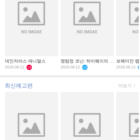
데인저러스 애니멀스
명탐정 코난: 하이웨이의 타
보헤미안 
2026.08.12
천사
2026.08.12
2026.08.12
19
12
최신예고편
더보기