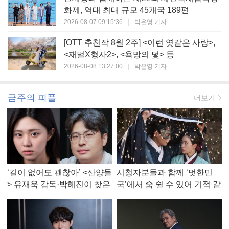
화제, 역대 최대 규모 45개국 189편
2026-08-07 09:15:36
|
박은영 기자
[OTT 추천작 8월 2주] <이런 엿같은 사랑>,
<재벌X형사2>, <욕망의 덫> 등
2026-08-08 13:27:00
|
박은영 기자
금주의 피플
더보기
‘길이 없어도 괜찮아’ <산양들
시청자분들과 함께 ‘멋한민
> 유재욱 감독·박혜진이 찾은
국’에서 숨 쉴 수 있어 기적 같
진짜 ‘안식처’
았다, <멋진 신세계> 강현주
작가