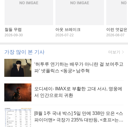
철들 무렵
아웃 브레이크
이런 엿같은
2026-09-30
2026-07-22
2026-08-07
가장 많이 본 기사
더보기
‘허투루 연기하는 배우가 아니란 걸 보여주고
파’ 넷플릭스 <동궁> 남주혁
오디세이- IMAX로 부활한 고대 서사, 영웅에
서 인간으로의 귀환
[8월 1주 국내 박스] 5일 만에 338만 모은 <스
파이더맨> 극장가 235% 대반등, <호프>는
400만 돌파