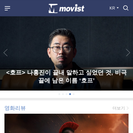
KR
<호프> 나홍진이 끝내 말하고 싶었던 것, 비극
끝에 남은 이름 ‘호프’
영화리뷰
더보기