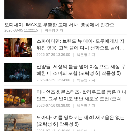
오디세이- IMAX로 부활한 고대 서사, 영웅에서 인간으로의 귀환 (오락성 9 | 작품성 9)
2026-08-05 11:22:15
|
박은영 기자
스파이더맨: 브랜드 뉴 데이- 모두에게서 지
워진 영웅, 고독 끝에 다시 선함으로 날아오
르다 (오락성 8 | 작품성 8)
2026-07-29 13:36:00
|
박은영 기자
산양들- 세상의 틀을 넘어 야생으로, 세상 무
해한 네 소녀의 모험 (오락성 6 | 작품성 5)
2026-07-29 13:34:00
|
박은영 기자
미니언즈 & 몬스터즈- 할리우드를 품은 미니
언즈, 그루 없이도 빛난 새로운 도전 (오락성
7 | 작품성 6)
2026-07-16 09:39:00
|
박은영 기자
모아나- 여름 영화로는 제격! 새로움은 없는
(오락성 6 | 작품성 5)