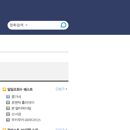
영화검색
콩가네
로맨틱 홀리데이
본 얼티메이텀
소녀경
무카무카 파라다이스