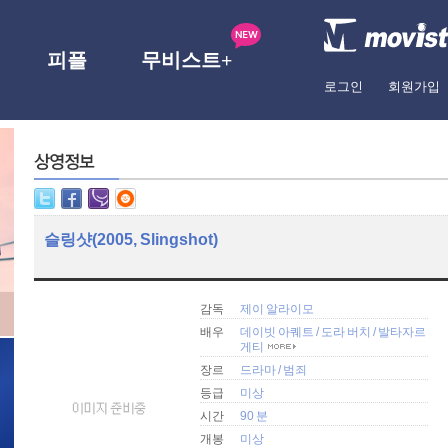
피플
무비스트+
로그인
회원가입
슬링샷(2005, Slingshot)
감독
제이 알라이모
배우
데이빗 아퀘트
/
도라 버치
/
발타자르
게티
장르
드라마
/
범죄
등급
미상
시간
90 분
개봉
미상