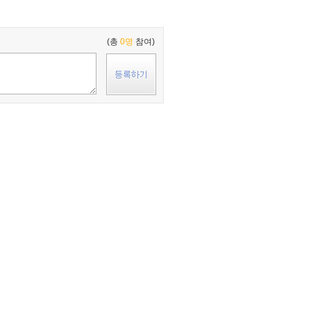
(총
0명
참여)