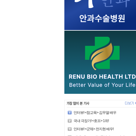
인터뷰! <참교육> 김무열 배우
국내 극장가! <호프> 1위!
인터뷰! <군체> 전지현 배우!