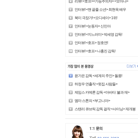
리뷰! <호프><가능주의자> <모아나>
인터뷰! <맨 끝줄 소년> 최현욱 배우
북미 극장가! <오디세이> 1위!
인터뷰! <눈동자> 신민아
인터뷰! <지느러미> 박세영 감독!
인터뷰! <호프> 정호연!
인터뷰! <호프> 나홍진 감독!
윤가은 감독 <세계의 주인> 돌풍!
하정우 연출작 <윗집 사람들>
제임스 카메론 감독 <아바타: 불과 재>
엠마 스톤의 <부고니아>
스탠리 큐브릭 감독 걸작 <샤이닝> 재개봉!