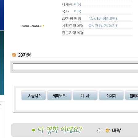
재개봉
미상
국가
미국
20자평 평점
7.57/10 (참여0명)
네티즌영화평
총 0건 (
읽기
/
쓰기
)
전문가영화평