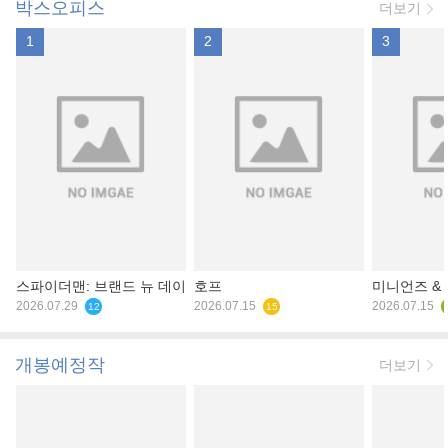
박스오피스
더보기
1
2
3
스파이더맨: 브랜드 뉴 데이
호프
미니언즈 &
2026.07.29
2026.07.15
2026.07.15
12
15
개봉예정작
더보기