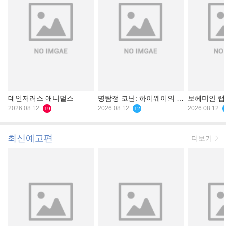
데인저러스 애니멀스
명탐정 코난: 하이웨이의 타
보헤미안 
2026.08.12
천사
2026.08.12
2026.08.12
19
12
최신예고편
더보기