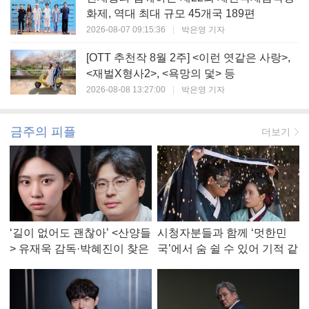
화제, 역대 최대 규모 45개국 189편
2026-08-07 09:15:36
|
박은영 기자
[OTT 추천작 8월 2주] <이런 엿같은 사랑>,
<재벌X형사2>, <욕망의 덫> 등
2026-08-08 13:27:00
|
박은영 기자
금주의 피플
더보기
‘길이 없어도 괜찮아’ <산양들
시청자분들과 함께 ‘멋한민
> 유재욱 감독·박혜진이 찾은
국’에서 숨 쉴 수 있어 기적 같
진짜 ‘안식처’
았다, <멋진 신세계> 강현주
작가