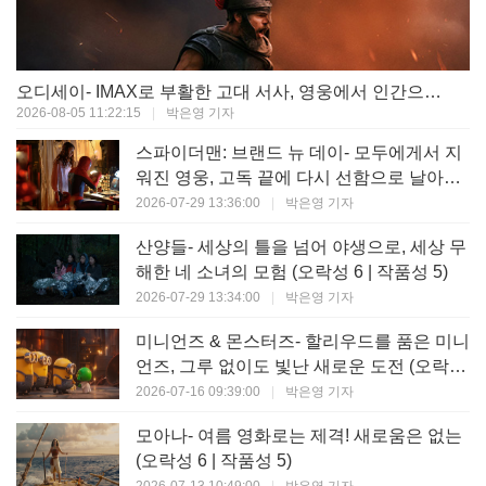
오디세이- IMAX로 부활한 고대 서사, 영웅에서 인간으로의 귀환 (오락성 9 | 작품성 9)
2026-08-05 11:22:15
|
박은영 기자
스파이더맨: 브랜드 뉴 데이- 모두에게서 지
워진 영웅, 고독 끝에 다시 선함으로 날아오
르다 (오락성 8 | 작품성 8)
2026-07-29 13:36:00
|
박은영 기자
산양들- 세상의 틀을 넘어 야생으로, 세상 무
해한 네 소녀의 모험 (오락성 6 | 작품성 5)
2026-07-29 13:34:00
|
박은영 기자
미니언즈 & 몬스터즈- 할리우드를 품은 미니
언즈, 그루 없이도 빛난 새로운 도전 (오락성
7 | 작품성 6)
2026-07-16 09:39:00
|
박은영 기자
모아나- 여름 영화로는 제격! 새로움은 없는
(오락성 6 | 작품성 5)