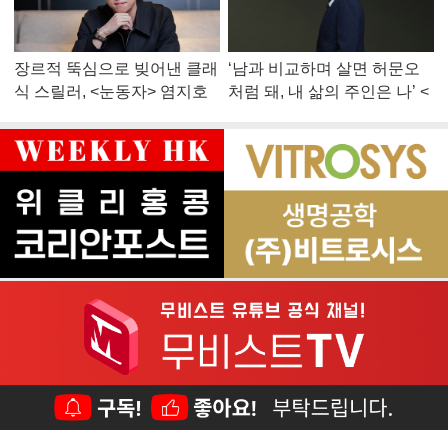
장르적 뚝심으로 빚어낸 클래
‘남과 비교하며 살면 허문오
식 스릴러, <눈동자> 염지호
처럼 돼, 내 삶의 주인은 나’ <
감독
맨 끝줄 소년> 최민식