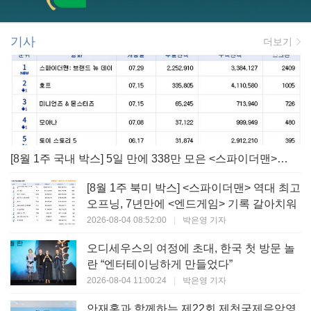
기사
더보기
[8월 1주 국내 박스] 5일 만에 338만 모은 <스파이더맨> 극장가 235% 대반등, <호프>는 400만 돌파
[8월 1주 북미 박스] <스파이더맨> 역대 최고
오프닝, 7년만에 <엔드게임> 기록 갈아치워
2026-08-04 08:52:00
|
박은영 기자
오디세우스의 여정에 초대, 한국 첫 방문 놀
란 “엔터테이닝하게 만들었다”
2026-08-04 11:00:24
|
박은영 기자
안재홍과 함께하는 제22회 제천국제음악영