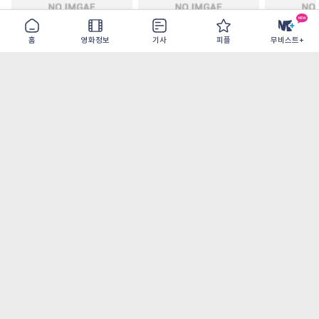
홈
영화정보
기사
피플
무비스트+
철들 무렵
아웃 브레이크
이런 엿같은
2026-09-30
2026-07-22
2026-08-07
가장 많이 본 기사
더보기
‘허투루 연기하는 배우가 아니란 걸 보여주고
파’ 넷플릭스 <동궁> 남주혁
오디세이- IMAX로 부활한 고대 서사, 영웅에
서 인간으로의 귀환
[8월 1주 국내 박스] 5일 만에 338만 모은 <스
파이더맨> 극장가 235% 대반등, <호프>는
400만 돌파