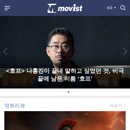
KR
<호프> 나홍진이 끝내 말하고 싶었던 것, 비극
끝에 남은 이름 ‘호프’
영화리뷰
더보기