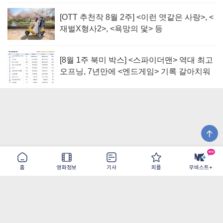
[OTT 추천작 8월 2주] <이런 엿같은 사랑>, <
재벌X형사2>, <욕망의 덫> 등
[8월 1주 북미 박스] <스파이더맨> 역대 최고
오프닝, 7년만에 <엔드게임> 기록 갈아치워
홈
영화정보
기사
피플
무비스트+
이용약관
개인정보취급방침
광고/제휴
PC버전
COPYRIGHT ©THE SHANGRILA ALL RIGHTS RESERVED.