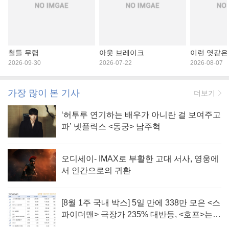
철들 무렵
아웃 브레이크
이런 엿같은
2026-09-30
2026-07-22
2026-08-07
가장 많이 본 기사
더보기
‘허투루 연기하는 배우가 아니란 걸 보여주고
파’ 넷플릭스 <동궁> 남주혁
오디세이- IMAX로 부활한 고대 서사, 영웅에
서 인간으로의 귀환
[8월 1주 국내 박스] 5일 만에 338만 모은 <스
파이더맨> 극장가 235% 대반등, <호프>는
400만 돌파