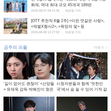
화제, 역대 최대 규모 45개국 189편
2026-08-07 09:15:36
|
박은영 기자
[OTT 추천작 8월 2주] <이런 엿같은 사랑>,
<재벌X형사2>, <욕망의 덫> 등
2026-08-08 13:27:00
|
박은영 기자
금주의 피플
더보기
‘길이 없어도 괜찮아’ <산양들
시청자분들과 함께 ‘멋한민
> 유재욱 감독·박혜진이 찾은
국’에서 숨 쉴 수 있어 기적 같
진짜 ‘안식처’
았다, <멋진 신세계> 강현주
작가