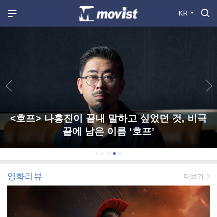
KR
<호프> 나홍진이 끝내 말하고 싶었던 것, 비극
끝에 남은 이름 ‘호프’
영화리뷰
더보기