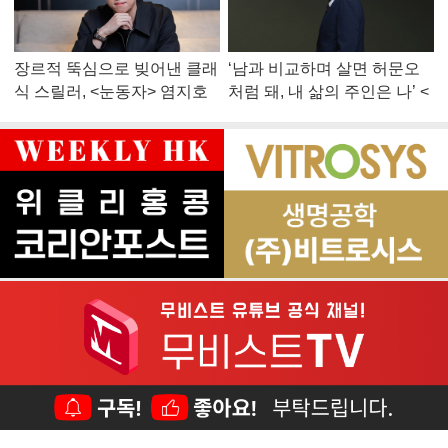
장르적 뚝심으로 빚어낸 클래
‘남과 비교하며 살면 허문오
식 스릴러, <눈동자> 염지호
처럼 돼, 내 삶의 주인은 나’ <
감독
맨 끝줄 소년> 최민식