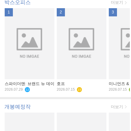
박스오피스
더보기
1
2
3
스파이더맨: 브랜드 뉴 데이
호프
미니언즈 &
2026.07.29
2026.07.15
2026.07.15
12
15
개봉예정작
더보기