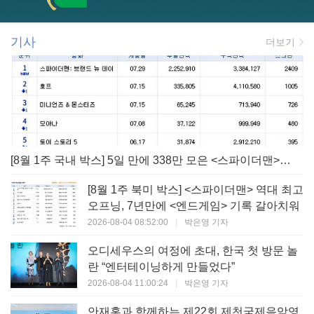
기사
더보기
[8월 1주 국내 박스] 5일 만에 338만 모은 <스파이더맨> 극장가 235% 대반등, <호프>는 400만 돌파
[8월 1주 북미 박스] <스파이더맨> 역대 최고
오프닝, 7년만에 <엔드게임> 기록 갈아치워
2026-08-04 08:52:00
|
박은영 기자
오디세우스의 여정에 초대, 한국 첫 방문 놀
란 “엔터테이닝하게 만들었다”
2026-08-04 11:00:24
|
박은영 기자
안재홍과 함께하는 제22회 제천국제음악영