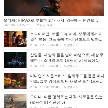
오디세이- IMAX로 부활한 고대 서사, 영웅에서 인간으로의 귀환 (오락성 9 | 작품성 9)
2026-08-05 11:22:15
|
박은영 기자
스파이더맨: 브랜드 뉴 데이- 모두에게서 지
워진 영웅, 고독 끝에 다시 선함으로 날아오
르다 (오락성 8 | 작품성 8)
2026-07-29 13:36:00
|
박은영 기자
산양들- 세상의 틀을 넘어 야생으로, 세상 무
해한 네 소녀의 모험 (오락성 6 | 작품성 5)
2026-07-29 13:34:00
|
박은영 기자
미니언즈 & 몬스터즈- 할리우드를 품은 미니
언즈, 그루 없이도 빛난 새로운 도전 (오락성
7 | 작품성 6)
2026-07-16 09:39:00
|
박은영 기자
모아나- 여름 영화로는 제격! 새로움은 없는
(오락성 6 | 작품성 5)