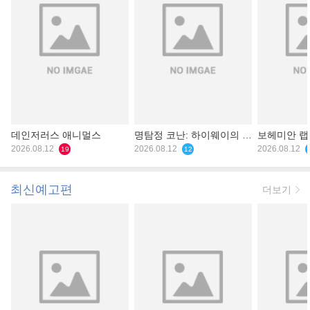
데인저러스 애니멀스
명탐정 코난: 하이웨이의 타
보헤미안 
2026.08.12
천사
2026.08.12
2026.08.12
19
12
최신예고편
더보기