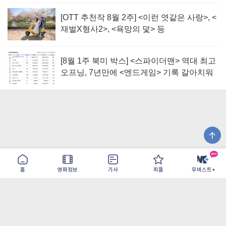
[OTT 추천작 8월 2주] <이런 엿같은 사랑>, <
재벌X형사2>, <욕망의 덫> 등
[8월 1주 북미 박스] <스파이더맨> 역대 최고
오프닝, 7년만에 <엔드게임> 기록 갈아치워
홈
영화정보
기사
피플
무비스트+
이용약관
개인정보취급방침
광고/제휴
PC버전
COPYRIGHT ©THE SHANGRILA ALL RIGHTS RESERVED.