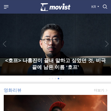
KR
<호프> 나홍진이 끝내 말하고 싶었던 것, 비극
끝에 남은 이름 ‘호프’
영화리뷰
더보기