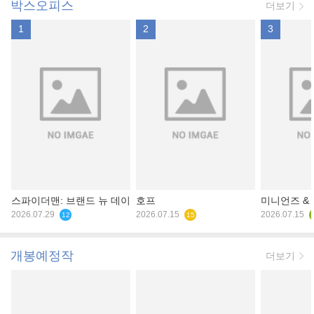
박스오피스
더보기
1
2
3
스파이더맨: 브랜드 뉴 데이
호프
미니언즈 &
2026.07.29
2026.07.15
2026.07.15
12
15
개봉예정작
더보기