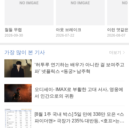
철들 무렵
아웃 브레이크
이런 엿같은
2026-09-30
2026-07-22
2026-08-07
가장 많이 본 기사
더보기
‘허투루 연기하는 배우가 아니란 걸 보여주고
파’ 넷플릭스 <동궁> 남주혁
오디세이- IMAX로 부활한 고대 서사, 영웅에
서 인간으로의 귀환
[8월 1주 국내 박스] 5일 만에 338만 모은 <스
파이더맨> 극장가 235% 대반등, <호프>는
400만 돌파