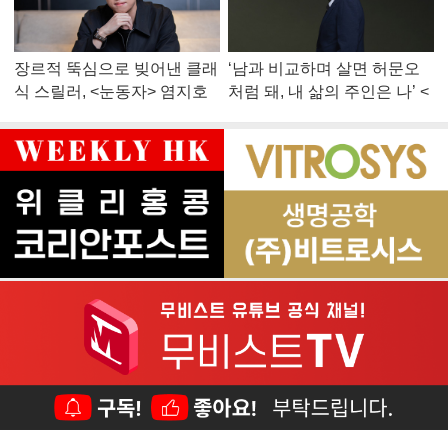
장르적 뚝심으로 빚어낸 클래
‘남과 비교하며 살면 허문오
식 스릴러, <눈동자> 염지호
처럼 돼, 내 삶의 주인은 나’ <
감독
맨 끝줄 소년> 최민식