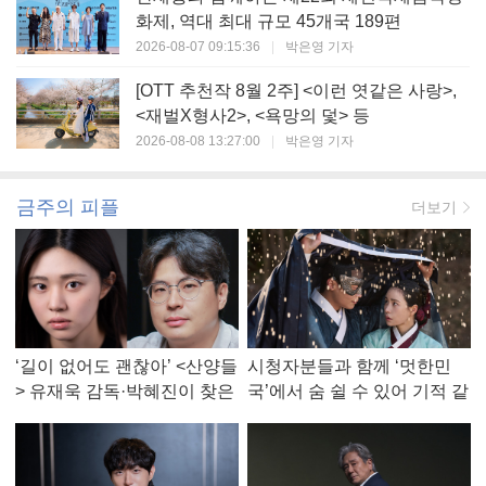
화제, 역대 최대 규모 45개국 189편
2026-08-07 09:15:36
|
박은영 기자
[OTT 추천작 8월 2주] <이런 엿같은 사랑>,
<재벌X형사2>, <욕망의 덫> 등
2026-08-08 13:27:00
|
박은영 기자
금주의 피플
더보기
‘길이 없어도 괜찮아’ <산양들
시청자분들과 함께 ‘멋한민
> 유재욱 감독·박혜진이 찾은
국’에서 숨 쉴 수 있어 기적 같
진짜 ‘안식처’
았다, <멋진 신세계> 강현주
작가