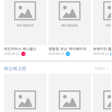
데인저러스 애니멀스
명탐정 코난: 하이웨이의 타
보헤미안 
2026.08.12
천사
2026.08.12
2026.08.12
19
12
최신예고편
더보기