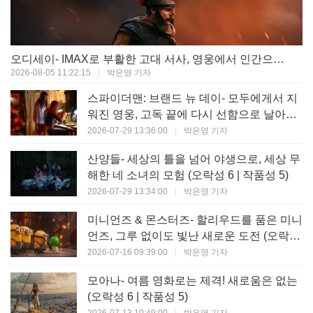
오디세이- IMAX로 부활한 고대 서사, 영웅에서 인간으로의 귀환 (오락성 9 | 작품성 9)
2026-08-05 11:22:15
|
박은영 기자
스파이더맨: 브랜드 뉴 데이- 모두에게서 지
워진 영웅, 고독 끝에 다시 선함으로 날아오
르다 (오락성 8 | 작품성 8)
2026-07-29 13:36:00
|
박은영 기자
산양들- 세상의 틀을 넘어 야생으로, 세상 무
해한 네 소녀의 모험 (오락성 6 | 작품성 5)
2026-07-29 13:34:00
|
박은영 기자
미니언즈 & 몬스터즈- 할리우드를 품은 미니
언즈, 그루 없이도 빛난 새로운 도전 (오락성
7 | 작품성 6)
2026-07-16 09:39:00
|
박은영 기자
모아나- 여름 영화로는 제격! 새로움은 없는
(오락성 6 | 작품성 5)