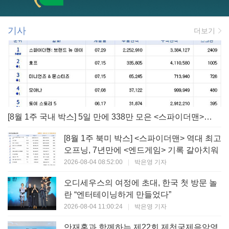
기사
더보기
[8월 1주 국내 박스] 5일 만에 338만 모은 <스파이더맨> 극장가 235% 대반등, <호프>는 400만 돌파
[8월 1주 북미 박스] <스파이더맨> 역대 최고
오프닝, 7년만에 <엔드게임> 기록 갈아치워
2026-08-04 08:52:00
|
박은영 기자
오디세우스의 여정에 초대, 한국 첫 방문 놀
란 “엔터테이닝하게 만들었다”
2026-08-04 11:00:24
|
박은영 기자
안재홍과 함께하는 제22회 제천국제음악영