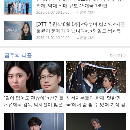
화제, 역대 최대 규모 45개국 189편
2026-08-07 09:15:36
|
박은영 기자
[OTT 추천작 8월 1주] <유부녀 킬러>, <지금
불륜이 문제가 아닙니다>, <와일드 씽> 등
2026-08-01 10:02:00
|
박은영 기자
금주의 피플
더보기
‘길이 없어도 괜찮아’ <산양들
시청자분들과 함께 ‘멋한민
> 유재욱 감독·박혜진이 찾은
국’에서 숨 쉴 수 있어 기적 같
진짜 ‘안식처’
았다, <멋진 신세계> 강현주
작가