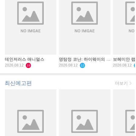
데인저러스 애니멀스
명탐정 코난: 하이웨이의 타
보헤미안 
2026.08.12
천사
2026.08.12
2026.08.12
19
12
최신예고편
더보기