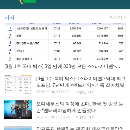
기사
더보기
[8월 1주 국내 박스] 5일 만에 338만 모은 <스파이더맨> 극장가 235% 대반등, <호프>는 400만 돌파
[8월 1주 북미 박스] <스파이더맨> 역대 최고
오프닝, 7년만에 <엔드게임> 기록 갈아치워
2026-08-04 08:52:00
|
박은영 기자
오디세우스의 여정에 초대, 한국 첫 방문 놀
란 “엔터테이닝하게 만들었다”
2026-08-04 11:00:24
|
박은영 기자
안재홍과 함께하는 제22회 제천국제음악영