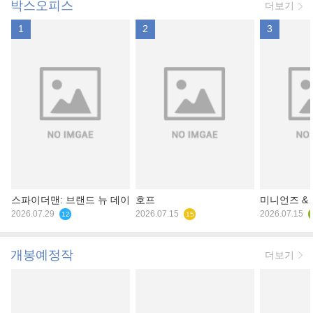
박스오피스
더보기
1
2
3
스파이더맨: 브랜드 뉴 데이
호프
미니언즈 &
2026.07.29
2026.07.15
2026.07.15
12
15
개봉예정작
더보기