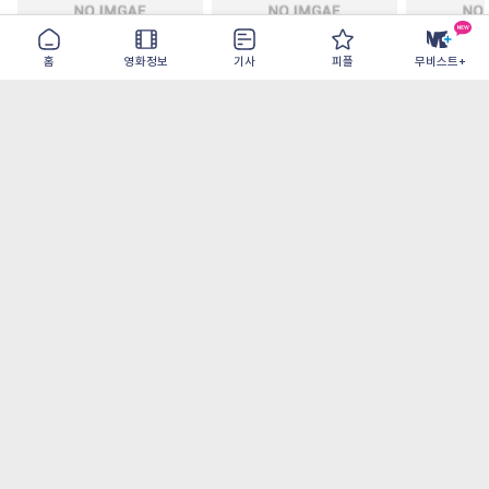
홈
영화정보
기사
피플
무비스트+
철들 무렵
아웃 브레이크
이런 엿같은
2026-09-30
2026-07-22
2026-08-07
가장 많이 본 기사
더보기
‘허투루 연기하는 배우가 아니란 걸 보여주고
파’ 넷플릭스 <동궁> 남주혁
[OTT 추천작 8월 1주] <유부녀 킬러>, <지금
불륜이 문제가 아닙니다>, <와일드 씽> 등
[8월 1주 국내 박스] 5일 만에 338만 모은 <스
파이더맨> 극장가 235% 대반등, <호프>는
400만 돌파