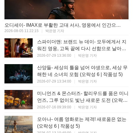
오디세이- IMAX로 부활한 고대 서사, 영웅에서 인간으로의 귀환 (오락성 9 | 작품성 9)
2026-08-05 11:22:15
|
박은영 기자
스파이더맨: 브랜드 뉴 데이- 모두에게서 지
워진 영웅, 고독 끝에 다시 선함으로 날아오
르다 (오락성 8 | 작품성 8)
2026-07-29 13:36:00
|
박은영 기자
산양들- 세상의 틀을 넘어 야생으로, 세상 무
해한 네 소녀의 모험 (오락성 6 | 작품성 5)
2026-07-29 13:34:00
|
박은영 기자
미니언즈 & 몬스터즈- 할리우드를 품은 미니
언즈, 그루 없이도 빛난 새로운 도전 (오락성
7 | 작품성 6)
2026-07-16 09:39:00
|
박은영 기자
모아나- 여름 영화로는 제격! 새로움은 없는
(오락성 6 | 작품성 5)