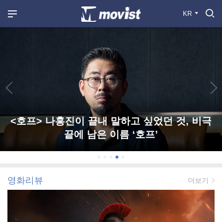
KR
<호프> 나홍진이 끝내 말하고 싶었던 것, 비극
끝에 남은 이름 ‘호프’
영화리뷰
더보기