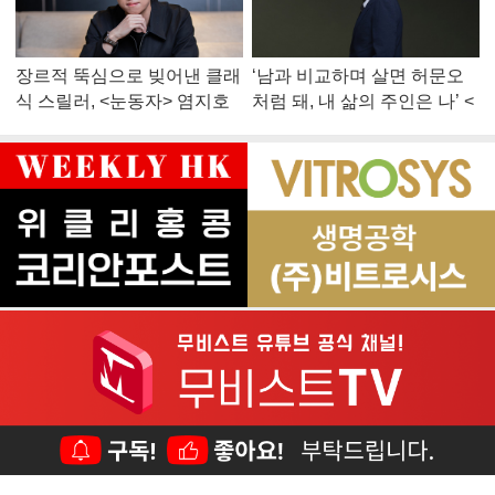
장르적 뚝심으로 빚어낸 클래
‘남과 비교하며 살면 허문오
식 스릴러, <눈동자> 염지호
처럼 돼, 내 삶의 주인은 나’ <
감독
맨 끝줄 소년> 최민식