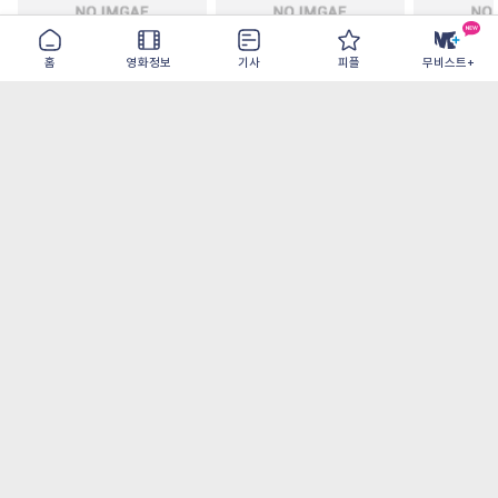
홈
영화정보
기사
피플
무비스트+
모추어리 어시스턴트
드라큘라: 러브 테일
드로스테 저
2026-08-28
2026-08-26
2026-08-19
가장 많이 본 기사
더보기
‘허투루 연기하는 배우가 아니란 걸 보여주고
파’ 넷플릭스 <동궁> 남주혁
[OTT 추천작 8월 1주] <유부녀 킬러>, <지금
불륜이 문제가 아닙니다>, <와일드 씽> 등
[8월 1주 국내 박스] 5일 만에 338만 모은 <스
파이더맨> 극장가 235% 대반등, <호프>는
400만 돌파