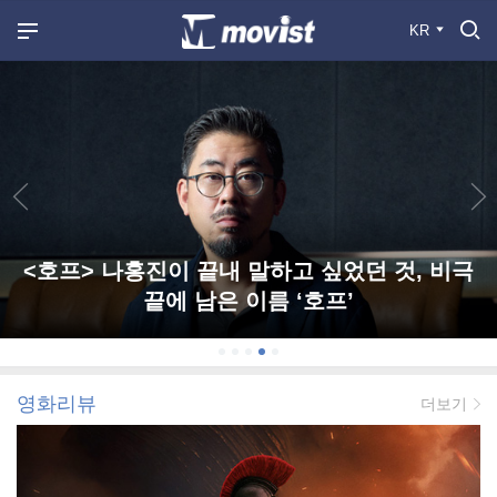
KR
<호프> 나홍진이 끝내 말하고 싶었던 것, 비극
끝에 남은 이름 ‘호프’
영화리뷰
더보기