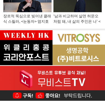
장르적 뚝심으로 빚어낸 클래
‘남과 비교하며 살면 허문오
식 스릴러, <눈동자> 염지호
처럼 돼, 내 삶의 주인은 나’ <
감독
맨 끝줄 소년> 최민식