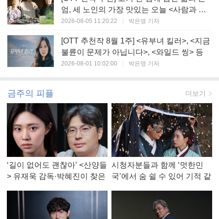
엄, 세 노인의 가장 맛있는 오늘 <사람과 고
기>
2026-08-05 11:20:22
|
박은영 기자
[OTT 추천작 8월 1주] <유부녀 킬러>, <지금
불륜이 문제가 아닙니다>, <와일드 씽> 등
2026-08-01 10:02:00
|
박은영 기자
금주의 피플
더보기
‘길이 없어도 괜찮아’ <산양들
시청자분들과 함께 ‘멋한민
> 유재욱 감독·박혜진이 찾은
국’에서 숨 쉴 수 있어 기적 같
진짜 ‘안식처’
았다, <멋진 신세계> 강현주
작가