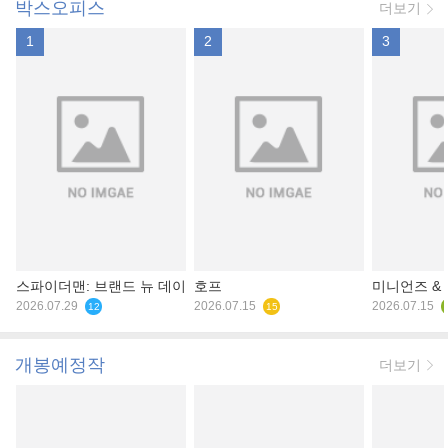
박스오피스
더보기
1
2
3
스파이더맨: 브랜드 뉴 데이
호프
미니언즈 &
2026.07.29
2026.07.15
2026.07.15
12
15
개봉예정작
더보기