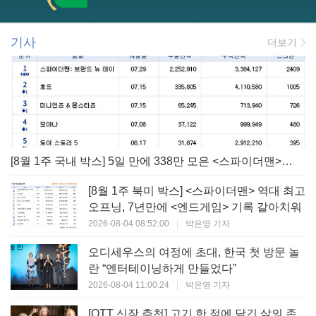
기사
더보기
[8월 1주 국내 박스] 5일 만에 338만 모은 <스파이더맨> 극장가 235% 대반등, <호프>는 400만 돌파
[8월 1주 북미 박스] <스파이더맨> 역대 최고
오프닝, 7년만에 <엔드게임> 기록 갈아치워
2026-08-04 08:52:00
|
박은영 기자
오디세우스의 여정에 초대, 한국 첫 방문 놀
란 “엔터테이닝하게 만들었다”
2026-08-04 11:00:24
|
박은영 기자
[OTT 신작 추천] 고기 한 점에 담긴 삶의 존