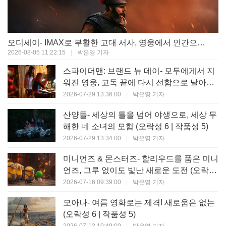
오디세이- IMAX로 부활한 고대 서사, 영웅에서 인간으로의 귀환 (오락성 9 | 작품성 9)
2026-08-05 11:22:15
|
박은영 기자
스파이더맨: 브랜드 뉴 데이- 모두에게서 지
워진 영웅, 고독 끝에 다시 선함으로 날아오
르다 (오락성 8 | 작품성 8)
2026-07-29 13:36:00
|
박은영 기자
산양들- 세상의 틀을 넘어 야생으로, 세상 무
해한 네 소녀의 모험 (오락성 6 | 작품성 5)
2026-07-29 13:34:00
|
박은영 기자
미니언즈 & 몬스터즈- 할리우드를 품은 미니
언즈, 그루 없이도 빛난 새로운 도전 (오락성
7 | 작품성 6)
2026-07-16 09:39:00
|
박은영 기자
모아나- 여름 영화로는 제격! 새로움은 없는
(오락성 6 | 작품성 5)