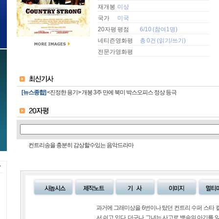
재개봉
미상
국가
미국
20자평 평점
6/10 (참여1명)
네티즌영화평
총 0건 (
읽기
/
쓰기
)
전문가영화평
[뉴스종합]
<진정한 용기> 개봉 3주 만에 북미 박스오피스 정상 등극
컨트리송을 충분히 감상할수있는 음악드라마
과거에 그래미상을 6번이나 탔던 컨트리 수퍼 스타 
서 쉬고 있다. 더구나 그녀는 사고로 뱃속의 아기를 