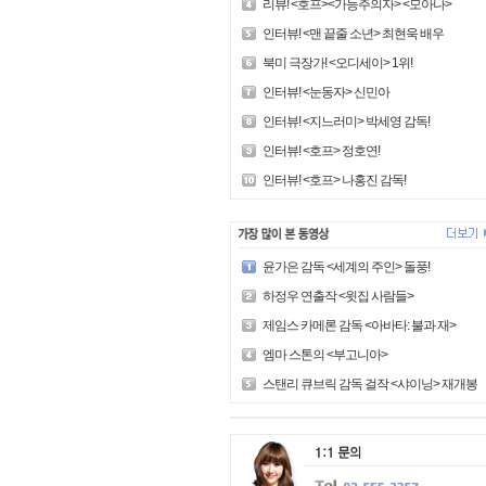
리뷰! <호프><가능주의자> <모아나>
인터뷰! <맨 끝줄 소년> 최현욱 배우
북미 극장가! <오디세이> 1위!
인터뷰! <눈동자> 신민아
인터뷰! <지느러미> 박세영 감독!
인터뷰! <호프> 정호연!
인터뷰! <호프> 나홍진 감독!
윤가은 감독 <세계의 주인> 돌풍!
하정우 연출작 <윗집 사람들>
제임스 카메론 감독 <아바타: 불과 재>
엠마 스톤의 <부고니아>
스탠리 큐브릭 감독 걸작 <샤이닝> 재개봉!