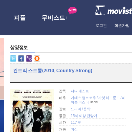
피플
무비스트+
로그인
회원가입
컨트리 스트롱(2010, Country Strong)
감독
샤나 페스트
배우
기네스 팰트로우
/
가렛 헤드룬드
/
레
이튼 미스터
장르
드라마
/
음악
등급
15세 이상 관람가
시간
117 분
개봉
미상