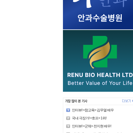
인터뷰! <참교육> 김무열 배우
국내 극장가! <호프> 1위!
인터뷰! <군체> 전지현 배우!