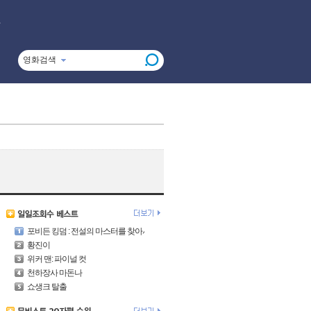
영화검색
포비든 킹덤 : 전설의 마스터를 찾아서
황진이
위커 맨: 파이널 컷
천하장사 마돈나
쇼생크 탈출