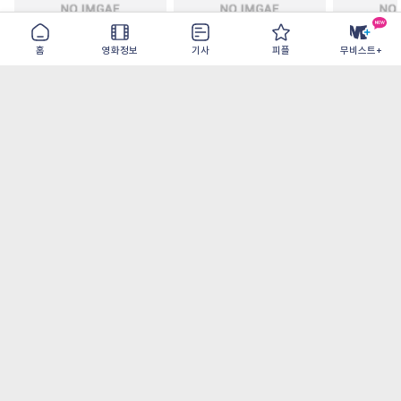
홈
영화정보
기사
피플
무비스트+
주말 축구클럽의 기적
모추어리 어시스턴트
드라큘라: 
2026-08-31
2026-08-28
2026-08-26
가장 많이 본 기사
더보기
‘허투루 연기하는 배우가 아니란 걸 보여주고
파’ 넷플릭스 <동궁> 남주혁
[OTT 추천작 8월 1주] <유부녀 킬러>, <지금
불륜이 문제가 아닙니다>, <와일드 씽> 등
[8월 1주 국내 박스] 5일 만에 338만 모은 <스
파이더맨> 극장가 235% 대반등, <호프>는
400만 돌파