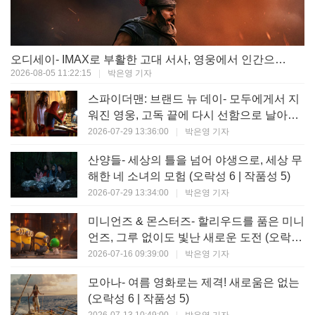
오디세이- IMAX로 부활한 고대 서사, 영웅에서 인간으로의 귀환 (오락성 9 | 작품성 9)
2026-08-05 11:22:15
|
박은영 기자
스파이더맨: 브랜드 뉴 데이- 모두에게서 지
워진 영웅, 고독 끝에 다시 선함으로 날아오
르다 (오락성 8 | 작품성 8)
2026-07-29 13:36:00
|
박은영 기자
산양들- 세상의 틀을 넘어 야생으로, 세상 무
해한 네 소녀의 모험 (오락성 6 | 작품성 5)
2026-07-29 13:34:00
|
박은영 기자
미니언즈 & 몬스터즈- 할리우드를 품은 미니
언즈, 그루 없이도 빛난 새로운 도전 (오락성
7 | 작품성 6)
2026-07-16 09:39:00
|
박은영 기자
모아나- 여름 영화로는 제격! 새로움은 없는
(오락성 6 | 작품성 5)