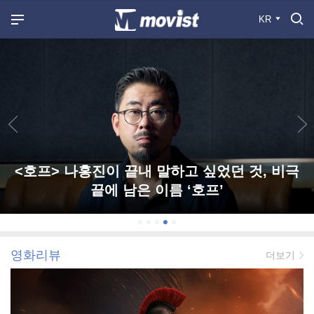
KR
<호프> 나홍진이 끝내 말하고 싶었던 것, 비극
끝에 남은 이름 ‘호프’
영화리뷰
더보기