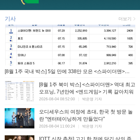
기사
더보기
[8월 1주 국내 박스] 5일 만에 338만 모은 <스파이더맨> 극장가 235% 대반등, <호프>는 400만 돌파
[8월 1주 북미 박스] <스파이더맨> 역대 최고
오프닝, 7년만에 <엔드게임> 기록 갈아치워
2026-08-04 08:52:00
|
박은영 기자
오디세우스의 여정에 초대, 한국 첫 방문 놀
란 “엔터테이닝하게 만들었다”
2026-08-04 11:00:24
|
박은영 기자
[OTT 신작 추천] 고기 한 점에 담긴 삶의 존