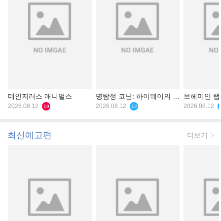
데인저러스 애니멀스
명탐정 코난: 하이웨이의 타
보헤미안 
2026.08.12
천사
2026.08.12
2026.08.12
19
12
최신예고편
더보기