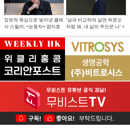
장르적 뚝심으로 빚어낸 클래
‘남과 비교하며 살면 허문오
식 스릴러, <눈동자> 염지호
처럼 돼, 내 삶의 주인은 나’ <
감독
맨 끝줄 소년> 최민식