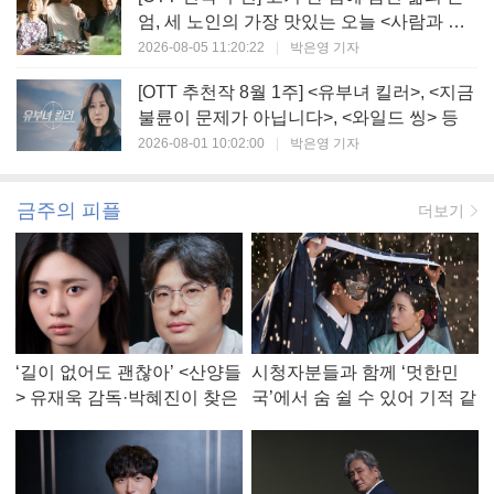
엄, 세 노인의 가장 맛있는 오늘 <사람과 고
기>
2026-08-05 11:20:22
|
박은영 기자
[OTT 추천작 8월 1주] <유부녀 킬러>, <지금
불륜이 문제가 아닙니다>, <와일드 씽> 등
2026-08-01 10:02:00
|
박은영 기자
금주의 피플
더보기
‘길이 없어도 괜찮아’ <산양들
시청자분들과 함께 ‘멋한민
> 유재욱 감독·박혜진이 찾은
국’에서 숨 쉴 수 있어 기적 같
진짜 ‘안식처’
았다, <멋진 신세계> 강현주
작가