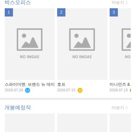
박스오피스
더보기
1
2
3
스파이더맨: 브랜드 뉴 데이
호프
미니언즈 &
2026.07.29
2026.07.15
2026.07.15
12
15
개봉예정작
더보기