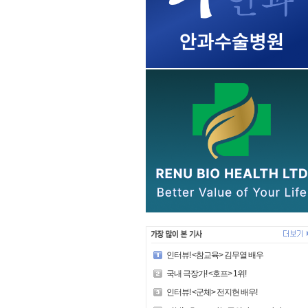
인터뷰! <참교육> 김무열 배우
국내 극장가! <호프> 1위!
인터뷰! <군체> 전지현 배우!