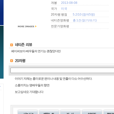
개봉
2013-08-08
국가
미국
20자평 평점
5.2/10 (참여5명)
네티즌영화평
총 1건 (
읽기
/
쓰기
)
전문가영화평
페이퍼보이-배우들의 연기는 괜찮았다만
이야기 자체는 흥미로운 편이나 내용 및 연출이 다소 어수선하다.
소름끼치는 명배우들의 향연
보고싶네요 기대합니다