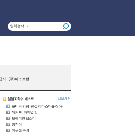
영화검색
 / 배급사 : (주)퍼스트런
포비든 킹덤 : 전설의 마스터를 찾아서
위커 맨: 파이널 컷
보헤미안 랩소디
황진이
이웃집 좀비