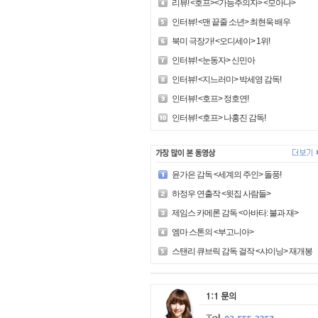
리뷰! <호프><가능주의자> <모아나>
인터뷰! <맨 끝줄 소년> 최현욱 배우
북미 극장가! <오디세이> 1위!
인터뷰! <눈동자> 신민아
인터뷰! <지느러미> 박세영 감독!
인터뷰! <호프> 정호연!
인터뷰! <호프> 나홍진 감독!
윤가은 감독 <세계의 주인> 돌풍!
하정우 연출작 <윗집 사람들>
제임스 카메론 감독 <아바타: 불과 재>
엠마 스톤의 <부고니아>
스탠리 큐브릭 감독 걸작 <샤이닝> 재개봉!