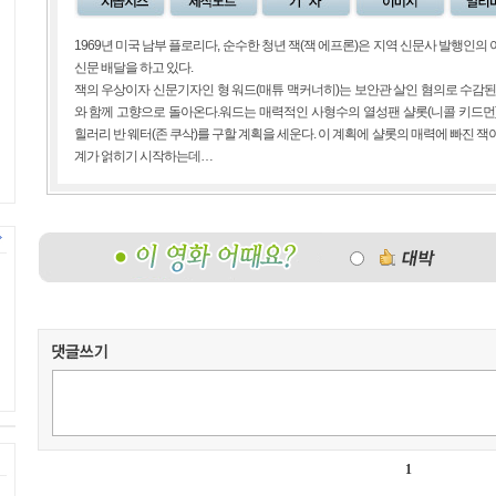
1969년 미국 남부 플로리다, 순수한 청년 잭(잭 에프론)은 지역 신문사 발행인
신문 배달을 하고 있다.
잭의 우상이자 신문기자인 형 워드(매튜 맥커너히)는 보안관 살인 혐의로 수감된
와 함께 고향으로 돌아온다.워드는 매력적인 사형수의 열성팬 샬롯(니콜 키드먼
힐러리 반 웨터(존 쿠삭)를 구할 계획을 세운다. 이 계획에 샬롯의 매력에 빠진 
계가 얽히기 시작하는데…
1