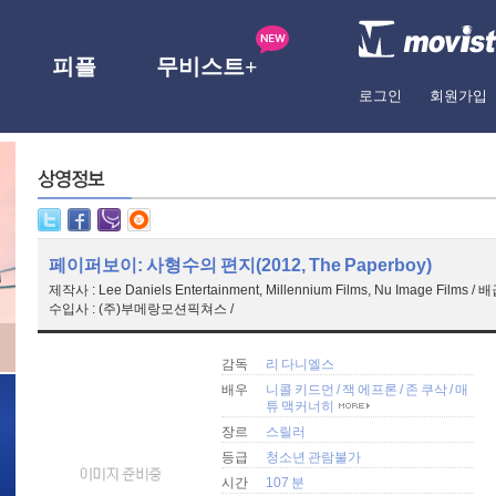
피플
무비스트+
로그인
회원가입
페이퍼보이: 사형수의 편지(2012, The Paperboy)
제작사 : Lee Daniels Entertainment, Millennium Films, Nu Image Films
수입사 : (주)부메랑모션픽쳐스 /
감독
리 다니엘스
배우
니콜 키드먼
/
잭 에프론
/
존 쿠삭
/
매
튜 맥커너히
장르
스릴러
등급
청소년 관람불가
시간
107 분