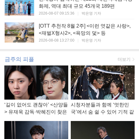
화제, 역대 최대 규모 45개국 189편
2026-08-07 09:15:36
|
박은영 기자
[OTT 추천작 8월 2주] <이런 엿같은 사랑>,
<재벌X형사2>, <욕망의 덫> 등
2026-08-08 13:27:00
|
박은영 기자
금주의 피플
더보기
‘길이 없어도 괜찮아’ <산양들
시청자분들과 함께 ‘멋한민
> 유재욱 감독·박혜진이 찾은
국’에서 숨 쉴 수 있어 기적 같
진짜 ‘안식처’
았다, <멋진 신세계> 강현주
작가