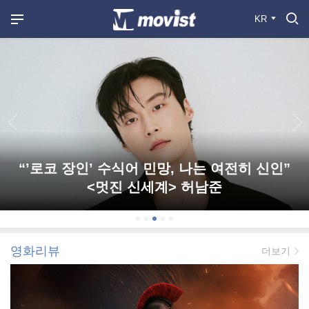
KR
“’로코 장인’ 수식어 민망, 나는 여전히 신인”
<멋진 신세계> 허남준
영화리뷰
더보기