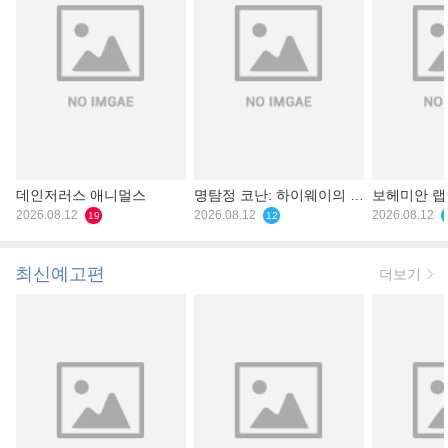
데인저러스 애니멀스
명탐정 코난: 하이웨이의 타
보헤미안 
2026.08.12
천사
2026.08.12
2026.08.12
19
12
최신예고편
더보기