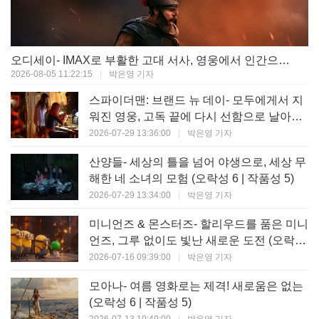
오디세이- IMAX로 부활한 고대 서사, 영웅에서 인간으로의 귀환 (오락성 9 | 작품성 9)
2026-08-05 11:22:15
|
박은영 기자
스파이더맨: 브랜드 뉴 데이- 모두에게서 지
워진 영웅, 고독 끝에 다시 선함으로 날아오
르다 (오락성 8 | 작품성 8)
2026-07-29 13:36:00
|
박은영 기자
산양들- 세상의 틀을 넘어 야생으로, 세상 무
해한 네 소녀의 모험 (오락성 6 | 작품성 5)
2026-07-29 13:34:00
|
박은영 기자
미니언즈 & 몬스터즈- 할리우드를 품은 미니
언즈, 그루 없이도 빛난 새로운 도전 (오락성
7 | 작품성 6)
2026-07-16 09:39:00
|
박은영 기자
모아나- 여름 영화로는 제격! 새로움은 없는
(오락성 6 | 작품성 5)