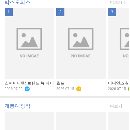
박스오피스
더보기
1
2
3
스파이더맨: 브랜드 뉴 데이
호프
미니언즈 &
2026.07.29
2026.07.15
2026.07.15
12
15
개봉예정작
더보기