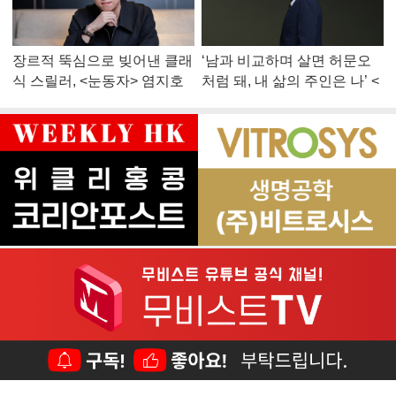
장르적 뚝심으로 빚어낸 클래
‘남과 비교하며 살면 허문오
식 스릴러, <눈동자> 염지호
처럼 돼, 내 삶의 주인은 나’ <
감독
맨 끝줄 소년> 최민식