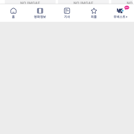
홈
영화정보
기사
피플
무비스트+
철들 무렵
아웃 브레이크
이런 엿같은
2026-09-30
2026-07-22
2026-08-07
가장 많이 본 기사
더보기
‘허투루 연기하는 배우가 아니란 걸 보여주고
파’ 넷플릭스 <동궁> 남주혁
오디세이- IMAX로 부활한 고대 서사, 영웅에
서 인간으로의 귀환
[8월 1주 국내 박스] 5일 만에 338만 모은 <스
파이더맨> 극장가 235% 대반등, <호프>는
400만 돌파