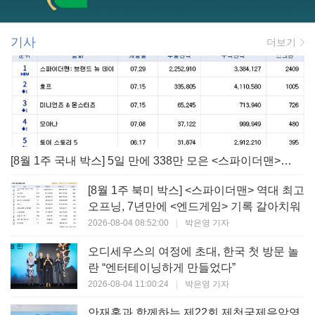
기사
더보기
[8월 1주 국내 박스] 5일 만에 338만 모은 <스파이더맨> 극장가 235% 대반등, <호프>는 400만 돌파
[8월 1주 북미 박스] <스파이더맨> 역대 최고
오프닝, 7년만에 <엔드게임> 기록 갈아치워
2026-08-04 08:52:00
|
박은영 기자
오디세우스의 여정에 초대, 한국 첫 방문 놀
란 “엔터테이닝하게 만들었다”
2026-08-04 11:00:24
|
박은영 기자
안재홍과 함께하는 제22회 제천국제음악영