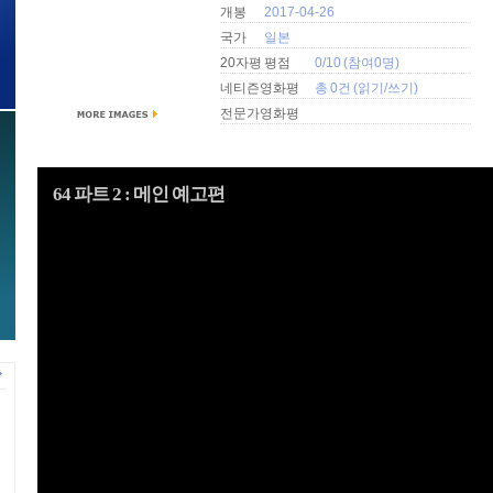
개봉
2017-04-26
국가
일본
20자평 평점
0/10 (참여0명)
네티즌영화평
총 0건 (
읽기
/
쓰기
)
전문가영화평
64 파트 2 : 메인 예고편