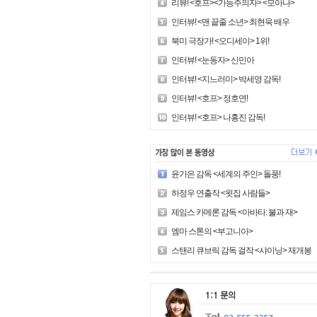
리뷰! <호프><가능주의자> <모아나>
인터뷰! <맨 끝줄 소년> 최현욱 배우
북미 극장가! <오디세이> 1위!
인터뷰! <눈동자> 신민아
인터뷰! <지느러미> 박세영 감독!
인터뷰! <호프> 정호연!
인터뷰! <호프> 나홍진 감독!
윤가은 감독 <세계의 주인> 돌풍!
하정우 연출작 <윗집 사람들>
제임스 카메론 감독 <아바타: 불과 재>
엠마 스톤의 <부고니아>
스탠리 큐브릭 감독 걸작 <샤이닝> 재개봉!