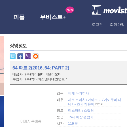
피플
무비스트+
로그인
회원가입
64 파트 2(2016, 64: PART 2)
배급사 : (주)케이블티비브이오디
수입사 : (주)액티버스엔터테인먼트 /
감독
제제 다카히사
배우
사토 코이치
/
아야노 고
/
에이쿠라 나
나
/
나츠카와 유이
장르
미스터리
/
스릴러
등급
15세 이상 관람가
시간
119 분