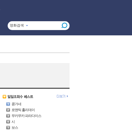
영화검색
콩가네
로맨틱 홀리데이
무카무카 파라다이스
시
보스