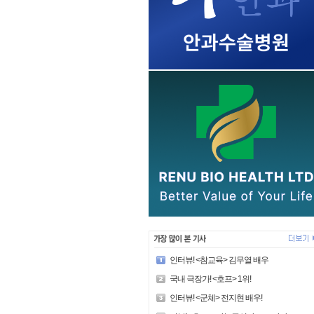
인터뷰! <참교육> 김무열 배우
국내 극장가! <호프> 1위!
인터뷰! <군체> 전지현 배우!