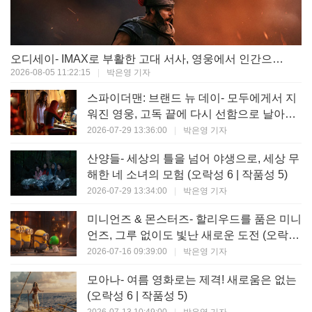
오디세이- IMAX로 부활한 고대 서사, 영웅에서 인간으로의 귀환 (오락성 9 | 작품성 9)
2026-08-05 11:22:15
|
박은영 기자
스파이더맨: 브랜드 뉴 데이- 모두에게서 지
워진 영웅, 고독 끝에 다시 선함으로 날아오
르다 (오락성 8 | 작품성 8)
2026-07-29 13:36:00
|
박은영 기자
산양들- 세상의 틀을 넘어 야생으로, 세상 무
해한 네 소녀의 모험 (오락성 6 | 작품성 5)
2026-07-29 13:34:00
|
박은영 기자
미니언즈 & 몬스터즈- 할리우드를 품은 미니
언즈, 그루 없이도 빛난 새로운 도전 (오락성
7 | 작품성 6)
2026-07-16 09:39:00
|
박은영 기자
모아나- 여름 영화로는 제격! 새로움은 없는
(오락성 6 | 작품성 5)