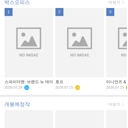
박스오피스
더보기
1
2
3
스파이더맨: 브랜드 뉴 데이
호프
미니언즈 &
2026.07.29
2026.07.15
2026.07.15
12
15
개봉예정작
더보기