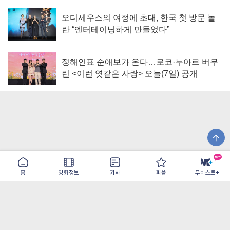
오디세우스의 여정에 초대, 한국 첫 방문 놀
란 “엔터테이닝하게 만들었다”
정해인표 순애보가 온다…로코·누아르 버무
린 <이런 엿같은 사랑> 오늘(7일) 공개
홈
영화정보
기사
피플
무비스트+
이용약관
개인정보취급방침
광고/제휴
PC버전
COPYRIGHT ©THE SHANGRILA ALL RIGHTS RESERVED.