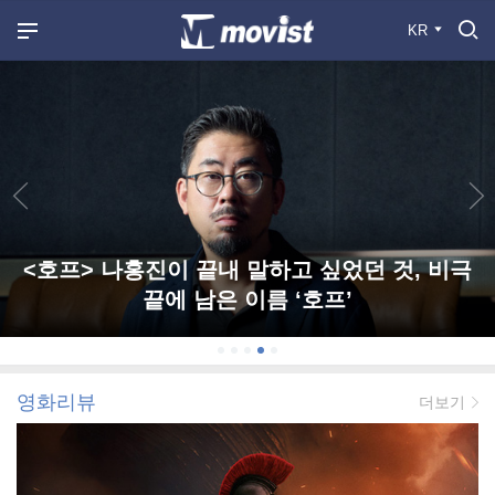
KR
<호프> 나홍진이 끝내 말하고 싶었던 것, 비극
끝에 남은 이름 ‘호프’
영화리뷰
더보기