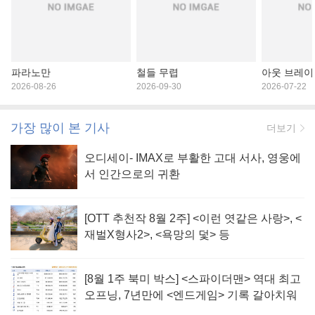
파라노만
철들 무렵
아웃 브레이
2026-08-26
2026-09-30
2026-07-22
가장 많이 본 기사
더보기
오디세이- IMAX로 부활한 고대 서사, 영웅에
서 인간으로의 귀환
[OTT 추천작 8월 2주] <이런 엿같은 사랑>, <
재벌X형사2>, <욕망의 덫> 등
[8월 1주 북미 박스] <스파이더맨> 역대 최고
오프닝, 7년만에 <엔드게임> 기록 갈아치워