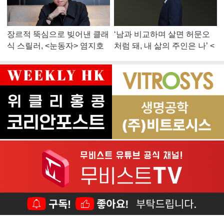
장르적 뚝심으로 빚어낸 클래
‘남과 비교하며 살면 허문오
식 스릴러, <눈동자> 염지호
처럼 돼, 내 삶의 주인은 나’ <
감독
맨 끝줄 소년> 최민식