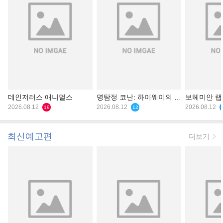
데인저러스 애니멀스
명탐정 코난: 하이웨이의 타
보헤미안 
2026.08.12
천사
2026.08.12
2026.08.12
19
12
최신예고편
더보기