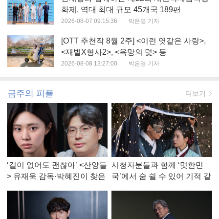
화제, 역대 최대 규모 45개국 189편
2026-08-07 09:15:36
|
박은영 기자
[OTT 추천작 8월 2주] <이런 엿같은 사랑>,
<재벌X형사2>, <욕망의 덫> 등
2026-08-08 13:27:00
|
박은영 기자
금주의 피플
더보기
‘길이 없어도 괜찮아’ <산양들
시청자분들과 함께 ‘멋한민
> 유재욱 감독·박혜진이 찾은
국’에서 숨 쉴 수 있어 기적 같
진짜 ‘안식처’
았다, <멋진 신세계> 강현주
작가