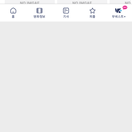
홈
영화정보
기사
피플
무비스트+
인턴
티무르 실랏 솔저
보헤미안 
2026-09-16
2026-08-31
2026-08-12
가장 많이 본 기사
더보기
‘허투루 연기하는 배우가 아니란 걸 보여주고
파’ 넷플릭스 <동궁> 남주혁
[OTT 추천작 8월 1주] <유부녀 킬러>, <지금
불륜이 문제가 아닙니다>, <와일드 씽> 등
[8월 1주 국내 박스] 5일 만에 338만 모은 <스
파이더맨> 극장가 235% 대반등, <호프>는
400만 돌파