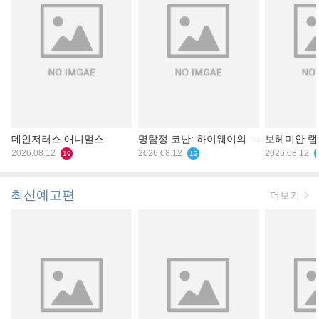
데인저러스 애니멀스
명탐정 코난: 하이웨이의 타
보헤미안 
2026.08.12
천사
2026.08.12
2026.08.12
19
12
최신예고편
더보기