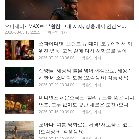
오디세이- IMAX로 부활한 고대 서사, 영웅에서 인간으로의 귀환 (오락성 9 | 작품성 9)
2026-08-05 11:22:15
|
박은영 기자
스파이더맨: 브랜드 뉴 데이- 모두에게서 지
워진 영웅, 고독 끝에 다시 선함으로 날아오
르다 (오락성 8 | 작품성 8)
2026-07-29 13:36:00
|
박은영 기자
산양들- 세상의 틀을 넘어 야생으로, 세상 무
해한 네 소녀의 모험 (오락성 6 | 작품성 5)
2026-07-29 13:34:00
|
박은영 기자
미니언즈 & 몬스터즈- 할리우드를 품은 미니
언즈, 그루 없이도 빛난 새로운 도전 (오락성
7 | 작품성 6)
2026-07-16 09:39:00
|
박은영 기자
모아나- 여름 영화로는 제격! 새로움은 없는
(오락성 6 | 작품성 5)