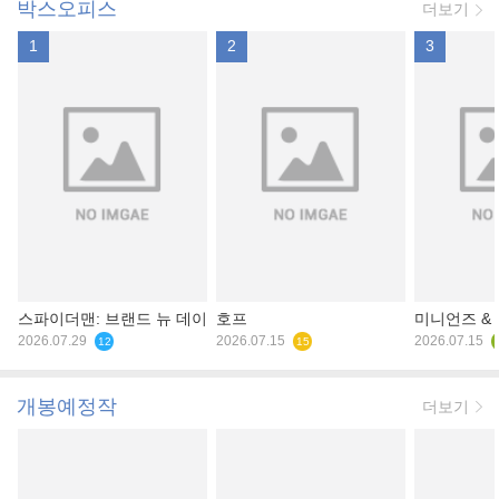
박스오피스
더보기
1
2
3
스파이더맨: 브랜드 뉴 데이
호프
미니언즈 &
2026.07.29
2026.07.15
2026.07.15
12
15
개봉예정작
더보기