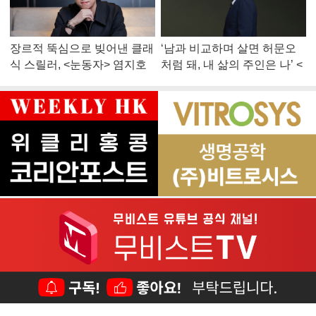
장르적 뚝심으로 빚어낸 클래
‘남과 비교하며 살면 허문오
식 스릴러, <눈동자> 염지호
처럼 돼, 내 삶의 주인은 나’ <
감독
맨 끝줄 소년> 최민식