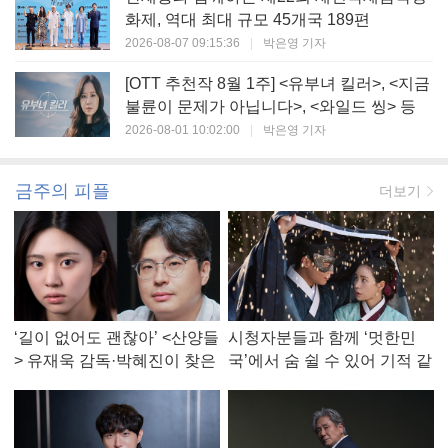
화제, 역대 최대 규모 45개국 189편
2026-08-07 09:15:36
|
박은영 기자
[OTT 추천작 8월 1주] <유부녀 킬러>, <지금
불륜이 문제가 아닙니다>, <와일드 씽> 등
2026-08-01 10:02:00
|
박은영 기자
금주의 피플
더보기
‘길이 없어도 괜찮아’ <산양들
시청자분들과 함께 ‘멋한민
> 유재욱 감독·박혜진이 찾은
국’에서 숨 쉴 수 있어 기적 같
진짜 ‘안식처’
았다, <멋진 신세계> 강현주
작가