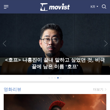
KR
<호프> 나홍진이 끝내 말하고 싶었던 것, 비극
끝에 남은 이름 ‘호프’
영화리뷰
더보기