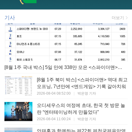
기사
더보기
[8월 1주 국내 박스] 5일 만에 338만 모은 <스파이더맨> 극장가 235% 대반등, <호프>는 400만 돌파
[8월 1주 북미 박스] <스파이더맨> 역대 최고
오프닝, 7년만에 <엔드게임> 기록 갈아치워
2026-08-04 08:52:00
|
박은영 기자
오디세우스의 여정에 초대, 한국 첫 방문 놀
란 “엔터테이닝하게 만들었다”
2026-08-04 11:00:24
|
박은영 기자
안재홍과 함께하는 제22회 제천국제음악영