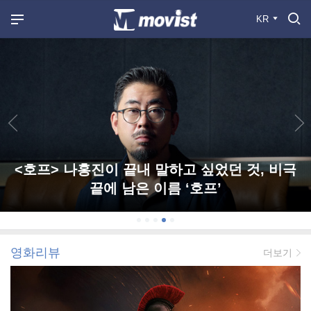
KR
<호프> 나홍진이 끝내 말하고 싶었던 것, 비극
끝에 남은 이름 ‘호프’
영화리뷰
더보기