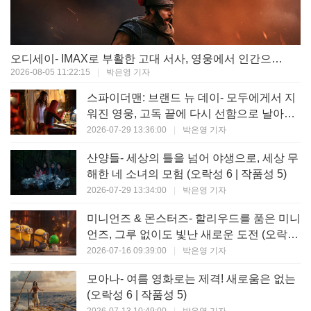
오디세이- IMAX로 부활한 고대 서사, 영웅에서 인간으로의 귀환 (오락성 9 | 작품성 9)
2026-08-05 11:22:15
|
박은영 기자
스파이더맨: 브랜드 뉴 데이- 모두에게서 지
워진 영웅, 고독 끝에 다시 선함으로 날아오
르다 (오락성 8 | 작품성 8)
2026-07-29 13:36:00
|
박은영 기자
산양들- 세상의 틀을 넘어 야생으로, 세상 무
해한 네 소녀의 모험 (오락성 6 | 작품성 5)
2026-07-29 13:34:00
|
박은영 기자
미니언즈 & 몬스터즈- 할리우드를 품은 미니
언즈, 그루 없이도 빛난 새로운 도전 (오락성
7 | 작품성 6)
2026-07-16 09:39:00
|
박은영 기자
모아나- 여름 영화로는 제격! 새로움은 없는
(오락성 6 | 작품성 5)