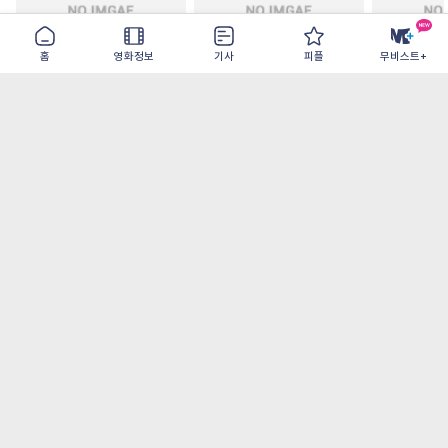
홈
영화정보
기사
피플
무비스트+
모추어리 어시스턴트
드라큘라: 러브 테일
드로스테 저
2026-08-28
2026-08-26
2026-08-19
가장 많이 본 기사
더보기
‘허투루 연기하는 배우가 아니란 걸 보여주고
파’ 넷플릭스 <동궁> 남주혁
[OTT 추천작 8월 1주] <유부녀 킬러>, <지금
불륜이 문제가 아닙니다>, <와일드 씽> 등
[8월 1주 국내 박스] 5일 만에 338만 모은 <스
파이더맨> 극장가 235% 대반등, <호프>는
400만 돌파