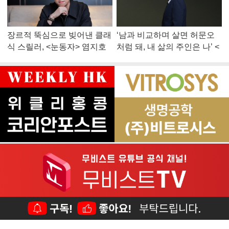
장르적 뚝심으로 빚어낸 클래
‘남과 비교하며 살면 허문오
식 스릴러, <눈동자> 염지호
처럼 돼, 내 삶의 주인은 나’ <
감독
맨 끝줄 소년> 최민식