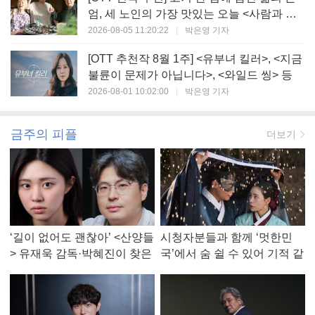
엄, 세 노인의 가장 맛있는 오늘 <사람과 고
기>
2026-08-05 11:20:22
|
박은영 기자
[OTT 추천작 8월 1주] <유부녀 킬러>, <지금
불륜이 문제가 아닙니다>, <와일드 씽> 등
2026-08-01 10:02:00
|
박은영 기자
금주의 피플
더보기
‘길이 없어도 괜찮아’ <산양들
시청자분들과 함께 ‘멋한민
> 유재욱 감독·박혜진이 찾은
국’에서 숨 쉴 수 있어 기적 같
진짜 ‘안식처’
았다, <멋진 신세계> 강현주
작가