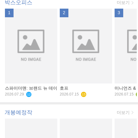
박스오피스
더보기
1
2
3
스파이더맨: 브랜드 뉴 데이
호프
미니언즈 &
2026.07.29
2026.07.15
2026.07.15
12
15
개봉예정작
더보기