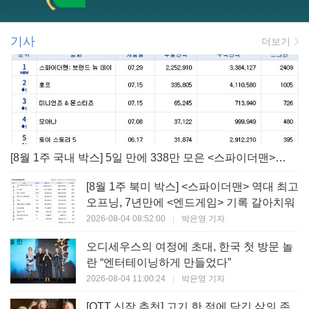
기사
더보기
[8월 1주 국내 박스] 5일 만에 338만 모은 <스파이더맨> 극장가 235% 대반등, <호프>는 400만 돌파
[8월 1주 북미 박스] <스파이더맨> 역대 최고
오프닝, 7년만에 <엔드게임> 기록 갈아치워
2026-08-04 08:52:00
|
박은영 기자
오디세우스의 여정에 초대, 한국 첫 방문 놀
란 “엔터테이닝하게 만들었다”
2026-08-04 11:00:24
|
박은영 기자
[OTT 신작 추천] 고기 한 점에 담긴 삶의 존