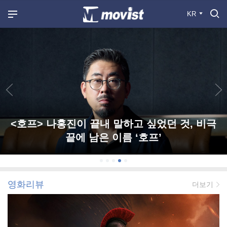
KR
<호프> 나홍진이 끝내 말하고 싶었던 것, 비극
끝에 남은 이름 ‘호프’
영화리뷰
더보기