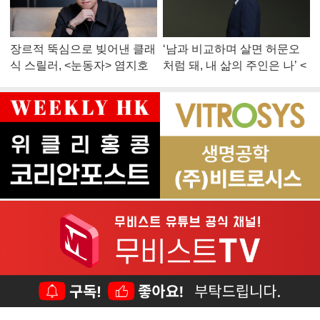
장르적 뚝심으로 빚어낸 클래
‘남과 비교하며 살면 허문오
식 스릴러, <눈동자> 염지호
처럼 돼, 내 삶의 주인은 나’ <
감독
맨 끝줄 소년> 최민식