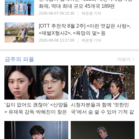
화제, 역대 최대 규모 45개국 189편
2026-08-07 09:15:36
|
박은영 기자
[OTT 추천작 8월 2주] <이런 엿같은 사랑>,
<재벌X형사2>, <욕망의 덫> 등
2026-08-08 13:27:00
|
박은영 기자
금주의 피플
더보기
‘길이 없어도 괜찮아’ <산양들
시청자분들과 함께 ‘멋한민
> 유재욱 감독·박혜진이 찾은
국’에서 숨 쉴 수 있어 기적 같
진짜 ‘안식처’
았다, <멋진 신세계> 강현주
작가