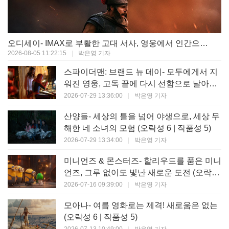
오디세이- IMAX로 부활한 고대 서사, 영웅에서 인간으로의 귀환 (오락성 9 | 작품성 9)
2026-08-05 11:22:15
|
박은영 기자
스파이더맨: 브랜드 뉴 데이- 모두에게서 지
워진 영웅, 고독 끝에 다시 선함으로 날아오
르다 (오락성 8 | 작품성 8)
2026-07-29 13:36:00
|
박은영 기자
산양들- 세상의 틀을 넘어 야생으로, 세상 무
해한 네 소녀의 모험 (오락성 6 | 작품성 5)
2026-07-29 13:34:00
|
박은영 기자
미니언즈 & 몬스터즈- 할리우드를 품은 미니
언즈, 그루 없이도 빛난 새로운 도전 (오락성
7 | 작품성 6)
2026-07-16 09:39:00
|
박은영 기자
모아나- 여름 영화로는 제격! 새로움은 없는
(오락성 6 | 작품성 5)