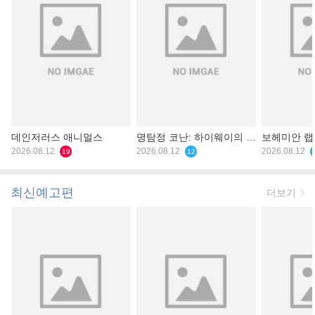
데인저러스 애니멀스
명탐정 코난: 하이웨이의 타
보헤미안 
2026.08.12
천사
2026.08.12
2026.08.12
19
12
최신예고편
더보기