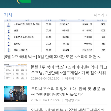
기사
더보기
[8월 1주 국내 박스] 5일 만에 338만 모은 <스파이더맨> 극장가 235% 대반등, <호프>는 400만 돌파
[8월 1주 북미 박스] <스파이더맨> 역대 최고
오프닝, 7년만에 <엔드게임> 기록 갈아치워
2026-08-04 08:52:00
|
박은영 기자
오디세우스의 여정에 초대, 한국 첫 방문 놀
란 “엔터테이닝하게 만들었다”
2026-08-04 11:00:24
|
박은영 기자
안재홍과 함께하는 제22회 제천국제음악영