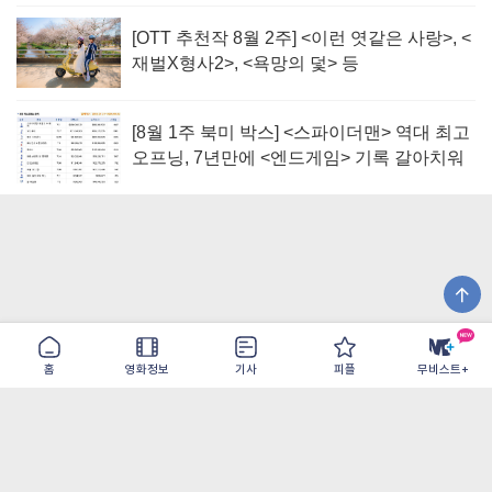
[OTT 추천작 8월 2주] <이런 엿같은 사랑>, <
재벌X형사2>, <욕망의 덫> 등
[8월 1주 북미 박스] <스파이더맨> 역대 최고
오프닝, 7년만에 <엔드게임> 기록 갈아치워
홈
영화정보
기사
피플
무비스트+
이용약관
개인정보취급방침
광고/제휴
PC버전
COPYRIGHT ©THE SHANGRILA ALL RIGHTS RESERVED.