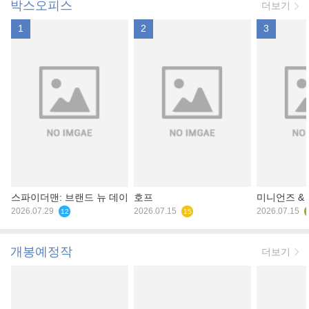
박스오피스
더보기
1
2
3
스파이더맨: 브랜드 뉴 데이
호프
미니언즈 &
2026.07.29
2026.07.15
2026.07.15
12
15
개봉예정작
더보기