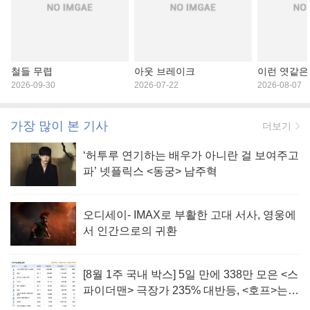
철들 무렵
아웃 브레이크
이런 엿같은
2026-09-30
2026-07-22
2026-08-07
가장 많이 본 기사
더보기
‘허투루 연기하는 배우가 아니란 걸 보여주고
파’ 넷플릭스 <동궁> 남주혁
오디세이- IMAX로 부활한 고대 서사, 영웅에
서 인간으로의 귀환
[8월 1주 국내 박스] 5일 만에 338만 모은 <스
파이더맨> 극장가 235% 대반등, <호프>는
400만 돌파