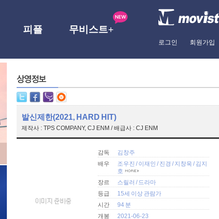
피플
무비스트+
로그인
회원가입
발신제한(2021, HARD HIT)
제작사 : TPS COMPANY, CJ ENM / 배급사 : CJ ENM
감독
김창주
배우
조우진
/
이재인
/
진경
/
지창욱
/
김지
호
장르
스릴러
/
드라마
등급
15세 이상 관람가
시간
94 분
개봉
2021-06-23