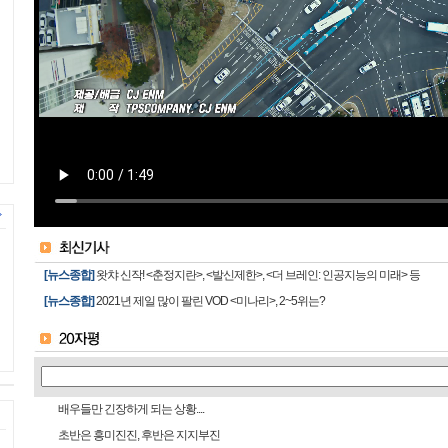
[뉴스종합]
왓챠 신작! <춘정지란>, <발신제한>, <더 브레인: 인공지능의 미래> 등
[뉴스종합]
2021년 제일 많이 팔린 VOD <미나리>, 2~5위는?
배우들만 긴장하게 되는 상황....
초반은 흥미진진, 후반은 지지부진