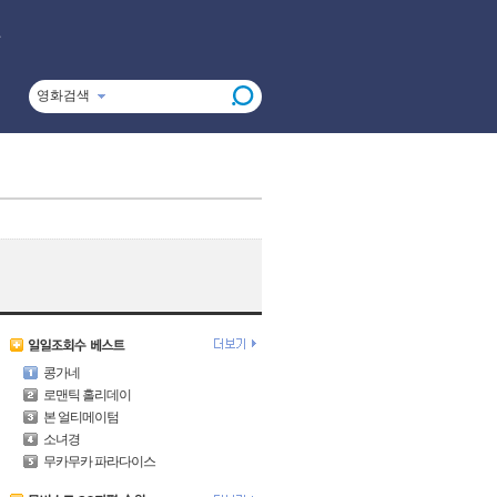
영화검색
콩가네
로맨틱 홀리데이
본 얼티메이텀
소녀경
무카무카 파라다이스