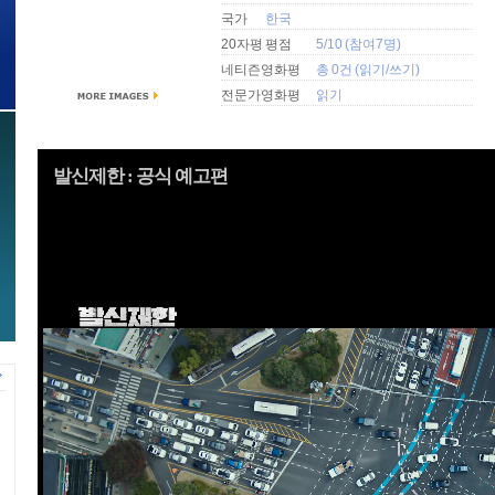
국가
한국
20자평 평점
5/10 (참여7명)
네티즌영화평
총 0건 (
읽기
/
쓰기
)
전문가영화평
읽기
발신제한 : 공식 예고편