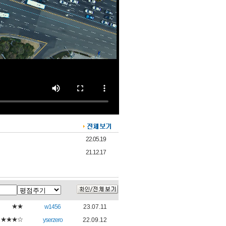
22.05.19
21.12.17
★★
w1456
23.07.11
★★★☆
yserzero
22.09.12