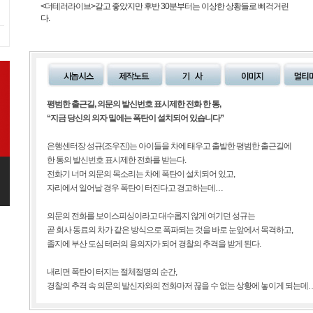
<더테러라이브>같고 좋았지만 후반 30분부터는 이상한 상황들로 삐걱거린
다.
평범한 출근길, 의문의 발신번호 표시제한 전화 한 통,
“지금 당신의 의자 밑에는 폭탄이 설치되어 있습니다”
은행센터장 성규(조우진)는 아이들을 차에 태우고 출발한 평범한 출근길에
한 통의 발신번호 표시제한 전화를 받는다.
전화기 너머 의문의 목소리는 차에 폭탄이 설치되어 있고,
자리에서 일어날 경우 폭탄이 터진다고 경고하는데…
의문의 전화를 보이스피싱이라고 대수롭지 않게 여기던 성규는
곧 회사 동료의 차가 같은 방식으로 폭파되는 것을 바로 눈앞에서 목격하고,
졸지에 부산 도심 테러의 용의자가 되어 경찰의 추격을 받게 된다.
내리면 폭탄이 터지는 절체절명의 순간,
경찰의 추격 속 의문의 발신자와의 전화마저 끊을 수 없는 상황에 놓이게 되는데…