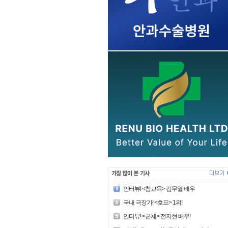
인터뷰! <참교육> 김무열 배우
국내 극장가! <호프> 1위!
인터뷰! <군체> 전지현 배우!