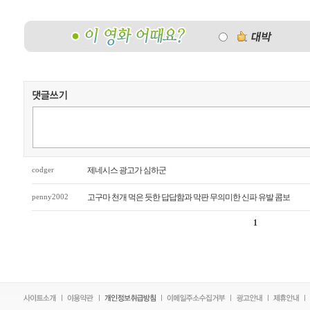
codger
제네시스 광고가 심하군
penny2002
고구마 천개 먹은 듯한 답답함과 막판 무의미한 신파 유발 콤보
1