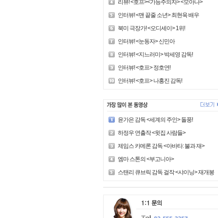
리뷰! <호프><가능주의자> <모아나>
인터뷰! <맨 끝줄 소년> 최현욱 배우
북미 극장가! <오디세이> 1위!
인터뷰! <눈동자> 신민아
인터뷰! <지느러미> 박세영 감독!
인터뷰! <호프> 정호연!
인터뷰! <호프> 나홍진 감독!
윤가은 감독 <세계의 주인> 돌풍!
하정우 연출작 <윗집 사람들>
제임스 카메론 감독 <아바타: 불과 재>
엠마 스톤의 <부고니아>
스탠리 큐브릭 감독 걸작 <샤이닝> 재개봉!