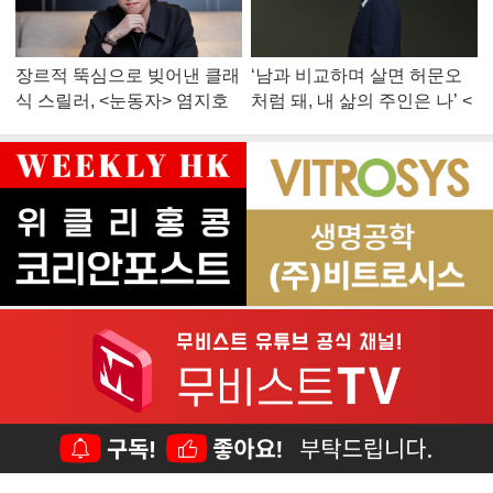
장르적 뚝심으로 빚어낸 클래
‘남과 비교하며 살면 허문오
식 스릴러, <눈동자> 염지호
처럼 돼, 내 삶의 주인은 나’ <
감독
맨 끝줄 소년> 최민식