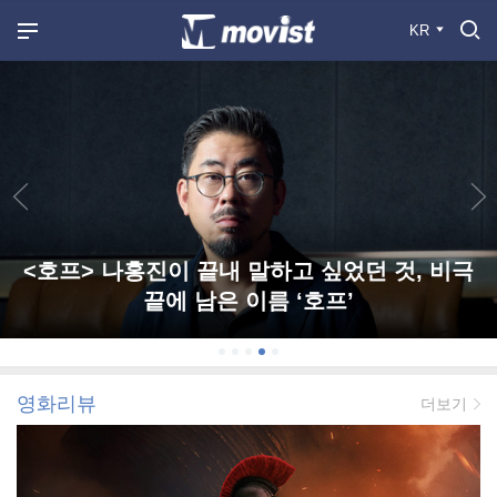
KR
<호프> 나홍진이 끝내 말하고 싶었던 것, 비극
끝에 남은 이름 ‘호프’
영화리뷰
더보기