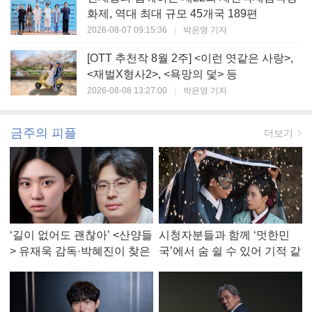
화제, 역대 최대 규모 45개국 189편
2026-08-07 09:15:36
|
박은영 기자
[OTT 추천작 8월 2주] <이런 엿같은 사랑>,
<재벌X형사2>, <욕망의 덫> 등
2026-08-08 13:27:00
|
박은영 기자
금주의 피플
더보기
‘길이 없어도 괜찮아’ <산양들
시청자분들과 함께 ‘멋한민
> 유재욱 감독·박혜진이 찾은
국’에서 숨 쉴 수 있어 기적 같
진짜 ‘안식처’
았다, <멋진 신세계> 강현주
작가