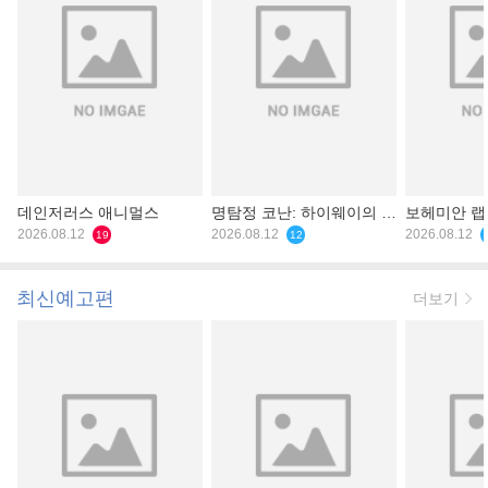
데인저러스 애니멀스
명탐정 코난: 하이웨이의 타
보헤미안 
2026.08.12
천사
2026.08.12
2026.08.12
19
12
최신예고편
더보기