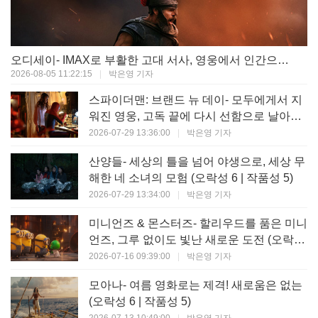
오디세이- IMAX로 부활한 고대 서사, 영웅에서 인간으로의 귀환 (오락성 9 | 작품성 9)
2026-08-05 11:22:15
|
박은영 기자
스파이더맨: 브랜드 뉴 데이- 모두에게서 지
워진 영웅, 고독 끝에 다시 선함으로 날아오
르다 (오락성 8 | 작품성 8)
2026-07-29 13:36:00
|
박은영 기자
산양들- 세상의 틀을 넘어 야생으로, 세상 무
해한 네 소녀의 모험 (오락성 6 | 작품성 5)
2026-07-29 13:34:00
|
박은영 기자
미니언즈 & 몬스터즈- 할리우드를 품은 미니
언즈, 그루 없이도 빛난 새로운 도전 (오락성
7 | 작품성 6)
2026-07-16 09:39:00
|
박은영 기자
모아나- 여름 영화로는 제격! 새로움은 없는
(오락성 6 | 작품성 5)