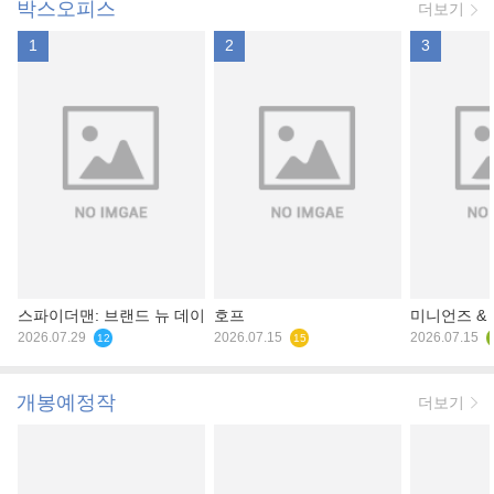
박스오피스
더보기
1
2
3
스파이더맨: 브랜드 뉴 데이
호프
미니언즈 &
2026.07.29
2026.07.15
2026.07.15
12
15
개봉예정작
더보기