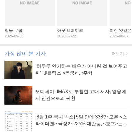
철들 무렵
아웃 브레이크
이런 엿같은
2026-09-30
2026-07-22
2026-08-07
가장 많이 본 기사
더보기
‘허투루 연기하는 배우가 아니란 걸 보여주고
파’ 넷플릭스 <동궁> 남주혁
오디세이- IMAX로 부활한 고대 서사, 영웅에
서 인간으로의 귀환
[8월 1주 국내 박스] 5일 만에 338만 모은 <스
파이더맨> 극장가 235% 대반등, <호프>는
400만 돌파