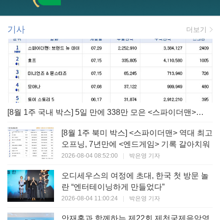
기사
더보기
[8월 1주 국내 박스] 5일 만에 338만 모은 <스파이더맨> 극장가 235% 대반등, <호프>는 400만 돌파
[8월 1주 북미 박스] <스파이더맨> 역대 최고
오프닝, 7년만에 <엔드게임> 기록 갈아치워
2026-08-04 08:52:00
|
박은영 기자
오디세우스의 여정에 초대, 한국 첫 방문 놀
란 “엔터테이닝하게 만들었다”
2026-08-04 11:00:24
|
박은영 기자
안재홍과 함께하는 제22회 제천국제음악영