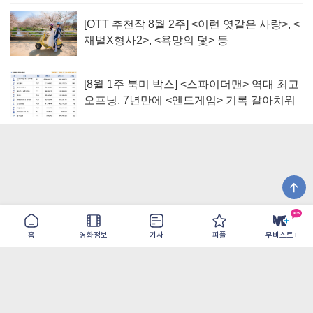
[OTT 추천작 8월 2주] <이런 엿같은 사랑>, <
재벌X형사2>, <욕망의 덫> 등
[8월 1주 북미 박스] <스파이더맨> 역대 최고
오프닝, 7년만에 <엔드게임> 기록 갈아치워
홈
영화정보
기사
피플
무비스트+
이용약관
개인정보취급방침
광고/제휴
PC버전
COPYRIGHT ©THE SHANGRILA ALL RIGHTS RESERVED.