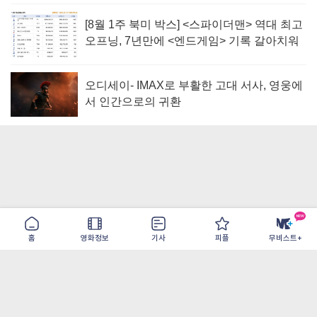
[8월 1주 북미 박스] <스파이더맨> 역대 최고
오프닝, 7년만에 <엔드게임> 기록 갈아치워
오디세이- IMAX로 부활한 고대 서사, 영웅에
서 인간으로의 귀환
홈
영화정보
기사
피플
무비스트+
이용약관
개인정보취급방침
광고/제휴
PC버전
COPYRIGHT ©THE SHANGRILA ALL RIGHTS RESERVED.