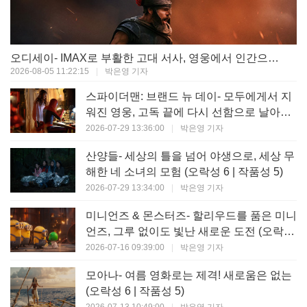
오디세이- IMAX로 부활한 고대 서사, 영웅에서 인간으로의 귀환 (오락성 9 | 작품성 9)
2026-08-05 11:22:15
|
박은영 기자
스파이더맨: 브랜드 뉴 데이- 모두에게서 지
워진 영웅, 고독 끝에 다시 선함으로 날아오
르다 (오락성 8 | 작품성 8)
2026-07-29 13:36:00
|
박은영 기자
산양들- 세상의 틀을 넘어 야생으로, 세상 무
해한 네 소녀의 모험 (오락성 6 | 작품성 5)
2026-07-29 13:34:00
|
박은영 기자
미니언즈 & 몬스터즈- 할리우드를 품은 미니
언즈, 그루 없이도 빛난 새로운 도전 (오락성
7 | 작품성 6)
2026-07-16 09:39:00
|
박은영 기자
모아나- 여름 영화로는 제격! 새로움은 없는
(오락성 6 | 작품성 5)