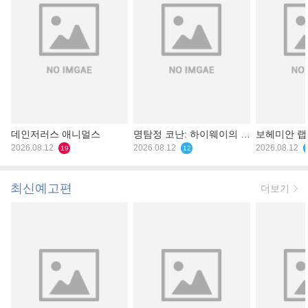
데인저러스 애니멀스
명탐정 코난: 하이웨이의 타
보헤미안 
2026.08.12
천사
2026.08.12
2026.08.12
19
12
최신예고편
더보기