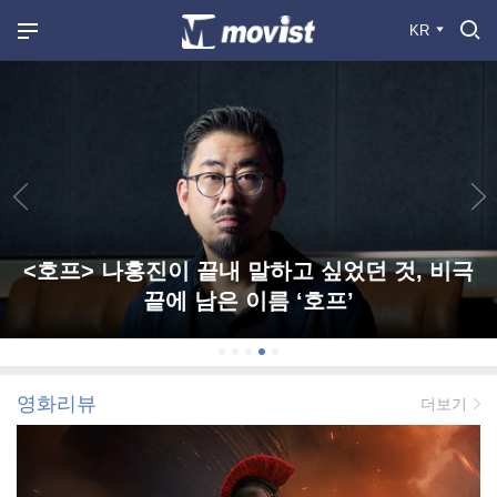
KR
<호프> 나홍진이 끝내 말하고 싶었던 것, 비극
끝에 남은 이름 ‘호프’
영화리뷰
더보기