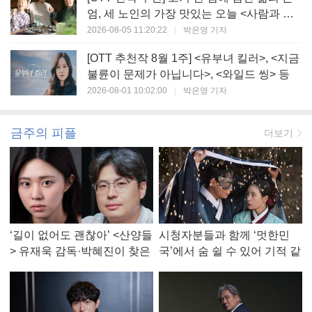
엄, 세 노인의 가장 맛있는 오늘 <사람과 고
기>
2026-08-05 11:20:22
|
박은영 기자
[OTT 추천작 8월 1주] <유부녀 킬러>, <지금
불륜이 문제가 아닙니다>, <와일드 씽> 등
2026-08-01 10:02:00
|
박은영 기자
금주의 피플
더보기
‘길이 없어도 괜찮아’ <산양들
시청자분들과 함께 ‘멋한민
> 유재욱 감독·박혜진이 찾은
국’에서 숨 쉴 수 있어 기적 같
진짜 ‘안식처’
았다, <멋진 신세계> 강현주
작가