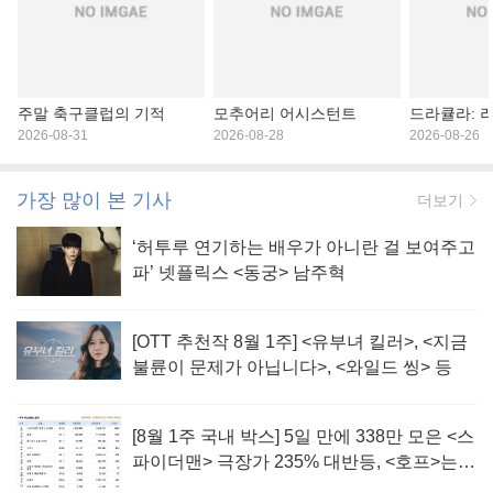
주말 축구클럽의 기적
모추어리 어시스턴트
드라큘라: 
2026-08-31
2026-08-28
2026-08-26
가장 많이 본 기사
더보기
‘허투루 연기하는 배우가 아니란 걸 보여주고
파’ 넷플릭스 <동궁> 남주혁
[OTT 추천작 8월 1주] <유부녀 킬러>, <지금
불륜이 문제가 아닙니다>, <와일드 씽> 등
[8월 1주 국내 박스] 5일 만에 338만 모은 <스
파이더맨> 극장가 235% 대반등, <호프>는
400만 돌파