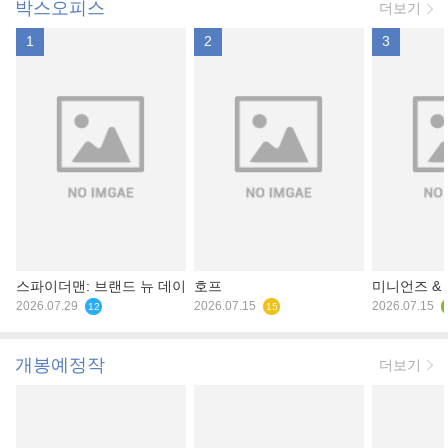
박스오피스
더보기
1
2
3
스파이더맨: 브랜드 뉴 데이
호프
미니언즈 &
2026.07.29
2026.07.15
2026.07.15
12
15
개봉예정작
더보기