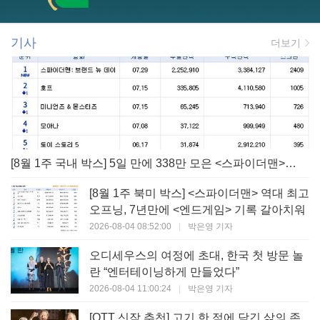
기사
더보기
[8월 1주 국내 박스] 5일 만에 338만 모은 <스파이더맨> 극장가 235% 대반등, <호프>는 400만 돌파
[8월 1주 북미 박스] <스파이더맨> 역대 최고
오프닝, 7년만에 <엔드게임> 기록 갈아치워
2026-08-04 08:52:00
|
박은영 기자
오디세우스의 여정에 초대, 한국 첫 방문 놀
란 “엔터테이닝하게 만들었다”
2026-08-04 11:00:24
|
박은영 기자
[OTT 신작 추천] 고기 한 점에 담긴 삶의 존