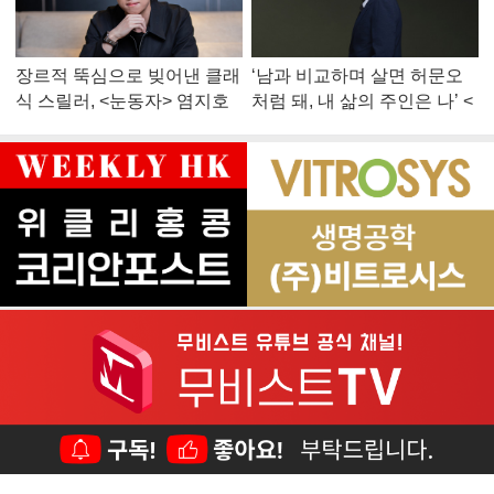
장르적 뚝심으로 빚어낸 클래
‘남과 비교하며 살면 허문오
식 스릴러, <눈동자> 염지호
처럼 돼, 내 삶의 주인은 나’ <
감독
맨 끝줄 소년> 최민식