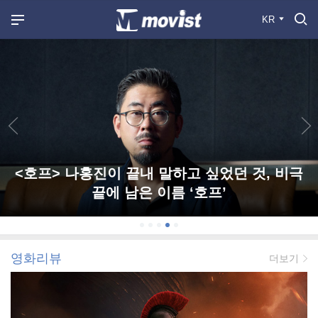
KR
<호프> 나홍진이 끝내 말하고 싶었던 것, 비극
끝에 남은 이름 ‘호프’
영화리뷰
더보기