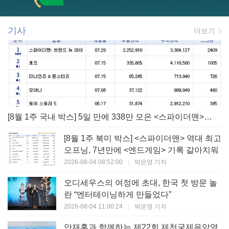
기사
더보기
[8월 1주 국내 박스] 5일 만에 338만 모은 <스파이더맨> 극장가 235% 대반등, <호프>는 400만 돌파
[8월 1주 북미 박스] <스파이더맨> 역대 최고
오프닝, 7년만에 <엔드게임> 기록 갈아치워
2026-08-04 08:52:00
|
박은영 기자
오디세우스의 여정에 초대, 한국 첫 방문 놀
란 “엔터테이닝하게 만들었다”
2026-08-04 11:00:24
|
박은영 기자
안재홍과 함께하는 제22회 제천국제음악영