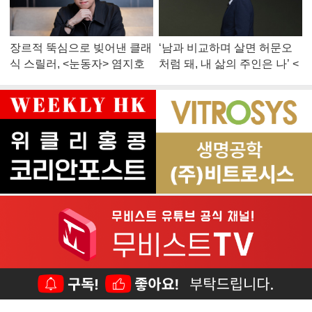
장르적 뚝심으로 빚어낸 클래
‘남과 비교하며 살면 허문오
식 스릴러, <눈동자> 염지호
처럼 돼, 내 삶의 주인은 나’ <
감독
맨 끝줄 소년> 최민식