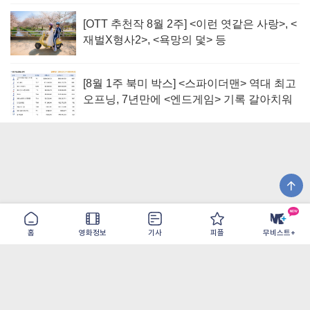
[OTT 추천작 8월 2주] <이런 엿같은 사랑>, <
재벌X형사2>, <욕망의 덫> 등
[8월 1주 북미 박스] <스파이더맨> 역대 최고
오프닝, 7년만에 <엔드게임> 기록 갈아치워
홈
영화정보
기사
피플
무비스트+
이용약관
개인정보취급방침
광고/제휴
PC버전
COPYRIGHT ©THE SHANGRILA ALL RIGHTS RESERVED.