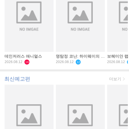
데인저러스 애니멀스
명탐정 코난: 하이웨이의 타
보헤미안 
2026.08.12
천사
2026.08.12
2026.08.12
19
12
최신예고편
더보기