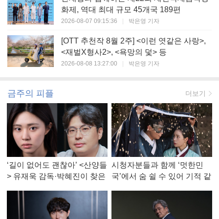
화제, 역대 최대 규모 45개국 189편
2026-08-07 09:15:36
|
박은영 기자
[OTT 추천작 8월 2주] <이런 엿같은 사랑>,
<재벌X형사2>, <욕망의 덫> 등
2026-08-08 13:27:00
|
박은영 기자
금주의 피플
더보기
‘길이 없어도 괜찮아’ <산양들
시청자분들과 함께 ‘멋한민
> 유재욱 감독·박혜진이 찾은
국’에서 숨 쉴 수 있어 기적 같
진짜 ‘안식처’
았다, <멋진 신세계> 강현주
작가