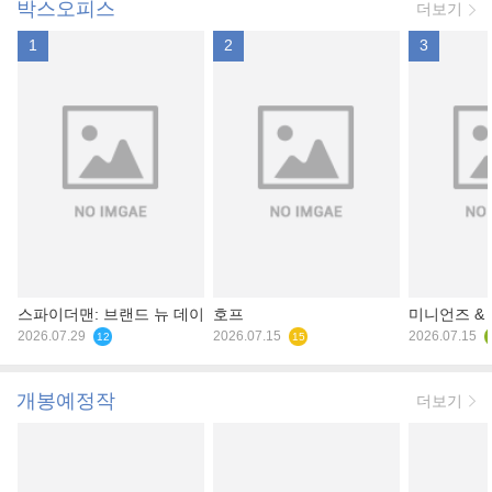
박스오피스
더보기
1
2
3
스파이더맨: 브랜드 뉴 데이
호프
미니언즈 &
2026.07.29
2026.07.15
2026.07.15
12
15
개봉예정작
더보기