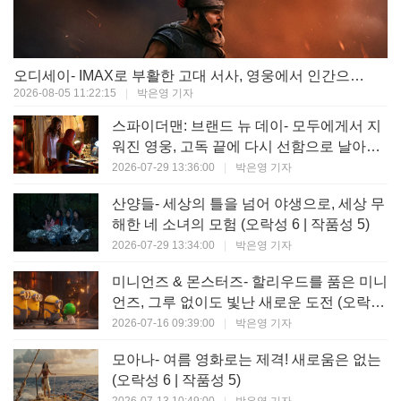
오디세이- IMAX로 부활한 고대 서사, 영웅에서 인간으로의 귀환 (오락성 9 | 작품성 9)
2026-08-05 11:22:15
|
박은영 기자
스파이더맨: 브랜드 뉴 데이- 모두에게서 지
워진 영웅, 고독 끝에 다시 선함으로 날아오
르다 (오락성 8 | 작품성 8)
2026-07-29 13:36:00
|
박은영 기자
산양들- 세상의 틀을 넘어 야생으로, 세상 무
해한 네 소녀의 모험 (오락성 6 | 작품성 5)
2026-07-29 13:34:00
|
박은영 기자
미니언즈 & 몬스터즈- 할리우드를 품은 미니
언즈, 그루 없이도 빛난 새로운 도전 (오락성
7 | 작품성 6)
2026-07-16 09:39:00
|
박은영 기자
모아나- 여름 영화로는 제격! 새로움은 없는
(오락성 6 | 작품성 5)