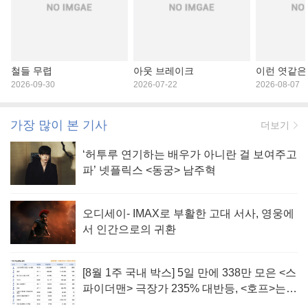
철들 무렵
아웃 브레이크
이런 엿같은
2026-09-30
2026-07-22
2026-08-07
가장 많이 본 기사
더보기
‘허투루 연기하는 배우가 아니란 걸 보여주고
파’ 넷플릭스 <동궁> 남주혁
오디세이- IMAX로 부활한 고대 서사, 영웅에
서 인간으로의 귀환
[8월 1주 국내 박스] 5일 만에 338만 모은 <스
파이더맨> 극장가 235% 대반등, <호프>는
400만 돌파