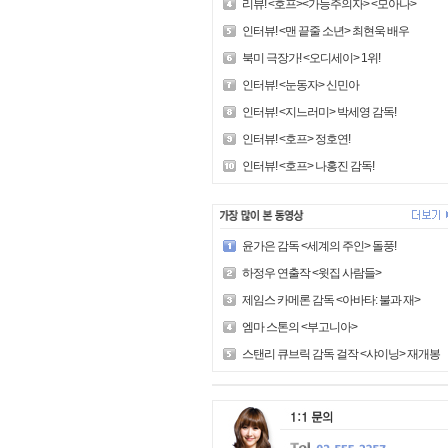
리뷰! <호프><가능주의자> <모아나>
인터뷰! <맨 끝줄 소년> 최현욱 배우
북미 극장가! <오디세이> 1위!
인터뷰! <눈동자> 신민아
인터뷰! <지느러미> 박세영 감독!
인터뷰! <호프> 정호연!
인터뷰! <호프> 나홍진 감독!
윤가은 감독 <세계의 주인> 돌풍!
하정우 연출작 <윗집 사람들>
제임스 카메론 감독 <아바타: 불과 재>
엠마 스톤의 <부고니아>
스탠리 큐브릭 감독 걸작 <샤이닝> 재개봉!