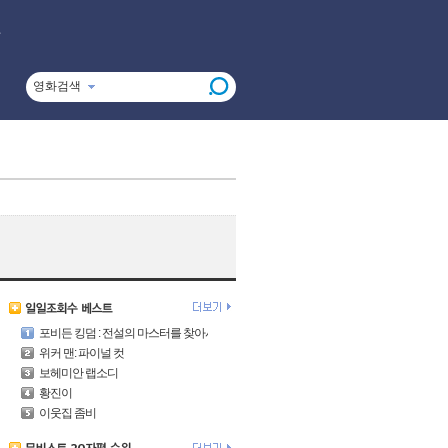
영화검색
포비든 킹덤 : 전설의 마스터를 찾아서
위커 맨: 파이널 컷
보헤미안 랩소디
황진이
이웃집 좀비