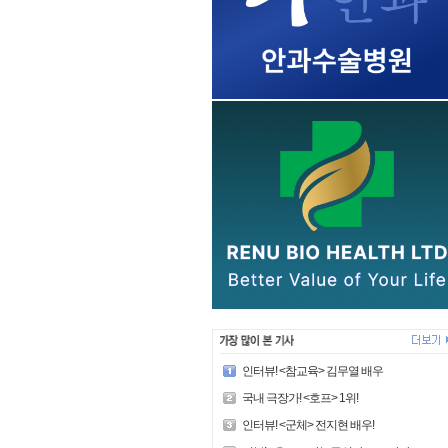
인터뷰! <참교육> 김무열 배우
국내 극장가! <호프> 1위!
인터뷰! <군체> 전지현 배우!