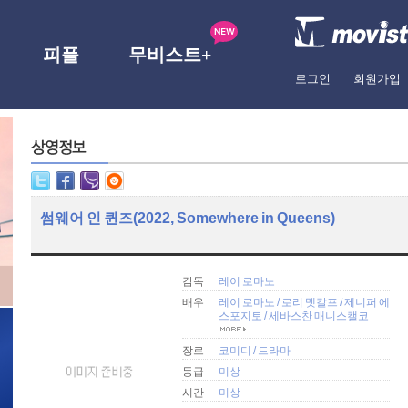
피플
무비스트+
로그인
회원가입
썸웨어 인 퀸즈(2022, Somewhere in Queens)
감독
레이 로마노
배우
레이 로마노
/
로리 멧칼프
/
제니퍼 에
스포지토
/
세바스찬 매니스캘코
장르
코미디
/
드라마
등급
미상
시간
미상