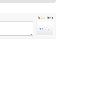
(총
0명
참여)