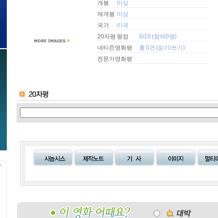
개봉
미상
재개봉
미상
국가
미국
20자평 평점
0/10 (참여0명)
네티즌영화평
총 0건 (
읽기
/
쓰기
)
전문가영화평