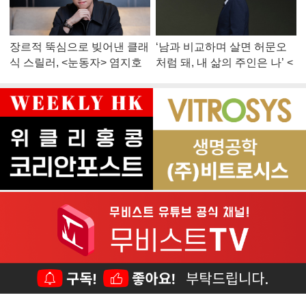
장르적 뚝심으로 빚어낸 클래
‘남과 비교하며 살면 허문오
식 스릴러, <눈동자> 염지호
처럼 돼, 내 삶의 주인은 나’ <
감독
맨 끝줄 소년> 최민식