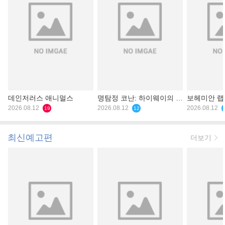
데인저러스 애니멀스
명탐정 코난: 하이웨이의 타
보헤미안 
2026.08.12
천사
2026.08.12
2026.08.12
19
12
최신예고편
더보기