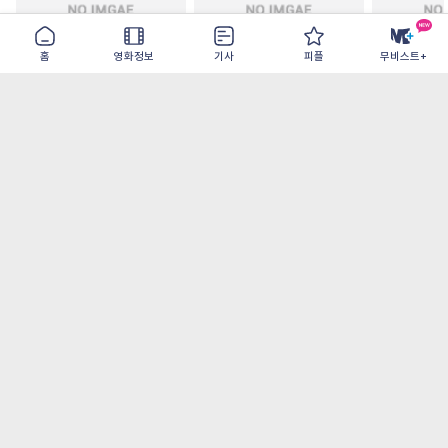
홈
영화정보
기사
피플
무비스트+
철들 무렵
아웃 브레이크
이런 엿같은
2026-09-30
2026-07-22
2026-08-07
가장 많이 본 기사
더보기
‘허투루 연기하는 배우가 아니란 걸 보여주고
파’ 넷플릭스 <동궁> 남주혁
오디세이- IMAX로 부활한 고대 서사, 영웅에
서 인간으로의 귀환
[8월 1주 국내 박스] 5일 만에 338만 모은 <스
파이더맨> 극장가 235% 대반등, <호프>는
400만 돌파