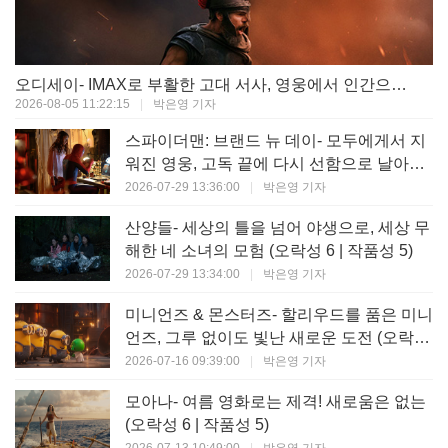
오디세이- IMAX로 부활한 고대 서사, 영웅에서 인간으로의 귀환 (오락성 9 | 작품성 9)
2026-08-05 11:22:15
|
박은영 기자
스파이더맨: 브랜드 뉴 데이- 모두에게서 지
워진 영웅, 고독 끝에 다시 선함으로 날아오
르다 (오락성 8 | 작품성 8)
2026-07-29 13:36:00
|
박은영 기자
산양들- 세상의 틀을 넘어 야생으로, 세상 무
해한 네 소녀의 모험 (오락성 6 | 작품성 5)
2026-07-29 13:34:00
|
박은영 기자
미니언즈 & 몬스터즈- 할리우드를 품은 미니
언즈, 그루 없이도 빛난 새로운 도전 (오락성
7 | 작품성 6)
2026-07-16 09:39:00
|
박은영 기자
모아나- 여름 영화로는 제격! 새로움은 없는
(오락성 6 | 작품성 5)