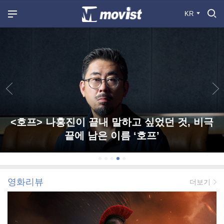
KR
<호프> 나홍진이 끝내 말하고 싶었던 것, 비극
끝에 남은 이름 ‘호프’
영화리뷰
더보기