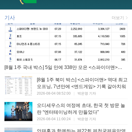
기사
더보기
[8월 1주 국내 박스] 5일 만에 338만 모은 <스파이더맨> 극장가 235% 대반등, <호프>는 400만 돌파
[8월 1주 북미 박스] <스파이더맨> 역대 최고
오프닝, 7년만에 <엔드게임> 기록 갈아치워
2026-08-04 08:52:00
|
박은영 기자
오디세우스의 여정에 초대, 한국 첫 방문 놀
란 “엔터테이닝하게 만들었다”
2026-08-04 11:00:24
|
박은영 기자
안재홍과 함께하는 제22회 제천국제음악영