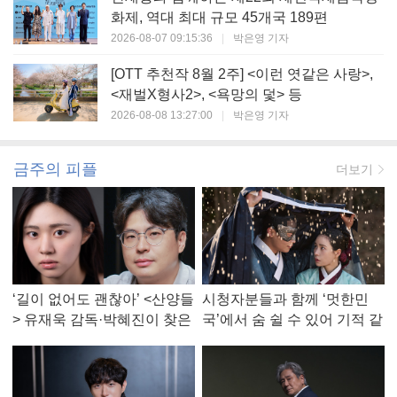
화제, 역대 최대 규모 45개국 189편
2026-08-07 09:15:36
|
박은영 기자
[OTT 추천작 8월 2주] <이런 엿같은 사랑>,
<재벌X형사2>, <욕망의 덫> 등
2026-08-08 13:27:00
|
박은영 기자
금주의 피플
더보기
‘길이 없어도 괜찮아’ <산양들
시청자분들과 함께 ‘멋한민
> 유재욱 감독·박혜진이 찾은
국’에서 숨 쉴 수 있어 기적 같
진짜 ‘안식처’
았다, <멋진 신세계> 강현주
작가