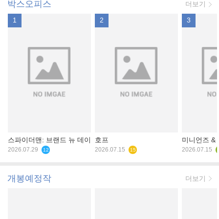
박스오피스
더보기
1
2
3
스파이더맨: 브랜드 뉴 데이
호프
미니언즈 &
2026.07.29
2026.07.15
2026.07.15
12
15
개봉예정작
더보기