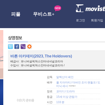
피플
무비스트+
로그인
회원가입
바튼 아카데미(2023, The Holdovers)
배급사 : 유니버설픽쳐스인터내셔널코리아
수입사 : 유니버설픽쳐스인터내셔널코리아 /
감독
알렉산더 페인
배우
폴 지아마티
/
더바인 조이 랜돌프
/
도
미닉 세사
장르
코미디
/
드라마
등급
15세 이상 관람가
시간
133 분