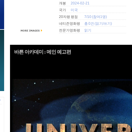
개봉
2024-02-21
국가
미국
20자평 평점
7/10 (참여1명)
네티즌영화평
총 0건 (
읽기
/
쓰기
)
전문가영화평
읽기
바튼 아카데미 : 메인 예고편