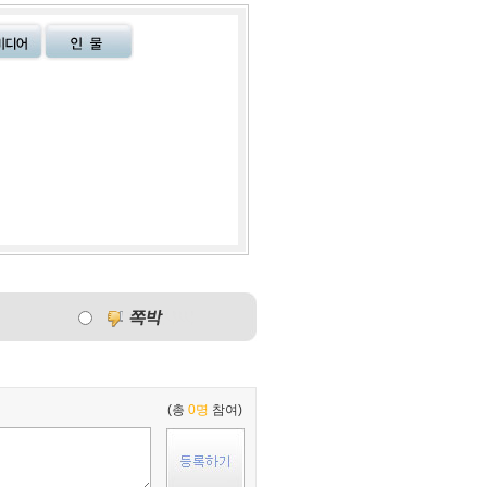
(총
0명
참여)