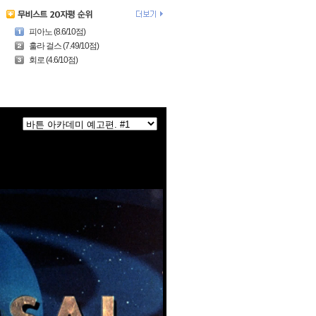
피아노 (8.6/10점)
훌라 걸스 (7.49/10점)
회로 (4.6/10점)