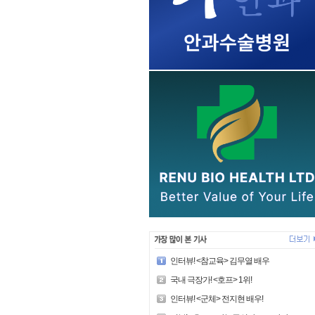
인터뷰! <참교육> 김무열 배우
국내 극장가! <호프> 1위!
인터뷰! <군체> 전지현 배우!