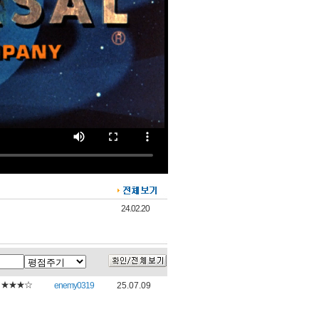
24.02.20
★★★☆
enemy0319
25.07.09