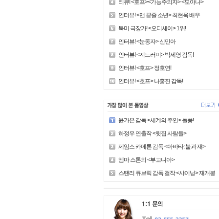
리뷰! <호프><가능주의자> <모아나>
인터뷰! <맨 끝줄 소년> 최현욱 배우
북미 극장가! <오디세이> 1위!
인터뷰! <눈동자> 신민아
인터뷰! <지느러미> 박세영 감독!
인터뷰! <호프> 정호연!
인터뷰! <호프> 나홍진 감독!
윤가은 감독 <세계의 주인> 돌풍!
하정우 연출작 <윗집 사람들>
제임스 카메론 감독 <아바타: 불과 재>
엠마 스톤의 <부고니아>
스탠리 큐브릭 감독 걸작 <샤이닝> 재개봉!