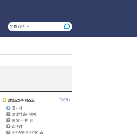
영화검색
콩가네
로맨틱 홀리데이
본 얼티메이텀
소녀경
무카무카 파라다이스