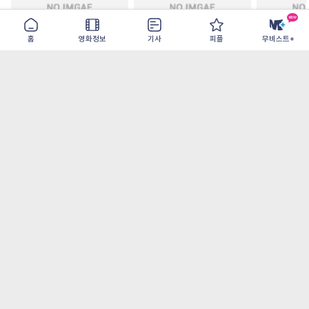
홈
영화정보
기사
피플
무비스트+
티무르 실랏 솔저
보헤미안 랩소디
데인저러스
2026-08-31
2026-08-12
2026-08-12
가장 많이 본 기사
더보기
‘허투루 연기하는 배우가 아니란 걸 보여주고
파’ 넷플릭스 <동궁> 남주혁
[OTT 추천작 8월 1주] <유부녀 킬러>, <지금
불륜이 문제가 아닙니다>, <와일드 씽> 등
[8월 1주 국내 박스] 5일 만에 338만 모은 <스
파이더맨> 극장가 235% 대반등, <호프>는
400만 돌파