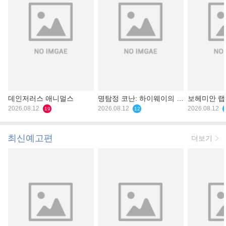
데인저러스 애니멀스
명탐정 코난: 하이웨이의 타
보헤미안 
2026.08.12
천사
2026.08.12
2026.08.12
19
12
최신예고편
더보기