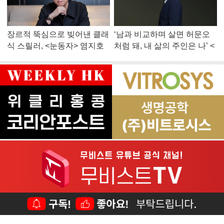
장르적 뚝심으로 빚어낸 클래
‘남과 비교하며 살면 허문오
식 스릴러, <눈동자> 염지호
처럼 돼, 내 삶의 주인은 나’ <
감독
맨 끝줄 소년> 최민식