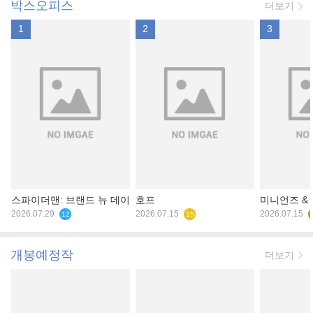
박스오피스
더보기
1
2
3
스파이더맨: 브랜드 뉴 데이
호프
미니언즈 &
2026.07.29
2026.07.15
2026.07.15
12
15
개봉예정작
더보기