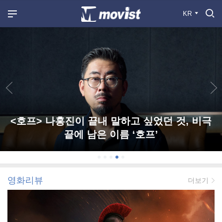
KR
<호프> 나홍진이 끝내 말하고 싶었던 것, 비극
끝에 남은 이름 ‘호프’
영화리뷰
더보기