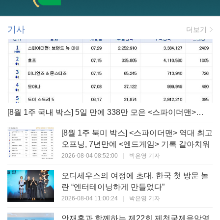
기사
더보기
[8월 1주 국내 박스] 5일 만에 338만 모은 <스파이더맨> 극장가 235% 대반등, <호프>는 400만 돌파
[8월 1주 북미 박스] <스파이더맨> 역대 최고
오프닝, 7년만에 <엔드게임> 기록 갈아치워
2026-08-04 08:52:00
|
박은영 기자
오디세우스의 여정에 초대, 한국 첫 방문 놀
란 “엔터테이닝하게 만들었다”
2026-08-04 11:00:24
|
박은영 기자
안재홍과 함께하는 제22회 제천국제음악영