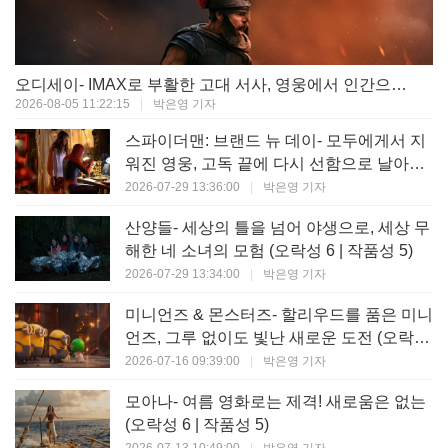
오디세이- IMAX로 부활한 고대 서사, 영웅에서 인간으로의 귀환 (오락성 9 | 작품성 9)
2026-08-05 11:22:15
|
박은영 기자
스파이더맨: 브랜드 뉴 데이- 모두에게서 지
워진 영웅, 고독 끝에 다시 선함으로 날아오
르다 (오락성 8 | 작품성 8)
2026-07-29 13:36:00
|
박은영 기자
산양들- 세상의 틀을 넘어 야생으로, 세상 무
해한 네 소녀의 모험 (오락성 6 | 작품성 5)
2026-07-29 13:34:00
|
박은영 기자
미니언즈 & 몬스터즈- 할리우드를 품은 미니
언즈, 그루 없이도 빛난 새로운 도전 (오락성
7 | 작품성 6)
2026-07-16 09:39:00
|
박은영 기자
모아나- 여름 영화로는 제격! 새로움은 없는
(오락성 6 | 작품성 5)