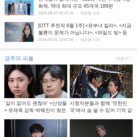
화제, 역대 최대 규모 45개국 189편
2026-08-07 09:15:36
|
박은영 기자
[OTT 추천작 8월 1주] <유부녀 킬러>, <지금
불륜이 문제가 아닙니다>, <와일드 씽> 등
2026-08-01 10:02:00
|
박은영 기자
금주의 피플
더보기
‘길이 없어도 괜찮아’ <산양들
시청자분들과 함께 ‘멋한민
> 유재욱 감독·박혜진이 찾은
국’에서 숨 쉴 수 있어 기적 같
진짜 ‘안식처’
았다, <멋진 신세계> 강현주
작가