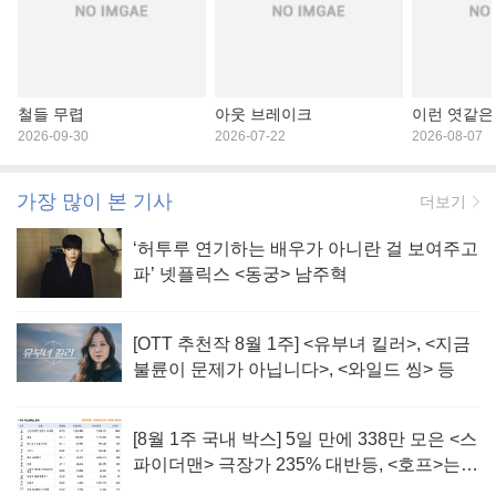
철들 무렵
아웃 브레이크
이런 엿같은
2026-09-30
2026-07-22
2026-08-07
가장 많이 본 기사
더보기
‘허투루 연기하는 배우가 아니란 걸 보여주고
파’ 넷플릭스 <동궁> 남주혁
[OTT 추천작 8월 1주] <유부녀 킬러>, <지금
불륜이 문제가 아닙니다>, <와일드 씽> 등
[8월 1주 국내 박스] 5일 만에 338만 모은 <스
파이더맨> 극장가 235% 대반등, <호프>는
400만 돌파