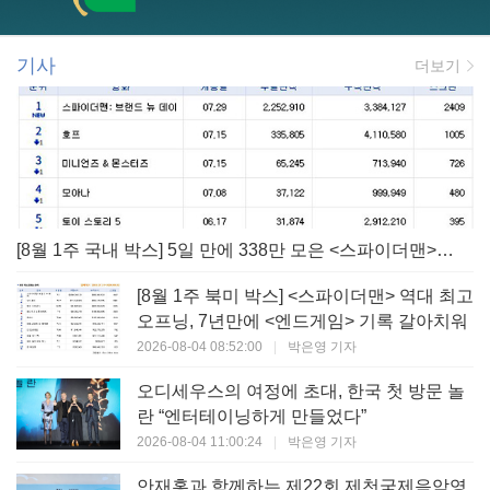
기사
더보기
[8월 1주 국내 박스] 5일 만에 338만 모은 <스파이더맨> 극장가 235% 대반등, <호프>는 400만 돌파
[8월 1주 북미 박스] <스파이더맨> 역대 최고
오프닝, 7년만에 <엔드게임> 기록 갈아치워
2026-08-04 08:52:00
|
박은영 기자
오디세우스의 여정에 초대, 한국 첫 방문 놀
란 “엔터테이닝하게 만들었다”
2026-08-04 11:00:24
|
박은영 기자
안재홍과 함께하는 제22회 제천국제음악영