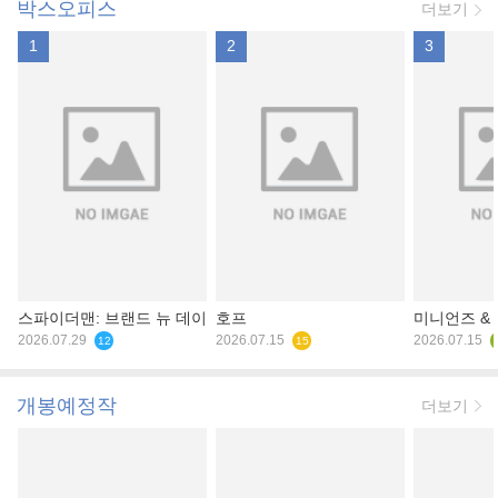
박스오피스
더보기
1
2
3
스파이더맨: 브랜드 뉴 데이
호프
미니언즈 &
2026.07.29
2026.07.15
2026.07.15
12
15
개봉예정작
더보기