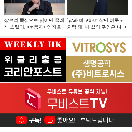
장르적 뚝심으로 빚어낸 클래
‘남과 비교하며 살면 허문오
식 스릴러, <눈동자> 염지호
처럼 돼, 내 삶의 주인은 나’ <
감독
맨 끝줄 소년> 최민식