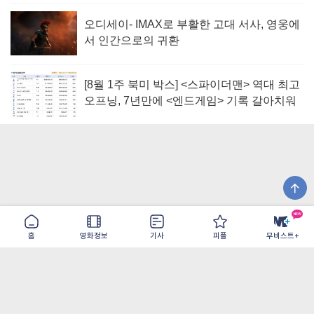
오디세이- IMAX로 부활한 고대 서사, 영웅에
서 인간으로의 귀환
[8월 1주 북미 박스] <스파이더맨> 역대 최고
오프닝, 7년만에 <엔드게임> 기록 갈아치워
홈
영화정보
기사
피플
무비스트+
이용약관
개인정보취급방침
광고/제휴
PC버전
COPYRIGHT ©THE SHANGRILA ALL RIGHTS RESERVED.