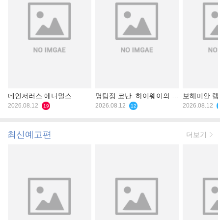
데인저러스 애니멀스
명탐정 코난: 하이웨이의 타
보헤미안 
2026.08.12
천사
2026.08.12
2026.08.12
19
12
최신예고편
더보기