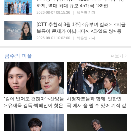
화제, 역대 최대 규모 45개국 189편
2026-08-07 09:15:36
|
박은영 기자
[OTT 추천작 8월 1주] <유부녀 킬러>, <지금
불륜이 문제가 아닙니다>, <와일드 씽> 등
2026-08-01 10:02:00
|
박은영 기자
금주의 피플
더보기
‘길이 없어도 괜찮아’ <산양들
시청자분들과 함께 ‘멋한민
> 유재욱 감독·박혜진이 찾은
국’에서 숨 쉴 수 있어 기적 같
진짜 ‘안식처’
았다, <멋진 신세계> 강현주
작가