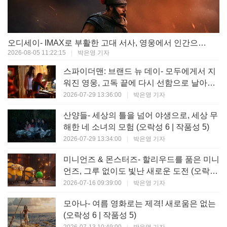
오디세이- IMAX로 부활한 고대 서사, 영웅에서 인간으로의 귀환 (오락성 9 | 작품성 9)
2026-08-05 11:22:15
|
박은영 기자
스파이더맨: 브랜드 뉴 데이- 모두에게서 지
워진 영웅, 고독 끝에 다시 선함으로 날아오
르다 (오락성 8 | 작품성 8)
2026-07-29 13:36:00
|
박은영 기자
산양들- 세상의 틀을 넘어 야생으로, 세상 무
해한 네 소녀의 모험 (오락성 6 | 작품성 5)
2026-07-29 13:34:00
|
박은영 기자
미니언즈 & 몬스터즈- 할리우드를 품은 미니
언즈, 그루 없이도 빛난 새로운 도전 (오락성
7 | 작품성 6)
2026-07-16 09:39:00
|
박은영 기자
모아나- 여름 영화로는 제격! 새로움은 없는
(오락성 6 | 작품성 5)