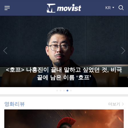
KR
<호프> 나홍진이 끝내 말하고 싶었던 것, 비극
끝에 남은 이름 ‘호프’
영화리뷰
더보기