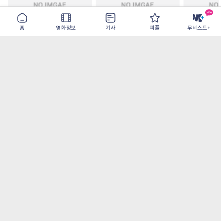
홈
영화정보
기사
피플
무비스트+
주말 축구클럽의 기적
모추어리 어시스턴트
드라큘라: 
2026-08-31
2026-08-28
2026-08-26
가장 많이 본 기사
더보기
‘허투루 연기하는 배우가 아니란 걸 보여주고
파’ 넷플릭스 <동궁> 남주혁
[OTT 추천작 8월 1주] <유부녀 킬러>, <지금
불륜이 문제가 아닙니다>, <와일드 씽> 등
[8월 1주 국내 박스] 5일 만에 338만 모은 <스
파이더맨> 극장가 235% 대반등, <호프>는
400만 돌파