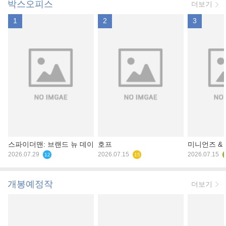
박스오피스
더보기
1
2
3
스파이더맨: 브랜드 뉴 데이
호프
미니언즈 &
2026.07.29
2026.07.15
2026.07.15
12
15
개봉예정작
더보기