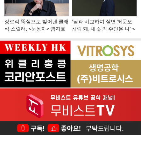
장르적 뚝심으로 빚어낸 클래
‘남과 비교하며 살면 허문오
식 스릴러, <눈동자> 염지호
처럼 돼, 내 삶의 주인은 나’ <
감독
맨 끝줄 소년> 최민식