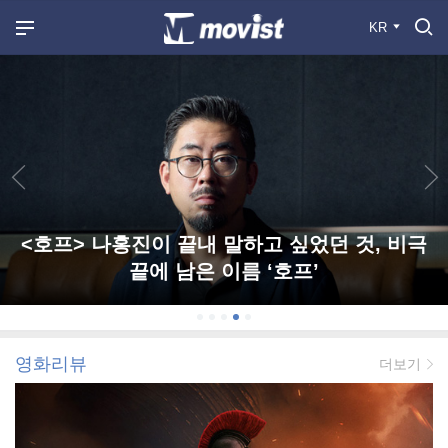
KR
<호프> 나홍진이 끝내 말하고 싶었던 것, 비극
끝에 남은 이름 ‘호프’
영화리뷰
더보기