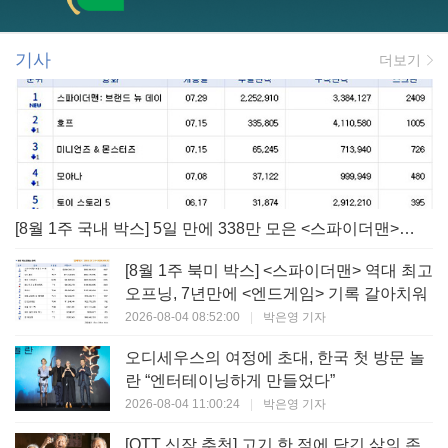
기사
더보기
[8월 1주 국내 박스] 5일 만에 338만 모은 <스파이더맨> 극장가 235% 대반등, <호프>는 400만 돌파
[8월 1주 북미 박스] <스파이더맨> 역대 최고
오프닝, 7년만에 <엔드게임> 기록 갈아치워
2026-08-04 08:52:00
|
박은영 기자
오디세우스의 여정에 초대, 한국 첫 방문 놀
란 “엔터테이닝하게 만들었다”
2026-08-04 11:00:24
|
박은영 기자
[OTT 신작 추천] 고기 한 점에 담긴 삶의 존