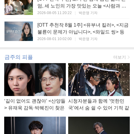
엄, 세 노인의 가장 맛있는 오늘 <사람과 고
기>
2026-08-05 11:20:22
|
박은영 기자
[OTT 추천작 8월 1주] <유부녀 킬러>, <지금
불륜이 문제가 아닙니다>, <와일드 씽> 등
2026-08-01 10:02:00
|
박은영 기자
금주의 피플
더보기
‘길이 없어도 괜찮아’ <산양들
시청자분들과 함께 ‘멋한민
> 유재욱 감독·박혜진이 찾은
국’에서 숨 쉴 수 있어 기적 같
진짜 ‘안식처’
았다, <멋진 신세계> 강현주
작가