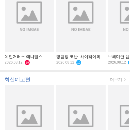
데인저러스 애니멀스
명탐정 코난: 하이웨이의 타
보헤미안 
2026.08.12
천사
2026.08.12
2026.08.12
19
12
최신예고편
더보기