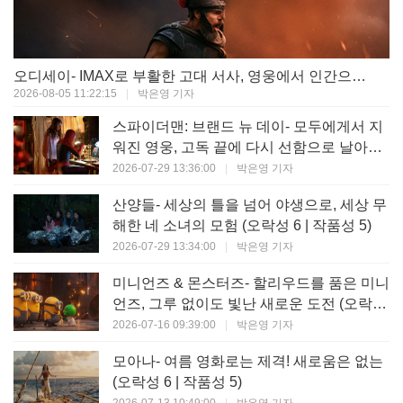
오디세이- IMAX로 부활한 고대 서사, 영웅에서 인간으로의 귀환 (오락성 9 | 작품성 9)
2026-08-05 11:22:15
|
박은영 기자
스파이더맨: 브랜드 뉴 데이- 모두에게서 지
워진 영웅, 고독 끝에 다시 선함으로 날아오
르다 (오락성 8 | 작품성 8)
2026-07-29 13:36:00
|
박은영 기자
산양들- 세상의 틀을 넘어 야생으로, 세상 무
해한 네 소녀의 모험 (오락성 6 | 작품성 5)
2026-07-29 13:34:00
|
박은영 기자
미니언즈 & 몬스터즈- 할리우드를 품은 미니
언즈, 그루 없이도 빛난 새로운 도전 (오락성
7 | 작품성 6)
2026-07-16 09:39:00
|
박은영 기자
모아나- 여름 영화로는 제격! 새로움은 없는
(오락성 6 | 작품성 5)