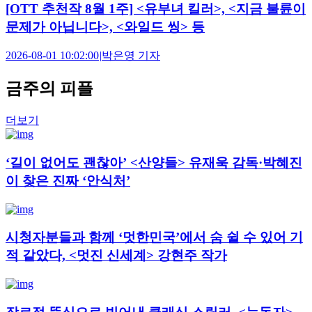
[OTT 추천작 8월 1주] <유부녀 킬러>, <지금 불륜이
문제가 아닙니다>, <와일드 씽> 등
2026-08-01 10:02:00
|
박은영 기자
금주의 피플
더보기
‘길이 없어도 괜찮아’ <산양들> 유재욱 감독·박혜진
이 찾은 진짜 ‘안식처’
시청자분들과 함께 ‘멋한민국’에서 숨 쉴 수 있어 기
적 같았다, <멋진 신세계> 강현주 작가