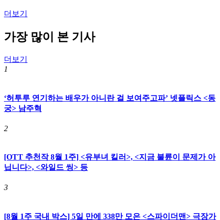
더보기
가장 많이 본 기사
더보기
1
‘허투루 연기하는 배우가 아니란 걸 보여주고파’ 넷플릭스 <동
궁> 남주혁
2
[OTT 추천작 8월 1주] <유부녀 킬러>, <지금 불륜이 문제가 아
닙니다>, <와일드 씽> 등
3
[8월 1주 국내 박스] 5일 만에 338만 모은 <스파이더맨> 극장가