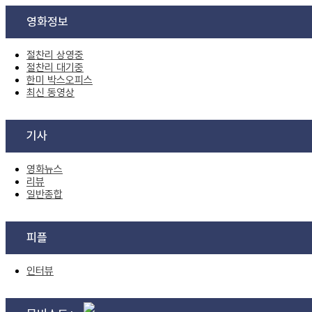
영화정보
절찬리 상영중
절찬리 대기중
한미 박스오피스
최신 동영상
기사
영화뉴스
리뷰
일반종합
피플
인터뷰