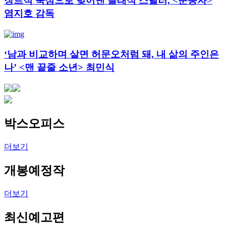
장르적 뚝심으로 빚어낸 클래식 스릴러, <눈동자>
염지호 감독
‘남과 비교하며 살면 허문오처럼 돼, 내 삶의 주인은
나’ <맨 끝줄 소년> 최민식
박스오피스
더보기
개봉예정작
더보기
최신예고편