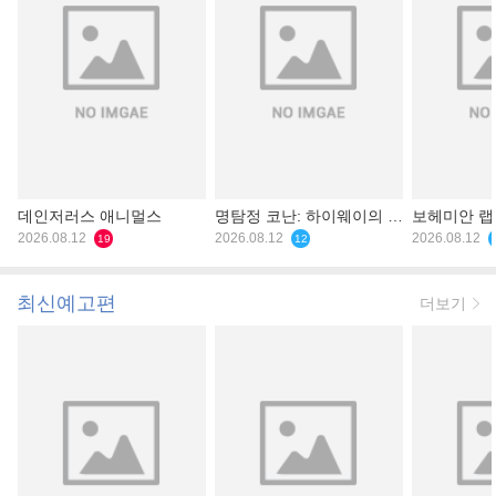
데인저러스 애니멀스
명탐정 코난: 하이웨이의 타
보헤미안 
2026.08.12
천사
2026.08.12
2026.08.12
19
12
최신예고편
더보기