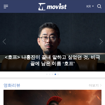
KR
<호프> 나홍진이 끝내 말하고 싶었던 것, 비극
끝에 남은 이름 ‘호프’
영화리뷰
더보기