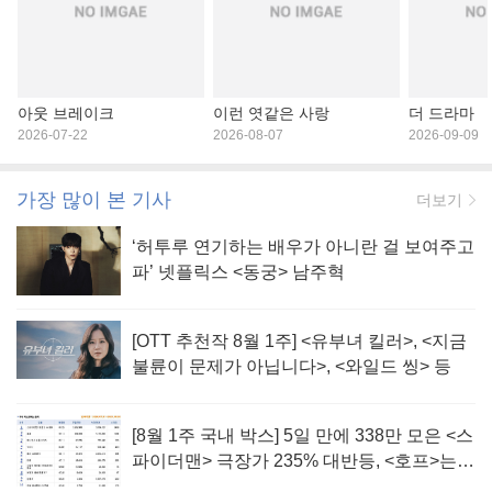
아웃 브레이크
이런 엿같은 사랑
더 드라마
2026-07-22
2026-08-07
2026-09-09
가장 많이 본 기사
더보기
‘허투루 연기하는 배우가 아니란 걸 보여주고
파’ 넷플릭스 <동궁> 남주혁
[OTT 추천작 8월 1주] <유부녀 킬러>, <지금
불륜이 문제가 아닙니다>, <와일드 씽> 등
[8월 1주 국내 박스] 5일 만에 338만 모은 <스
파이더맨> 극장가 235% 대반등, <호프>는
400만 돌파