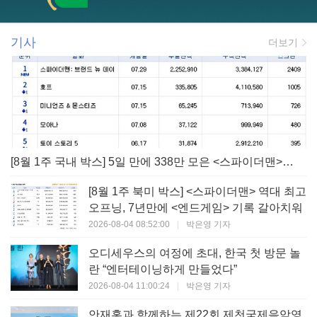
기사
더보기
[8월 1주 국내 박스] 5일 만에 338만 모은 <스파이더맨> 극장가 235% 대반등, <호프>는 400만 돌파
[8월 1주 북미 박스] <스파이더맨> 역대 최고
오프닝, 7년만에 <엔드게임> 기록 갈아치워
2026-08-04 08:52:00
|
박은영 기자
오디세우스의 여정에 초대, 한국 첫 방문 놀
란 “엔터테이닝하게 만들었다”
2026-08-04 11:00:24
|
박은영 기자
안재홍과 함께하는 제22회 제천국제음악영