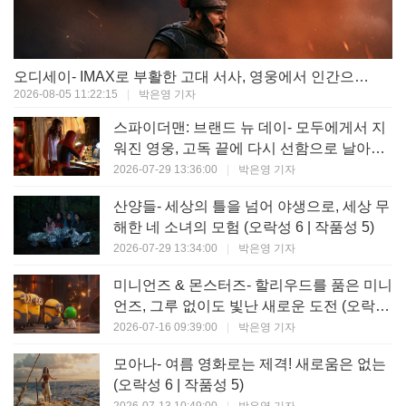
오디세이- IMAX로 부활한 고대 서사, 영웅에서 인간으로의 귀환 (오락성 9 | 작품성 9)
2026-08-05 11:22:15
|
박은영 기자
스파이더맨: 브랜드 뉴 데이- 모두에게서 지
워진 영웅, 고독 끝에 다시 선함으로 날아오
르다 (오락성 8 | 작품성 8)
2026-07-29 13:36:00
|
박은영 기자
산양들- 세상의 틀을 넘어 야생으로, 세상 무
해한 네 소녀의 모험 (오락성 6 | 작품성 5)
2026-07-29 13:34:00
|
박은영 기자
미니언즈 & 몬스터즈- 할리우드를 품은 미니
언즈, 그루 없이도 빛난 새로운 도전 (오락성
7 | 작품성 6)
2026-07-16 09:39:00
|
박은영 기자
모아나- 여름 영화로는 제격! 새로움은 없는
(오락성 6 | 작품성 5)