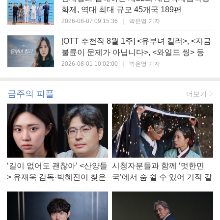
화제, 역대 최대 규모 45개국 189편
2026-08-07 09:15:36
|
박은영 기자
[OTT 추천작 8월 1주] <유부녀 킬러>, <지금
불륜이 문제가 아닙니다>, <와일드 씽> 등
2026-08-01 10:02:00
|
박은영 기자
금주의 피플
더보기
‘길이 없어도 괜찮아’ <산양들
시청자분들과 함께 ‘멋한민
> 유재욱 감독·박혜진이 찾은
국’에서 숨 쉴 수 있어 기적 같
진짜 ‘안식처’
았다, <멋진 신세계> 강현주
작가