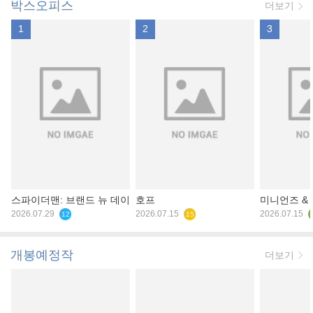
박스오피스
더보기
1
2
3
스파이더맨: 브랜드 뉴 데이
호프
미니언즈 &
2026.07.29
2026.07.15
2026.07.15
12
15
개봉예정작
더보기