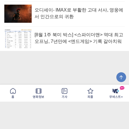
오디세이- IMAX로 부활한 고대 서사, 영웅에
서 인간으로의 귀환
[8월 1주 북미 박스] <스파이더맨> 역대 최고
오프닝, 7년만에 <엔드게임> 기록 갈아치워
홈
영화정보
기사
피플
무비스트+
이용약관
개인정보취급방침
광고/제휴
PC버전
COPYRIGHT ©THE SHANGRILA ALL RIGHTS RESERVED.