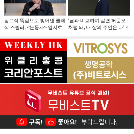
장르적 뚝심으로 빚어낸 클래
‘남과 비교하며 살면 허문오
식 스릴러, <눈동자> 염지호
처럼 돼, 내 삶의 주인은 나’ <
감독
맨 끝줄 소년> 최민식