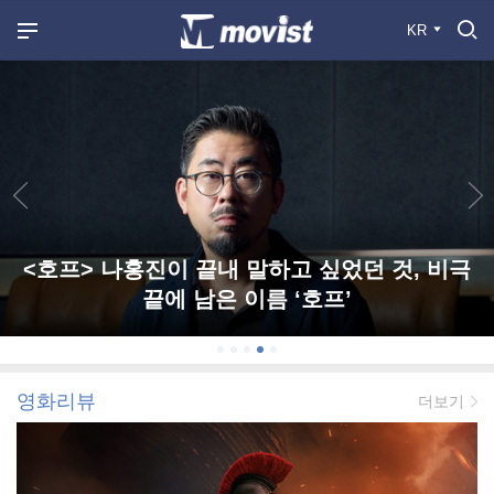
KR
<호프> 나홍진이 끝내 말하고 싶었던 것, 비극
끝에 남은 이름 ‘호프’
영화리뷰
더보기