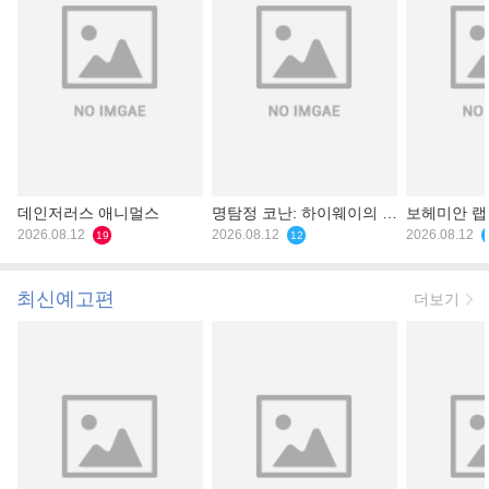
데인저러스 애니멀스
명탐정 코난: 하이웨이의 타
보헤미안 
2026.08.12
천사
2026.08.12
2026.08.12
19
12
최신예고편
더보기