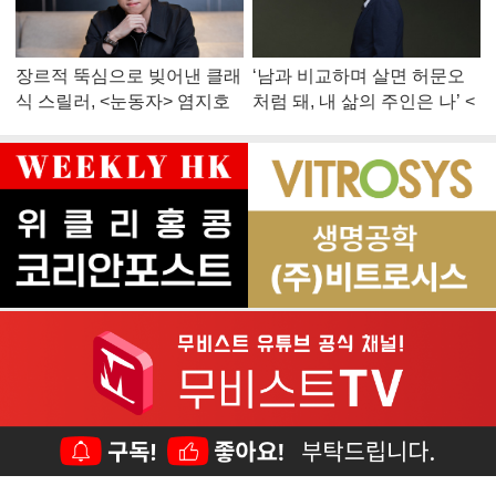
장르적 뚝심으로 빚어낸 클래
‘남과 비교하며 살면 허문오
식 스릴러, <눈동자> 염지호
처럼 돼, 내 삶의 주인은 나’ <
감독
맨 끝줄 소년> 최민식