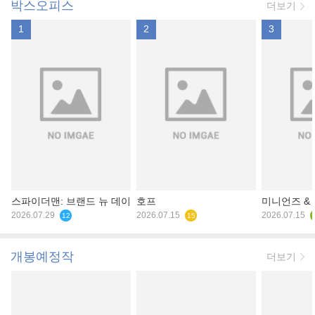
박스오피스
더보기
1
2
3
스파이더맨: 브랜드 뉴 데이
호프
미니언즈 &
2026.07.29
2026.07.15
2026.07.15
12
15
개봉예정작
더보기