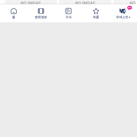
홈
영화정보
기사
피플
무비스트+
주말 축구클럽의 기적
모추어리 어시스턴트
드라큘라: 
2026-08-31
2026-08-28
2026-08-26
가장 많이 본 기사
더보기
‘허투루 연기하는 배우가 아니란 걸 보여주고
파’ 넷플릭스 <동궁> 남주혁
[OTT 추천작 8월 1주] <유부녀 킬러>, <지금
불륜이 문제가 아닙니다>, <와일드 씽> 등
[8월 1주 국내 박스] 5일 만에 338만 모은 <스
파이더맨> 극장가 235% 대반등, <호프>는
400만 돌파