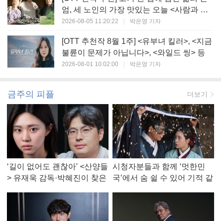
엄, 세 노인의 가장 맛있는 오늘 <사람과 고
기>
2026-08-05 11:20:22
|
박은영 기자
[OTT 추천작 8월 1주] <유부녀 킬러>, <지금
불륜이 문제가 아닙니다>, <와일드 씽> 등
2026-08-01 10:02:00
|
박은영 기자
금주의 피플
더보기
‘길이 없어도 괜찮아’ <산양들
시청자분들과 함께 ‘멋한민
> 유재욱 감독·박혜진이 찾은
국’에서 숨 쉴 수 있어 기적 같
진짜 ‘안식처’
았다, <멋진 신세계> 강현주
작가