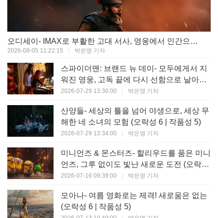
오디세이- IMAX로 부활한 고대 서사, 영웅에서 인간으로의 귀환 (오락성 9 | 작품성 9)
2026-08-05 11:22:15
|
박은영 기자
스파이더맨: 브랜드 뉴 데이- 모두에게서 지
워진 영웅, 고독 끝에 다시 선함으로 날아오
르다 (오락성 8 | 작품성 8)
2026-07-29 13:36:00
|
박은영 기자
산양들- 세상의 틀을 넘어 야생으로, 세상 무
해한 네 소녀의 모험 (오락성 6 | 작품성 5)
2026-07-29 13:34:00
|
박은영 기자
미니언즈 & 몬스터즈- 할리우드를 품은 미니
언즈, 그루 없이도 빛난 새로운 도전 (오락성
7 | 작품성 6)
2026-07-16 09:39:00
|
박은영 기자
모아나- 여름 영화로는 제격! 새로움은 없는
(오락성 6 | 작품성 5)