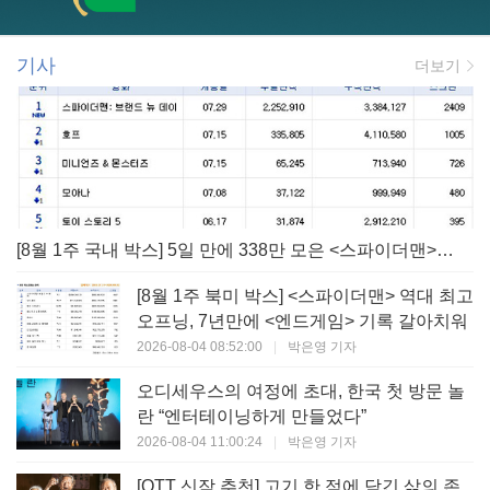
기사
더보기
[8월 1주 국내 박스] 5일 만에 338만 모은 <스파이더맨> 극장가 235% 대반등, <호프>는 400만 돌파
[8월 1주 북미 박스] <스파이더맨> 역대 최고
오프닝, 7년만에 <엔드게임> 기록 갈아치워
2026-08-04 08:52:00
|
박은영 기자
오디세우스의 여정에 초대, 한국 첫 방문 놀
란 “엔터테이닝하게 만들었다”
2026-08-04 11:00:24
|
박은영 기자
[OTT 신작 추천] 고기 한 점에 담긴 삶의 존