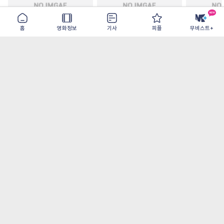
홈
영화정보
기사
피플
무비스트+
아웃 브레이크
이런 엿같은 사랑
더 드라마
2026-07-22
2026-08-07
2026-09-09
가장 많이 본 기사
더보기
‘허투루 연기하는 배우가 아니란 걸 보여주고
파’ 넷플릭스 <동궁> 남주혁
[OTT 추천작 8월 1주] <유부녀 킬러>, <지금
불륜이 문제가 아닙니다>, <와일드 씽> 등
[8월 1주 국내 박스] 5일 만에 338만 모은 <스
파이더맨> 극장가 235% 대반등, <호프>는
400만 돌파