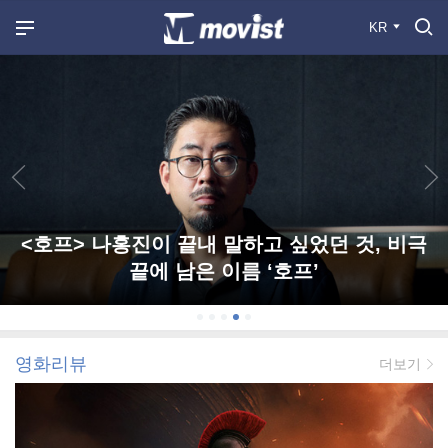
KR
<호프> 나홍진이 끝내 말하고 싶었던 것, 비극
끝에 남은 이름 ‘호프’
영화리뷰
더보기