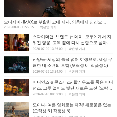
오디세이- IMAX로 부활한 고대 서사, 영웅에서 인간으로의 귀환 (오락성 9 | 작품성 9)
2026-08-05 11:22:15
|
박은영 기자
스파이더맨: 브랜드 뉴 데이- 모두에게서 지
워진 영웅, 고독 끝에 다시 선함으로 날아오
르다 (오락성 8 | 작품성 8)
2026-07-29 13:36:00
|
박은영 기자
산양들- 세상의 틀을 넘어 야생으로, 세상 무
해한 네 소녀의 모험 (오락성 6 | 작품성 5)
2026-07-29 13:34:00
|
박은영 기자
미니언즈 & 몬스터즈- 할리우드를 품은 미니
언즈, 그루 없이도 빛난 새로운 도전 (오락성
7 | 작품성 6)
2026-07-16 09:39:00
|
박은영 기자
모아나- 여름 영화로는 제격! 새로움은 없는
(오락성 6 | 작품성 5)