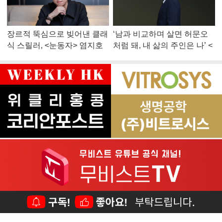
장르적 뚝심으로 빚어낸 클래
‘남과 비교하며 살면 허문오
식 스릴러, <눈동자> 염지호
처럼 돼, 내 삶의 주인은 나’ <
감독
맨 끝줄 소년> 최민식