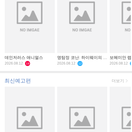
데인저러스 애니멀스
명탐정 코난: 하이웨이의 타
보헤미안 
2026.08.12
천사
2026.08.12
2026.08.12
19
12
최신예고편
더보기