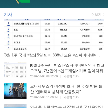
기사
더보기
[8월 1주 국내 박스] 5일 만에 338만 모은 <스파이더맨> 극장가 235% 대반등, <호프>는 400만 돌파
[8월 1주 북미 박스] <스파이더맨> 역대 최고
오프닝, 7년만에 <엔드게임> 기록 갈아치워
2026-08-04 08:52:00
|
박은영 기자
오디세우스의 여정에 초대, 한국 첫 방문 놀
란 “엔터테이닝하게 만들었다”
2026-08-04 11:00:24
|
박은영 기자
안재홍과 함께하는 제22회 제천국제음악영