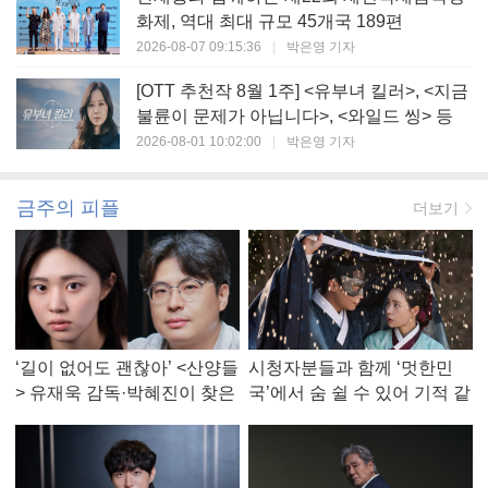
화제, 역대 최대 규모 45개국 189편
2026-08-07 09:15:36
|
박은영 기자
[OTT 추천작 8월 1주] <유부녀 킬러>, <지금
불륜이 문제가 아닙니다>, <와일드 씽> 등
2026-08-01 10:02:00
|
박은영 기자
금주의 피플
더보기
‘길이 없어도 괜찮아’ <산양들
시청자분들과 함께 ‘멋한민
> 유재욱 감독·박혜진이 찾은
국’에서 숨 쉴 수 있어 기적 같
진짜 ‘안식처’
았다, <멋진 신세계> 강현주
작가