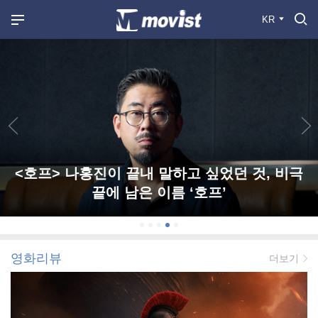
KR
<호프> 나홍진이 끝내 말하고 싶었던 것, 비극
끝에 남은 이름 ‘호프’
영화리뷰
더보기