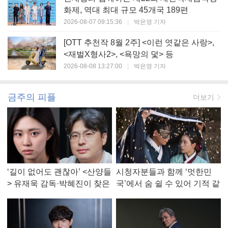
화제, 역대 최대 규모 45개국 189편
2026-08-07 09:15:36
|
박은영 기자
[OTT 추천작 8월 2주] <이런 엿같은 사랑>,
<재벌X형사2>, <욕망의 덫> 등
2026-08-08 13:27:00
|
박은영 기자
금주의 피플
더보기
‘길이 없어도 괜찮아’ <산양들
시청자분들과 함께 ‘멋한민
> 유재욱 감독·박혜진이 찾은
국’에서 숨 쉴 수 있어 기적 같
진짜 ‘안식처’
았다, <멋진 신세계> 강현주
작가