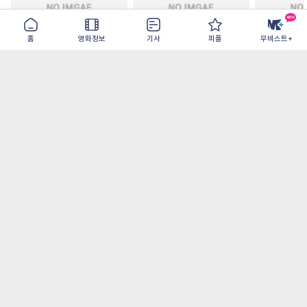
홈
영화정보
기사
피플
무비스트+
철들 무렵
아웃 브레이크
이런 엿같은
2026-09-30
2026-07-22
2026-08-07
가장 많이 본 기사
더보기
오디세이- IMAX로 부활한 고대 서사, 영웅에
서 인간으로의 귀환
[OTT 추천작 8월 2주] <이런 엿같은 사랑>, <
재벌X형사2>, <욕망의 덫> 등
[8월 1주 북미 박스] <스파이더맨> 역대 최고
오프닝, 7년만에 <엔드게임> 기록 갈아치워