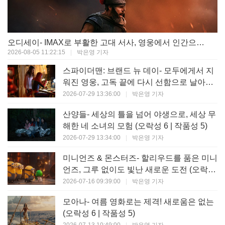
오디세이- IMAX로 부활한 고대 서사, 영웅에서 인간으로의 귀환 (오락성 9 | 작품성 9)
2026-08-05 11:22:15
|
박은영 기자
스파이더맨: 브랜드 뉴 데이- 모두에게서 지
워진 영웅, 고독 끝에 다시 선함으로 날아오
르다 (오락성 8 | 작품성 8)
2026-07-29 13:36:00
|
박은영 기자
산양들- 세상의 틀을 넘어 야생으로, 세상 무
해한 네 소녀의 모험 (오락성 6 | 작품성 5)
2026-07-29 13:34:00
|
박은영 기자
미니언즈 & 몬스터즈- 할리우드를 품은 미니
언즈, 그루 없이도 빛난 새로운 도전 (오락성
7 | 작품성 6)
2026-07-16 09:39:00
|
박은영 기자
모아나- 여름 영화로는 제격! 새로움은 없는
(오락성 6 | 작품성 5)