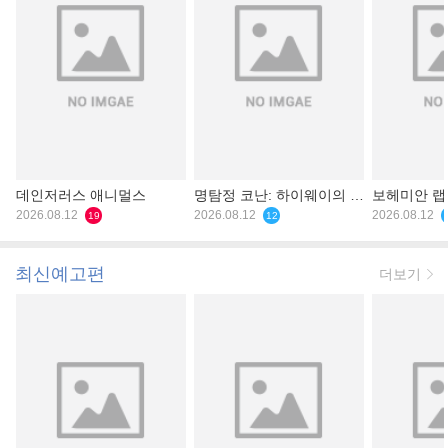
데인저러스 애니멀스
명탐정 코난: 하이웨이의 타
보헤미안 
2026.08.12
천사
2026.08.12
2026.08.12
19
12
최신예고편
더보기