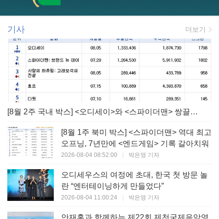
기사
더보기
[8월 2주 국내 박스] <오디세이>와 <스파이더맨> 쌍끌이! 대작 틈바구니 속 빛난 <사랑의 하츄핑>
[8월 1주 북미 박스] <스파이더맨> 역대 최고
오프닝, 7년만에 <엔드게임> 기록 갈아치워
2026-08-04 08:52:00
|
박은영 기자
오디세우스의 여정에 초대, 한국 첫 방문 놀
란 “엔터테이닝하게 만들었다”
2026-08-04 11:00:24
|
박은영 기자
안재홍과 함께하는 제22회 제천국제음악영