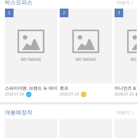
박스오피스
더보기
1
2
3
스파이더맨: 브랜드 뉴 데이
호프
미니언즈 &
2026.07.29
2026.07.15
2026.07.15
12
15
개봉예정작
더보기