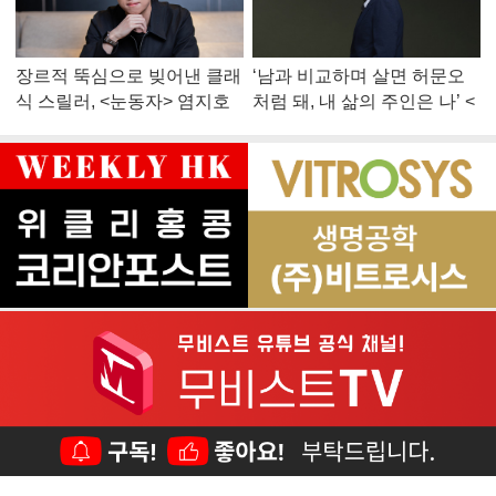
장르적 뚝심으로 빚어낸 클래
‘남과 비교하며 살면 허문오
식 스릴러, <눈동자> 염지호
처럼 돼, 내 삶의 주인은 나’ <
감독
맨 끝줄 소년> 최민식