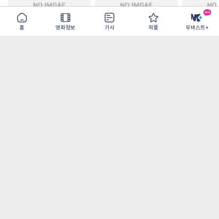
홈
영화정보
기사
피플
무비스트+
주말 축구클럽의 기적
모추어리 어시스턴트
드라큘라: 
2026-08-31
2026-08-28
2026-08-26
가장 많이 본 기사
더보기
‘허투루 연기하는 배우가 아니란 걸 보여주고
파’ 넷플릭스 <동궁> 남주혁
[OTT 추천작 8월 1주] <유부녀 킬러>, <지금
불륜이 문제가 아닙니다>, <와일드 씽> 등
[8월 1주 국내 박스] 5일 만에 338만 모은 <스
파이더맨> 극장가 235% 대반등, <호프>는
400만 돌파