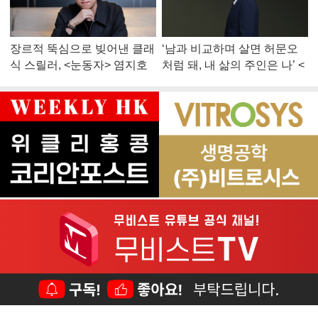
장르적 뚝심으로 빚어낸 클래
‘남과 비교하며 살면 허문오
식 스릴러, <눈동자> 염지호
처럼 돼, 내 삶의 주인은 나’ <
감독
맨 끝줄 소년> 최민식