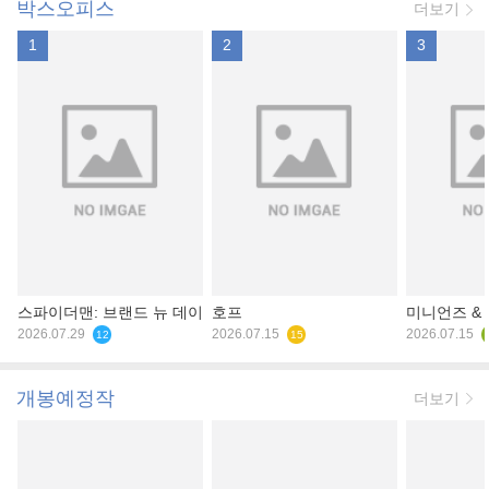
박스오피스
더보기
1
2
3
스파이더맨: 브랜드 뉴 데이
호프
미니언즈 &
2026.07.29
2026.07.15
2026.07.15
12
15
개봉예정작
더보기