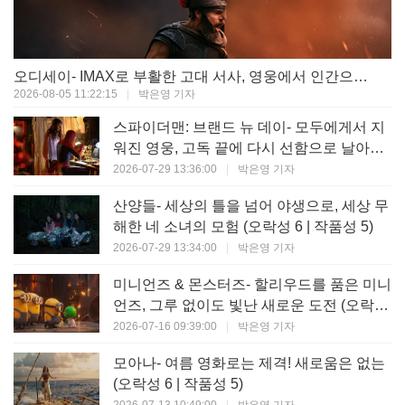
오디세이- IMAX로 부활한 고대 서사, 영웅에서 인간으로의 귀환 (오락성 9 | 작품성 9)
2026-08-05 11:22:15
|
박은영 기자
스파이더맨: 브랜드 뉴 데이- 모두에게서 지
워진 영웅, 고독 끝에 다시 선함으로 날아오
르다 (오락성 8 | 작품성 8)
2026-07-29 13:36:00
|
박은영 기자
산양들- 세상의 틀을 넘어 야생으로, 세상 무
해한 네 소녀의 모험 (오락성 6 | 작품성 5)
2026-07-29 13:34:00
|
박은영 기자
미니언즈 & 몬스터즈- 할리우드를 품은 미니
언즈, 그루 없이도 빛난 새로운 도전 (오락성
7 | 작품성 6)
2026-07-16 09:39:00
|
박은영 기자
모아나- 여름 영화로는 제격! 새로움은 없는
(오락성 6 | 작품성 5)