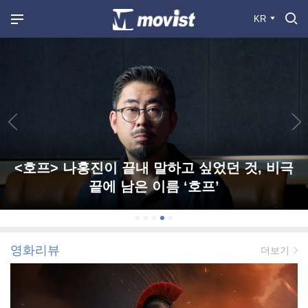
KR
<호프> 나홍진이 끝내 말하고 싶었던 것, 비극
끝에 남은 이름 ‘호프’
영화리뷰
더보기