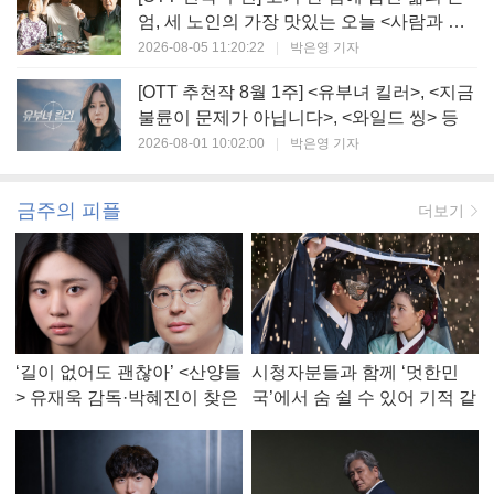
엄, 세 노인의 가장 맛있는 오늘 <사람과 고
기>
2026-08-05 11:20:22
|
박은영 기자
[OTT 추천작 8월 1주] <유부녀 킬러>, <지금
불륜이 문제가 아닙니다>, <와일드 씽> 등
2026-08-01 10:02:00
|
박은영 기자
금주의 피플
더보기
‘길이 없어도 괜찮아’ <산양들
시청자분들과 함께 ‘멋한민
> 유재욱 감독·박혜진이 찾은
국’에서 숨 쉴 수 있어 기적 같
진짜 ‘안식처’
았다, <멋진 신세계> 강현주
작가