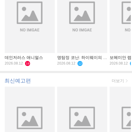
데인저러스 애니멀스
명탐정 코난: 하이웨이의 타
보헤미안 
2026.08.12
천사
2026.08.12
2026.08.12
19
12
최신예고편
더보기