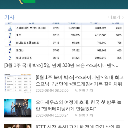
기사
더보기
[8월 1주 국내 박스] 5일 만에 338만 모은 <스파이더맨> 극장가 235% 대반등, <호프>는 400만 돌파
[8월 1주 북미 박스] <스파이더맨> 역대 최고
오프닝, 7년만에 <엔드게임> 기록 갈아치워
2026-08-04 08:52:00
|
박은영 기자
오디세우스의 여정에 초대, 한국 첫 방문 놀
란 “엔터테이닝하게 만들었다”
2026-08-04 11:00:24
|
박은영 기자
[OTT 신작 추천] 고기 한 점에 담긴 삶의 존