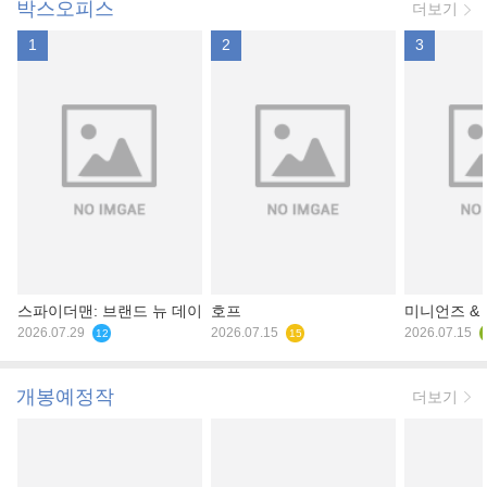
박스오피스
더보기
1
2
3
스파이더맨: 브랜드 뉴 데이
호프
미니언즈 &
2026.07.29
2026.07.15
2026.07.15
12
15
개봉예정작
더보기