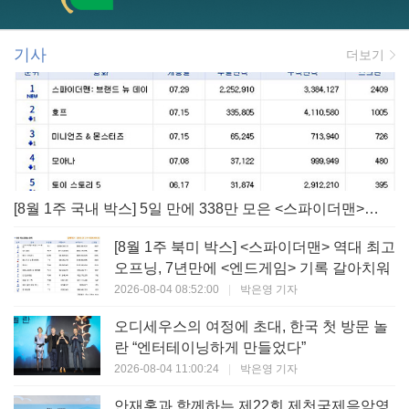
기사
더보기
[8월 1주 국내 박스] 5일 만에 338만 모은 <스파이더맨> 극장가 235% 대반등, <호프>는 400만 돌파
[8월 1주 북미 박스] <스파이더맨> 역대 최고
오프닝, 7년만에 <엔드게임> 기록 갈아치워
2026-08-04 08:52:00
|
박은영 기자
오디세우스의 여정에 초대, 한국 첫 방문 놀
란 “엔터테이닝하게 만들었다”
2026-08-04 11:00:24
|
박은영 기자
안재홍과 함께하는 제22회 제천국제음악영