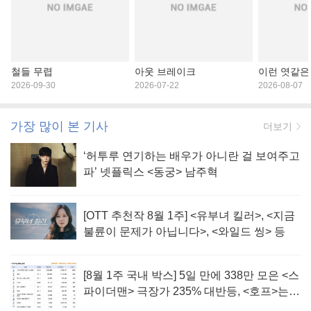
철들 무렵
아웃 브레이크
이런 엿같은
2026-09-30
2026-07-22
2026-08-07
가장 많이 본 기사
더보기
‘허투루 연기하는 배우가 아니란 걸 보여주고
파’ 넷플릭스 <동궁> 남주혁
[OTT 추천작 8월 1주] <유부녀 킬러>, <지금
불륜이 문제가 아닙니다>, <와일드 씽> 등
[8월 1주 국내 박스] 5일 만에 338만 모은 <스
파이더맨> 극장가 235% 대반등, <호프>는
400만 돌파