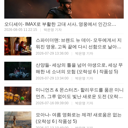
오디세이- IMAX로 부활한 고대 서사, 영웅에서 인간으로의 귀환 (오락성 9 | 작품성 9)
2026-08-05 11:22:15
|
박은영 기자
스파이더맨: 브랜드 뉴 데이- 모두에게서 지
워진 영웅, 고독 끝에 다시 선함으로 날아오
르다 (오락성 8 | 작품성 8)
2026-07-29 13:36:00
|
박은영 기자
산양들- 세상의 틀을 넘어 야생으로, 세상 무
해한 네 소녀의 모험 (오락성 6 | 작품성 5)
2026-07-29 13:34:00
|
박은영 기자
미니언즈 & 몬스터즈- 할리우드를 품은 미니
언즈, 그루 없이도 빛난 새로운 도전 (오락성
7 | 작품성 6)
2026-07-16 09:39:00
|
박은영 기자
모아나- 여름 영화로는 제격! 새로움은 없는
(오락성 6 | 작품성 5)