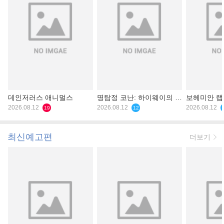
데인저러스 애니멀스
명탐정 코난: 하이웨이의 타
보헤미안 
2026.08.12
천사
2026.08.12
2026.08.12
19
12
최신예고편
더보기