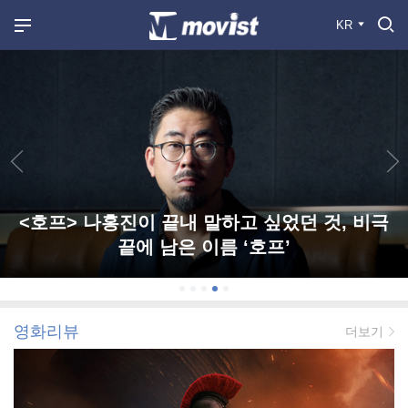
KR
<호프> 나홍진이 끝내 말하고 싶었던 것, 비극
끝에 남은 이름 ‘호프’
영화리뷰
더보기