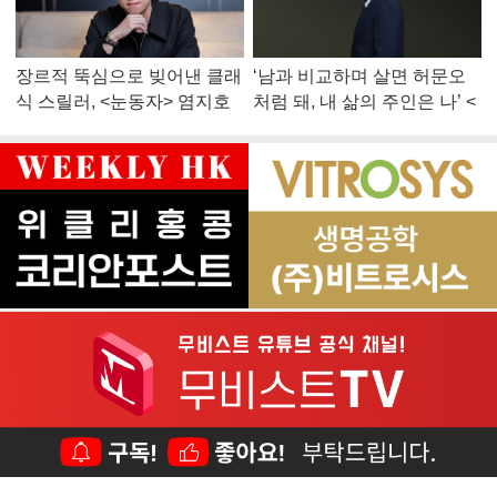
장르적 뚝심으로 빚어낸 클래
‘남과 비교하며 살면 허문오
식 스릴러, <눈동자> 염지호
처럼 돼, 내 삶의 주인은 나’ <
감독
맨 끝줄 소년> 최민식