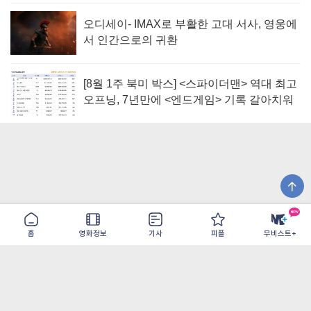
오디세이- IMAX로 부활한 고대 서사, 영웅에
서 인간으로의 귀환
[8월 1주 북미 박스] <스파이더맨> 역대 최고
오프닝, 7년만에 <엔드게임> 기록 갈아치워
홈
영화정보
기사
피플
무비스트+
이용약관
개인정보취급방침
광고/제휴
PC버전
COPYRIGHT ©THE SHANGRILA ALL RIGHTS RESERVED.