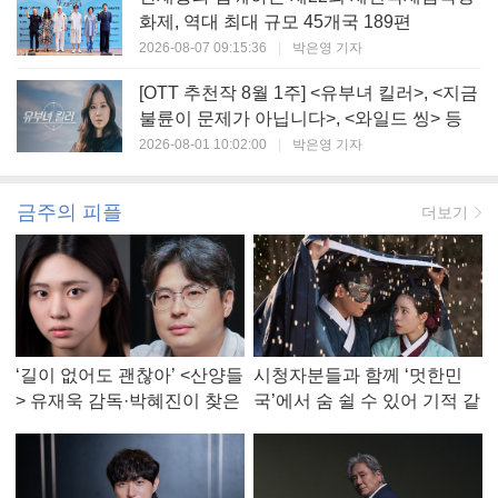
화제, 역대 최대 규모 45개국 189편
2026-08-07 09:15:36
|
박은영 기자
[OTT 추천작 8월 1주] <유부녀 킬러>, <지금
불륜이 문제가 아닙니다>, <와일드 씽> 등
2026-08-01 10:02:00
|
박은영 기자
금주의 피플
더보기
‘길이 없어도 괜찮아’ <산양들
시청자분들과 함께 ‘멋한민
> 유재욱 감독·박혜진이 찾은
국’에서 숨 쉴 수 있어 기적 같
진짜 ‘안식처’
았다, <멋진 신세계> 강현주
작가