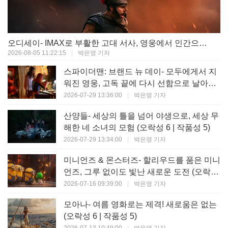
오디세이- IMAX로 부활한 고대 서사, 영웅에서 인간으로의 귀환 (오락성 9 | 작품성 9)
2026-08-05 11:22:15
|
박은영 기자
스파이더맨: 브랜드 뉴 데이- 모두에게서 지
워진 영웅, 고독 끝에 다시 선함으로 날아오
르다 (오락성 8 | 작품성 8)
2026-07-29 13:36:00
|
박은영 기자
산양들- 세상의 틀을 넘어 야생으로, 세상 무
해한 네 소녀의 모험 (오락성 6 | 작품성 5)
2026-07-29 13:34:00
|
박은영 기자
미니언즈 & 몬스터즈- 할리우드를 품은 미니
언즈, 그루 없이도 빛난 새로운 도전 (오락성
7 | 작품성 6)
2026-07-16 09:39:00
|
박은영 기자
모아나- 여름 영화로는 제격! 새로움은 없는
(오락성 6 | 작품성 5)