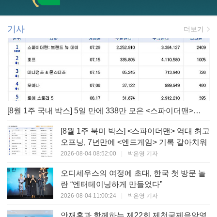
기사
더보기
[8월 1주 국내 박스] 5일 만에 338만 모은 <스파이더맨> 극장가 235% 대반등, <호프>는 400만 돌파
[8월 1주 북미 박스] <스파이더맨> 역대 최고
오프닝, 7년만에 <엔드게임> 기록 갈아치워
2026-08-04 08:52:00
|
박은영 기자
오디세우스의 여정에 초대, 한국 첫 방문 놀
란 “엔터테이닝하게 만들었다”
2026-08-04 11:00:24
|
박은영 기자
안재홍과 함께하는 제22회 제천국제음악영