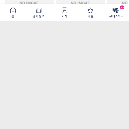
홈
영화정보
기사
피플
무비스트+
철들 무렵
아웃 브레이크
이런 엿같은
2026-09-30
2026-07-22
2026-08-07
가장 많이 본 기사
더보기
‘허투루 연기하는 배우가 아니란 걸 보여주고
파’ 넷플릭스 <동궁> 남주혁
[8월 1주 국내 박스] 5일 만에 338만 모은 <스
파이더맨> 극장가 235% 대반등, <호프>는
400만 돌파
오디세이- IMAX로 부활한 고대 서사, 영웅에
서 인간으로의 귀환