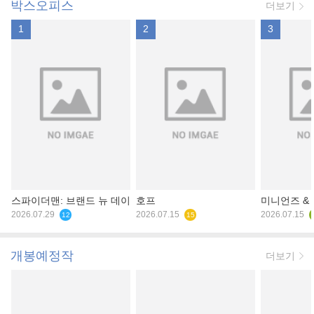
박스오피스
더보기
1
2
3
스파이더맨: 브랜드 뉴 데이
호프
미니언즈 &
2026.07.29
2026.07.15
2026.07.15
12
15
개봉예정작
더보기