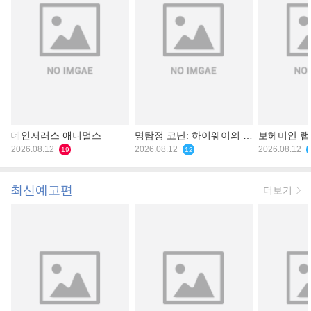
데인저러스 애니멀스
명탐정 코난: 하이웨이의 타
보헤미안 
2026.08.12
천사
2026.08.12
2026.08.12
19
12
최신예고편
더보기