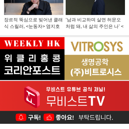
장르적 뚝심으로 빚어낸 클래
‘남과 비교하며 살면 허문오
식 스릴러, <눈동자> 염지호
처럼 돼, 내 삶의 주인은 나’ <
감독
맨 끝줄 소년> 최민식