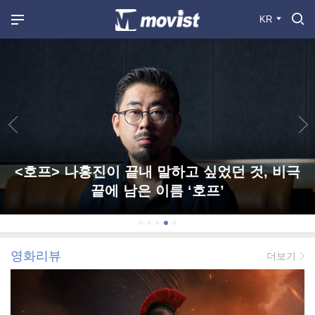
KR
<호프> 나홍진이 끝내 말하고 싶었던 것, 비극
끝에 남은 이름 ‘호프’
영화리뷰
더보기