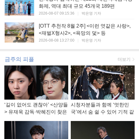
화제, 역대 최대 규모 45개국 189편
2026-08-07 09:15:36
|
박은영 기자
[OTT 추천작 8월 2주] <이런 엿같은 사랑>,
<재벌X형사2>, <욕망의 덫> 등
2026-08-08 13:27:00
|
박은영 기자
금주의 피플
더보기
‘길이 없어도 괜찮아’ <산양들
시청자분들과 함께 ‘멋한민
> 유재욱 감독·박혜진이 찾은
국’에서 숨 쉴 수 있어 기적 같
진짜 ‘안식처’
았다, <멋진 신세계> 강현주
작가