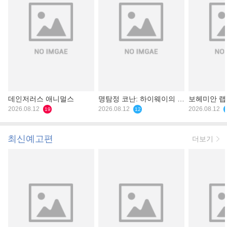
데인저러스 애니멀스
명탐정 코난: 하이웨이의 타
보헤미안 
2026.08.12
천사
2026.08.12
2026.08.12
19
12
최신예고편
더보기