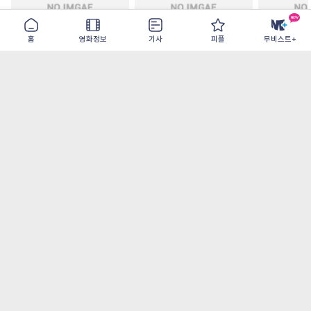
홈
영화정보
기사
피플
무비스트+
철들 무렵
아웃 브레이크
이런 엿같은
2026-09-30
2026-07-22
2026-08-07
가장 많이 본 기사
더보기
‘허투루 연기하는 배우가 아니란 걸 보여주고
파’ 넷플릭스 <동궁> 남주혁
[8월 1주 국내 박스] 5일 만에 338만 모은 <스
파이더맨> 극장가 235% 대반등, <호프>는
400만 돌파
오디세이- IMAX로 부활한 고대 서사, 영웅에
서 인간으로의 귀환