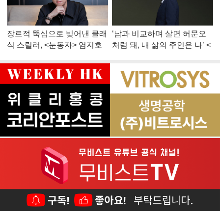
장르적 뚝심으로 빚어낸 클래
‘남과 비교하며 살면 허문오
식 스릴러, <눈동자> 염지호
처럼 돼, 내 삶의 주인은 나’ <
감독
맨 끝줄 소년> 최민식