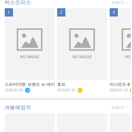
박스오피스
더보기
1
2
3
스파이더맨: 브랜드 뉴 데이
호프
미니언즈 &
2026.07.29
2026.07.15
2026.07.15
12
15
개봉예정작
더보기