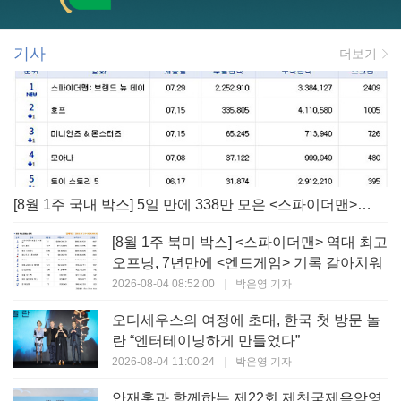
기사
더보기
[8월 1주 국내 박스] 5일 만에 338만 모은 <스파이더맨> 극장가 235% 대반등, <호프>는 400만 돌파
[8월 1주 북미 박스] <스파이더맨> 역대 최고
오프닝, 7년만에 <엔드게임> 기록 갈아치워
2026-08-04 08:52:00
|
박은영 기자
오디세우스의 여정에 초대, 한국 첫 방문 놀
란 “엔터테이닝하게 만들었다”
2026-08-04 11:00:24
|
박은영 기자
안재홍과 함께하는 제22회 제천국제음악영