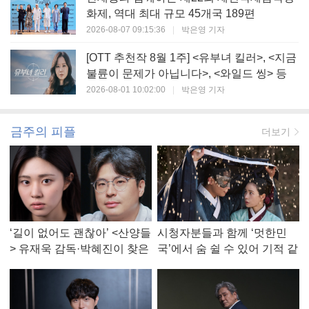
화제, 역대 최대 규모 45개국 189편
2026-08-07 09:15:36
|
박은영 기자
[OTT 추천작 8월 1주] <유부녀 킬러>, <지금
불륜이 문제가 아닙니다>, <와일드 씽> 등
2026-08-01 10:02:00
|
박은영 기자
금주의 피플
더보기
‘길이 없어도 괜찮아’ <산양들
시청자분들과 함께 ‘멋한민
> 유재욱 감독·박혜진이 찾은
국’에서 숨 쉴 수 있어 기적 같
진짜 ‘안식처’
았다, <멋진 신세계> 강현주
작가