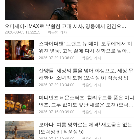
오디세이- IMAX로 부활한 고대 서사, 영웅에서 인간으로의 귀환 (오락성 9 | 작품성 9)
2026-08-05 11:22:15
|
박은영 기자
스파이더맨: 브랜드 뉴 데이- 모두에게서 지
워진 영웅, 고독 끝에 다시 선함으로 날아오
르다 (오락성 8 | 작품성 8)
2026-07-29 13:36:00
|
박은영 기자
산양들- 세상의 틀을 넘어 야생으로, 세상 무
해한 네 소녀의 모험 (오락성 6 | 작품성 5)
2026-07-29 13:34:00
|
박은영 기자
미니언즈 & 몬스터즈- 할리우드를 품은 미니
언즈, 그루 없이도 빛난 새로운 도전 (오락성
7 | 작품성 6)
2026-07-16 09:39:00
|
박은영 기자
모아나- 여름 영화로는 제격! 새로움은 없는
(오락성 6 | 작품성 5)