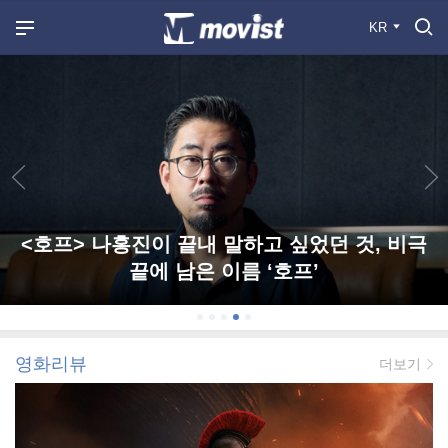
KR
<호프> 나홍진이 끝내 말하고 싶었던 것, 비극
끝에 남은 이름 ‘호프’
영화리뷰
더보기