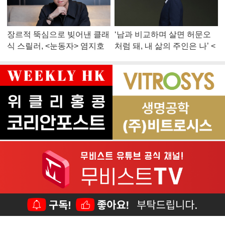
장르적 뚝심으로 빚어낸 클래
‘남과 비교하며 살면 허문오
식 스릴러, <눈동자> 염지호
처럼 돼, 내 삶의 주인은 나’ <
감독
맨 끝줄 소년> 최민식