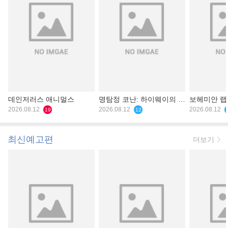
데인저러스 애니멀스
명탐정 코난: 하이웨이의 타
보헤미안 
2026.08.12
천사
2026.08.12
2026.08.12
19
12
최신예고편
더보기