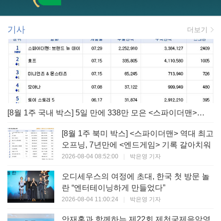
기사
더보기
[8월 1주 국내 박스] 5일 만에 338만 모은 <스파이더맨> 극장가 235% 대반등, <호프>는 400만 돌파
[8월 1주 북미 박스] <스파이더맨> 역대 최고
오프닝, 7년만에 <엔드게임> 기록 갈아치워
2026-08-04 08:52:00
|
박은영 기자
오디세우스의 여정에 초대, 한국 첫 방문 놀
란 “엔터테이닝하게 만들었다”
2026-08-04 11:00:24
|
박은영 기자
안재홍과 함께하는 제22회 제천국제음악영