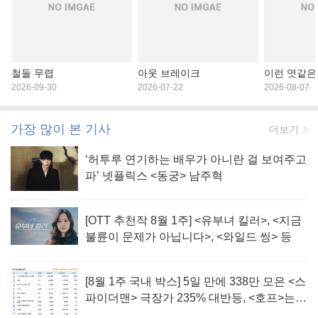
철들 무렵
아웃 브레이크
이런 엿같은
2026-09-30
2026-07-22
2026-08-07
가장 많이 본 기사
더보기
‘허투루 연기하는 배우가 아니란 걸 보여주고
파’ 넷플릭스 <동궁> 남주혁
[OTT 추천작 8월 1주] <유부녀 킬러>, <지금
불륜이 문제가 아닙니다>, <와일드 씽> 등
[8월 1주 국내 박스] 5일 만에 338만 모은 <스
파이더맨> 극장가 235% 대반등, <호프>는
400만 돌파