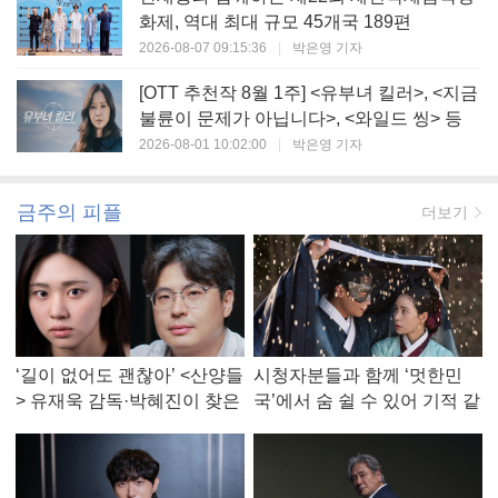
화제, 역대 최대 규모 45개국 189편
2026-08-07 09:15:36
|
박은영 기자
[OTT 추천작 8월 1주] <유부녀 킬러>, <지금
불륜이 문제가 아닙니다>, <와일드 씽> 등
2026-08-01 10:02:00
|
박은영 기자
금주의 피플
더보기
‘길이 없어도 괜찮아’ <산양들
시청자분들과 함께 ‘멋한민
> 유재욱 감독·박혜진이 찾은
국’에서 숨 쉴 수 있어 기적 같
진짜 ‘안식처’
았다, <멋진 신세계> 강현주
작가