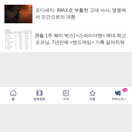
오디세이- IMAX로 부활한 고대 서사, 영웅에
서 인간으로의 귀환
[8월 1주 북미 박스] <스파이더맨> 역대 최고
오프닝, 7년만에 <엔드게임> 기록 갈아치워
홈
영화정보
기사
피플
무비스트+
이용약관
개인정보취급방침
광고/제휴
PC버전
COPYRIGHT ©THE SHANGRILA ALL RIGHTS RESERVED.