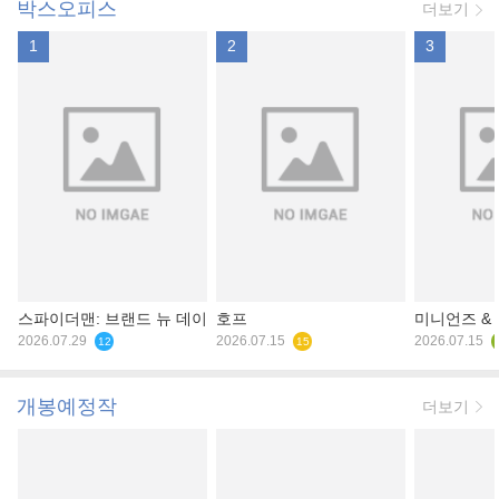
박스오피스
더보기
1
2
3
스파이더맨: 브랜드 뉴 데이
호프
미니언즈 &
2026.07.29
2026.07.15
2026.07.15
12
15
개봉예정작
더보기