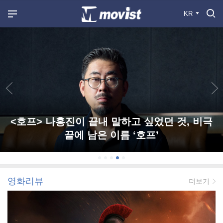
KR
<호프> 나홍진이 끝내 말하고 싶었던 것, 비극
끝에 남은 이름 ‘호프’
영화리뷰
더보기