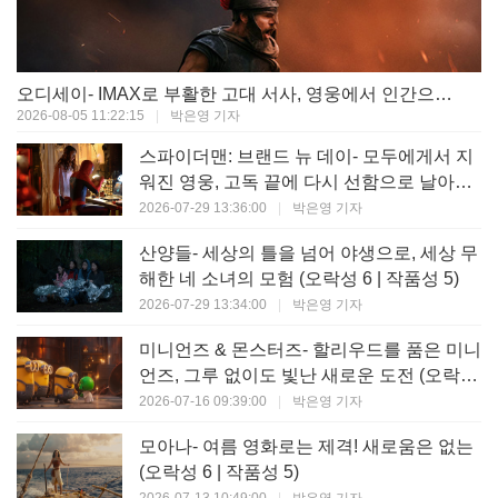
오디세이- IMAX로 부활한 고대 서사, 영웅에서 인간으로의 귀환 (오락성 9 | 작품성 9)
2026-08-05 11:22:15
|
박은영 기자
스파이더맨: 브랜드 뉴 데이- 모두에게서 지
워진 영웅, 고독 끝에 다시 선함으로 날아오
르다 (오락성 8 | 작품성 8)
2026-07-29 13:36:00
|
박은영 기자
산양들- 세상의 틀을 넘어 야생으로, 세상 무
해한 네 소녀의 모험 (오락성 6 | 작품성 5)
2026-07-29 13:34:00
|
박은영 기자
미니언즈 & 몬스터즈- 할리우드를 품은 미니
언즈, 그루 없이도 빛난 새로운 도전 (오락성
7 | 작품성 6)
2026-07-16 09:39:00
|
박은영 기자
모아나- 여름 영화로는 제격! 새로움은 없는
(오락성 6 | 작품성 5)