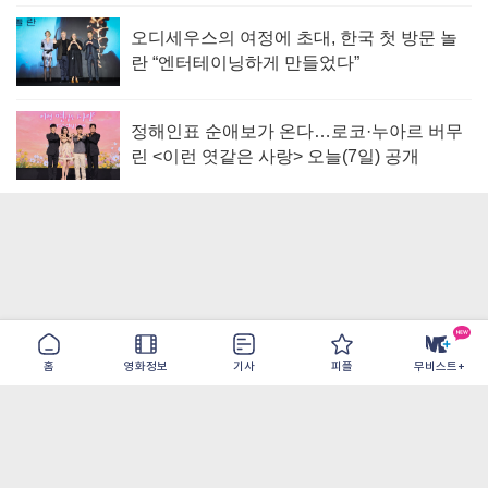
오디세우스의 여정에 초대, 한국 첫 방문 놀
란 “엔터테이닝하게 만들었다”
정해인표 순애보가 온다…로코·누아르 버무
린 <이런 엿같은 사랑> 오늘(7일) 공개
홈
영화정보
기사
피플
무비스트+
이용약관
개인정보취급방침
광고/제휴
PC버전
COPYRIGHT ©THE SHANGRILA ALL RIGHTS RESERVED.