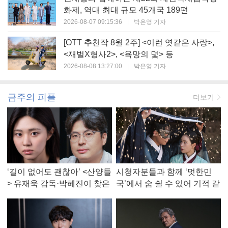
화제, 역대 최대 규모 45개국 189편
2026-08-07 09:15:36
|
박은영 기자
[OTT 추천작 8월 2주] <이런 엿같은 사랑>,
<재벌X형사2>, <욕망의 덫> 등
2026-08-08 13:27:00
|
박은영 기자
금주의 피플
더보기
‘길이 없어도 괜찮아’ <산양들
시청자분들과 함께 ‘멋한민
> 유재욱 감독·박혜진이 찾은
국’에서 숨 쉴 수 있어 기적 같
진짜 ‘안식처’
았다, <멋진 신세계> 강현주
작가