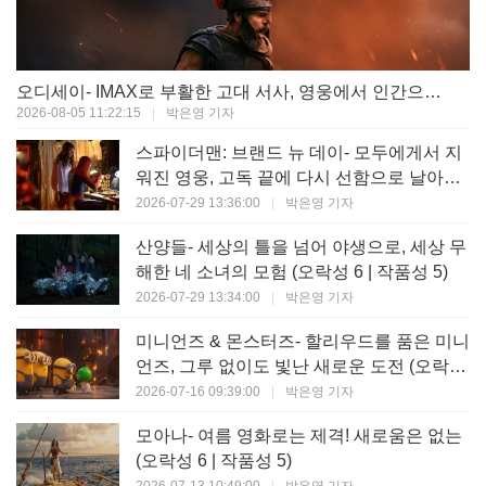
오디세이- IMAX로 부활한 고대 서사, 영웅에서 인간으로의 귀환 (오락성 9 | 작품성 9)
2026-08-05 11:22:15
|
박은영 기자
스파이더맨: 브랜드 뉴 데이- 모두에게서 지
워진 영웅, 고독 끝에 다시 선함으로 날아오
르다 (오락성 8 | 작품성 8)
2026-07-29 13:36:00
|
박은영 기자
산양들- 세상의 틀을 넘어 야생으로, 세상 무
해한 네 소녀의 모험 (오락성 6 | 작품성 5)
2026-07-29 13:34:00
|
박은영 기자
미니언즈 & 몬스터즈- 할리우드를 품은 미니
언즈, 그루 없이도 빛난 새로운 도전 (오락성
7 | 작품성 6)
2026-07-16 09:39:00
|
박은영 기자
모아나- 여름 영화로는 제격! 새로움은 없는
(오락성 6 | 작품성 5)