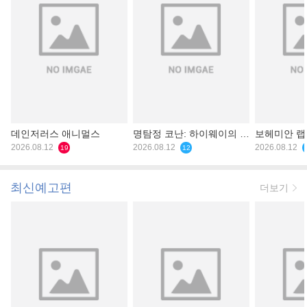
데인저러스 애니멀스
명탐정 코난: 하이웨이의 타
보헤미안 
2026.08.12
천사
2026.08.12
2026.08.12
19
12
최신예고편
더보기