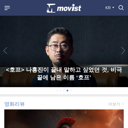
KR
<호프> 나홍진이 끝내 말하고 싶었던 것, 비극
끝에 남은 이름 ‘호프’
영화리뷰
더보기