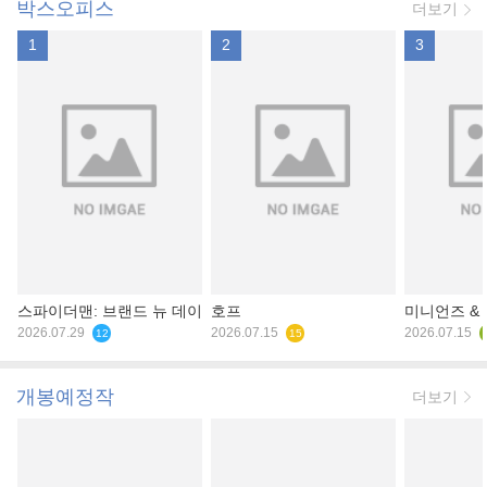
박스오피스
더보기
1
2
3
스파이더맨: 브랜드 뉴 데이
호프
미니언즈 &
2026.07.29
2026.07.15
2026.07.15
12
15
개봉예정작
더보기