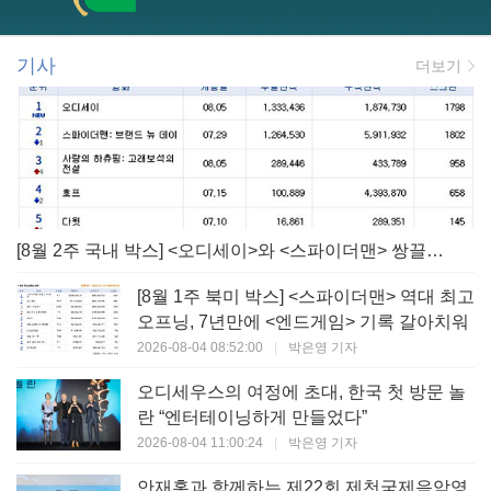
기사
더보기
[8월 2주 국내 박스] <오디세이>와 <스파이더맨> 쌍끌이! 대작 틈바구니 속 빛난 <사랑의 하츄핑>
[8월 1주 북미 박스] <스파이더맨> 역대 최고
오프닝, 7년만에 <엔드게임> 기록 갈아치워
2026-08-04 08:52:00
|
박은영 기자
오디세우스의 여정에 초대, 한국 첫 방문 놀
란 “엔터테이닝하게 만들었다”
2026-08-04 11:00:24
|
박은영 기자
안재홍과 함께하는 제22회 제천국제음악영