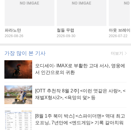
파라노만
철들 무렵
아웃 브레이
2026-08-26
2026-09-30
2026-07-22
가장 많이 본 기사
더보기
오디세이- IMAX로 부활한 고대 서사, 영웅에
서 인간으로의 귀환
[OTT 추천작 8월 2주] <이런 엿같은 사랑>, <
재벌X형사2>, <욕망의 덫> 등
[8월 1주 북미 박스] <스파이더맨> 역대 최고
오프닝, 7년만에 <엔드게임> 기록 갈아치워