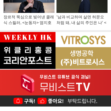
장르적 뚝심으로 빚어낸 클래
‘남과 비교하며 살면 허문오
식 스릴러, <눈동자> 염지호
처럼 돼, 내 삶의 주인은 나’ <
감독
맨 끝줄 소년> 최민식