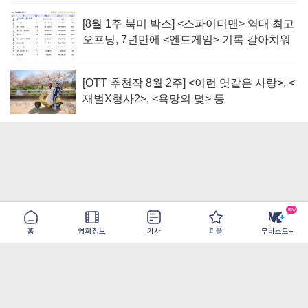
[8월 1주 북미 박스] <스파이더맨> 역대 최고
오프닝, 7년만에 <엔드게임> 기록 갈아치워
[OTT 추천작 8월 2주] <이런 엿같은 사랑>, <
재벌X형사2>, <욕망의 덫> 등
홈
영화정보
기사
피플
무비스트+
이용약관
개인정보취급방침
광고/제휴
PC버전
COPYRIGHT ©THE SHANGRILA ALL RIGHTS RESERVED.