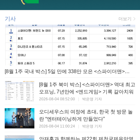
기사
더보기
[8월 1주 국내 박스] 5일 만에 338만 모은 <스파이더맨> 극장가 235% 대반등, <호프>는 400만 돌파
[8월 1주 북미 박스] <스파이더맨> 역대 최고
오프닝, 7년만에 <엔드게임> 기록 갈아치워
2026-08-04 08:52:00
|
박은영 기자
오디세우스의 여정에 초대, 한국 첫 방문 놀
란 “엔터테이닝하게 만들었다”
2026-08-04 11:00:24
|
박은영 기자
안재홍과 함께하는 제22회 제천국제음악영