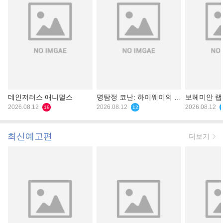
데인저러스 애니멀스
명탐정 코난: 하이웨이의 타
보헤미안 
2026.08.12
천사
2026.08.12
2026.08.12
19
12
최신예고편
더보기