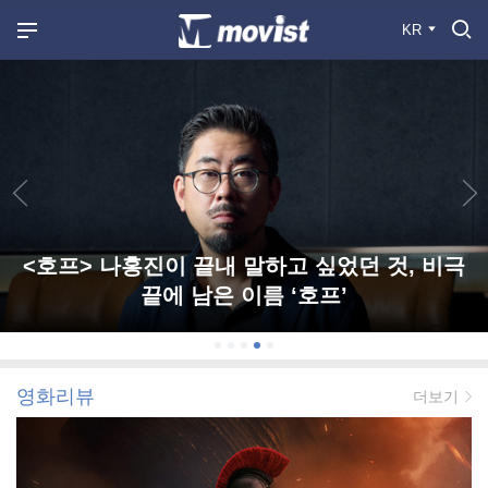
KR
<호프> 나홍진이 끝내 말하고 싶었던 것, 비극
끝에 남은 이름 ‘호프’
영화리뷰
더보기