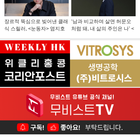
장르적 뚝심으로 빚어낸 클래
‘남과 비교하며 살면 허문오
식 스릴러, <눈동자> 염지호
처럼 돼, 내 삶의 주인은 나’ <
감독
맨 끝줄 소년> 최민식