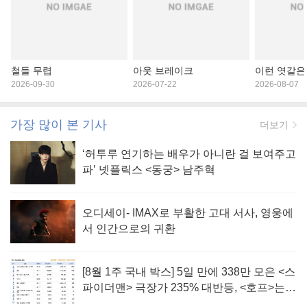
철들 무렵
아웃 브레이크
이런 엿같은
2026-09-30
2026-07-22
2026-08-07
가장 많이 본 기사
더보기
‘허투루 연기하는 배우가 아니란 걸 보여주고
파’ 넷플릭스 <동궁> 남주혁
오디세이- IMAX로 부활한 고대 서사, 영웅에
서 인간으로의 귀환
[8월 1주 국내 박스] 5일 만에 338만 모은 <스
파이더맨> 극장가 235% 대반등, <호프>는
400만 돌파