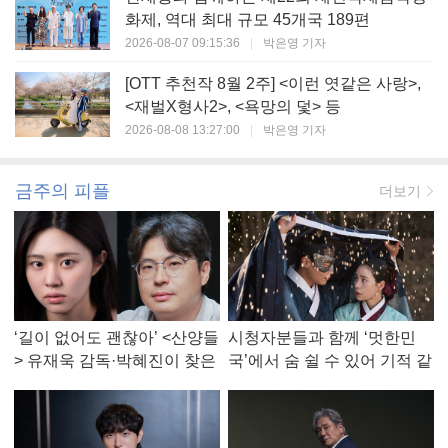
화제, 역대 최대 규모 45개국 189편
2026-08-07 09:15:36
|
박은영 기자
[OTT 추천작 8월 2주] <이런 엿같은 사랑>,
<재벌X형사2>, <욕망의 덫> 등
2026-08-08 13:27:00
|
박은영 기자
금주의 피플
더보기
‘길이 없어도 괜찮아’ <산양들
시청자분들과 함께 ‘멋한민
> 유재욱 감독·박혜진이 찾은
국’에서 숨 쉴 수 있어 기적 같
진짜 ‘안식처’
았다, <멋진 신세계> 강현주
작가