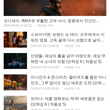
오디세이- IMAX로 부활한 고대 서사, 영웅에서 인간으로의 귀환 (오락성 9 | 작품성 9)
2026-08-05 11:22:15
|
박은영 기자
스파이더맨: 브랜드 뉴 데이- 모두에게서 지
워진 영웅, 고독 끝에 다시 선함으로 날아오
르다 (오락성 8 | 작품성 8)
2026-07-29 13:36:00
|
박은영 기자
산양들- 세상의 틀을 넘어 야생으로, 세상 무
해한 네 소녀의 모험 (오락성 6 | 작품성 5)
2026-07-29 13:34:00
|
박은영 기자
미니언즈 & 몬스터즈- 할리우드를 품은 미니
언즈, 그루 없이도 빛난 새로운 도전 (오락성
7 | 작품성 6)
2026-07-16 09:39:00
|
박은영 기자
모아나- 여름 영화로는 제격! 새로움은 없는
(오락성 6 | 작품성 5)