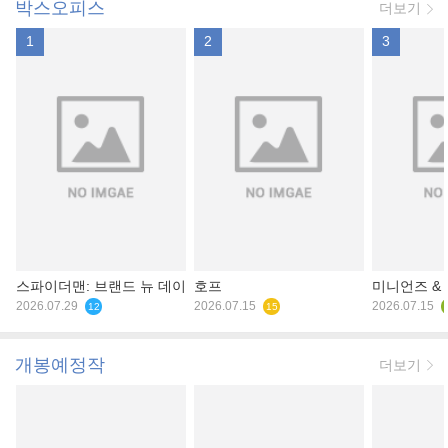
박스오피스
더보기
1
2
3
스파이더맨: 브랜드 뉴 데이
호프
미니언즈 &
2026.07.29
2026.07.15
2026.07.15
12
15
개봉예정작
더보기