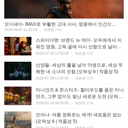
오디세이- IMAX로 부활한 고대 서사, 영웅에서 인간으로의 귀환 (오락성 9 | 작품성 9)
2026-08-05 11:22:15
|
박은영 기자
스파이더맨: 브랜드 뉴 데이- 모두에게서 지
워진 영웅, 고독 끝에 다시 선함으로 날아오
르다 (오락성 8 | 작품성 8)
2026-07-29 13:36:00
|
박은영 기자
산양들- 세상의 틀을 넘어 야생으로, 세상 무
해한 네 소녀의 모험 (오락성 6 | 작품성 5)
2026-07-29 13:34:00
|
박은영 기자
미니언즈 & 몬스터즈- 할리우드를 품은 미니
언즈, 그루 없이도 빛난 새로운 도전 (오락성
7 | 작품성 6)
2026-07-16 09:39:00
|
박은영 기자
모아나- 여름 영화로는 제격! 새로움은 없는
(오락성 6 | 작품성 5)