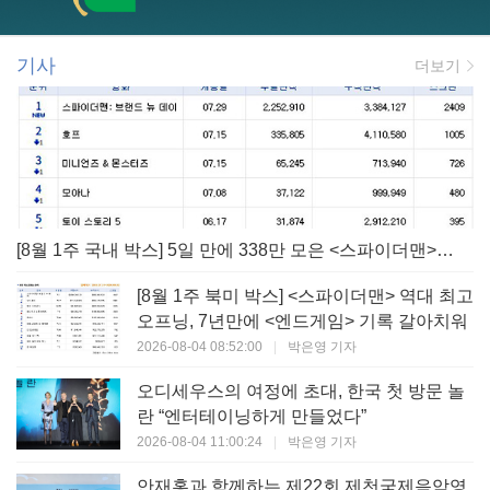
기사
더보기
[8월 1주 국내 박스] 5일 만에 338만 모은 <스파이더맨> 극장가 235% 대반등, <호프>는 400만 돌파
[8월 1주 북미 박스] <스파이더맨> 역대 최고
오프닝, 7년만에 <엔드게임> 기록 갈아치워
2026-08-04 08:52:00
|
박은영 기자
오디세우스의 여정에 초대, 한국 첫 방문 놀
란 “엔터테이닝하게 만들었다”
2026-08-04 11:00:24
|
박은영 기자
안재홍과 함께하는 제22회 제천국제음악영