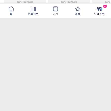
홈
영화정보
기사
피플
무비스트+
철들 무렵
아웃 브레이크
이런 엿같은
2026-09-30
2026-07-22
2026-08-07
가장 많이 본 기사
더보기
‘허투루 연기하는 배우가 아니란 걸 보여주고
파’ 넷플릭스 <동궁> 남주혁
[OTT 추천작 8월 1주] <유부녀 킬러>, <지금
불륜이 문제가 아닙니다>, <와일드 씽> 등
[8월 1주 국내 박스] 5일 만에 338만 모은 <스
파이더맨> 극장가 235% 대반등, <호프>는
400만 돌파