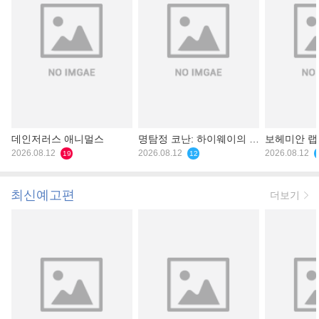
데인저러스 애니멀스
명탐정 코난: 하이웨이의 타
보헤미안 
2026.08.12
천사
2026.08.12
2026.08.12
19
12
최신예고편
더보기