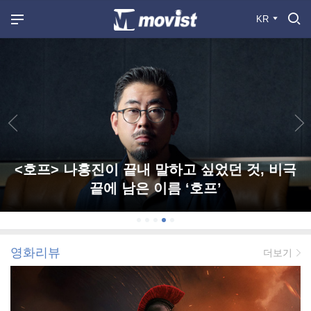
KR
<호프> 나홍진이 끝내 말하고 싶었던 것, 비극
끝에 남은 이름 ‘호프’
영화리뷰
더보기