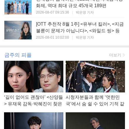
화제, 역대 최대 규모 45개국 189편
2026-08-07 09:15:36
|
박은영 기자
[OTT 추천작 8월 1주] <유부녀 킬러>, <지금
불륜이 문제가 아닙니다>, <와일드 씽> 등
2026-08-01 10:02:00
|
박은영 기자
금주의 피플
더보기
‘길이 없어도 괜찮아’ <산양들
시청자분들과 함께 ‘멋한민
> 유재욱 감독·박혜진이 찾은
국’에서 숨 쉴 수 있어 기적 같
진짜 ‘안식처’
았다, <멋진 신세계> 강현주
작가