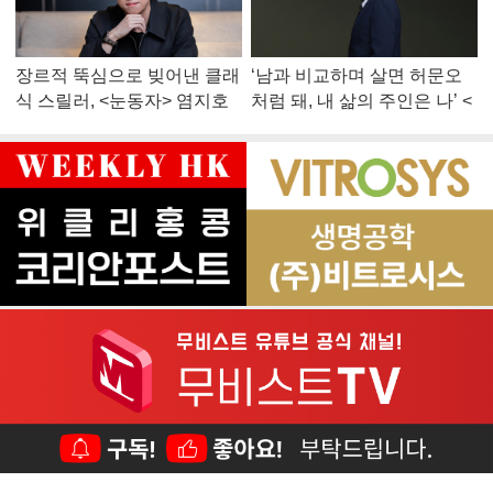
장르적 뚝심으로 빚어낸 클래
‘남과 비교하며 살면 허문오
식 스릴러, <눈동자> 염지호
처럼 돼, 내 삶의 주인은 나’ <
감독
맨 끝줄 소년> 최민식