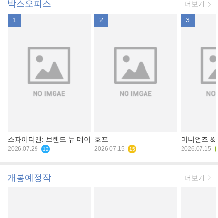
박스오피스
더보기
1
2
3
스파이더맨: 브랜드 뉴 데이
호프
미니언즈 &
2026.07.29
2026.07.15
2026.07.15
12
15
개봉예정작
더보기