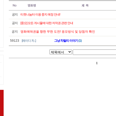
공지
티켓나눔터 이용 중지 예정 안내!
공지
[중요] 모든 게시물에 대한 저작권 관련 안내
공지
영화예매권을 향한 무한 도전! 응모방식 및 당첨자 확인
59123
[레이디 차..]
그냥 차탈리 이야기
(1)
1