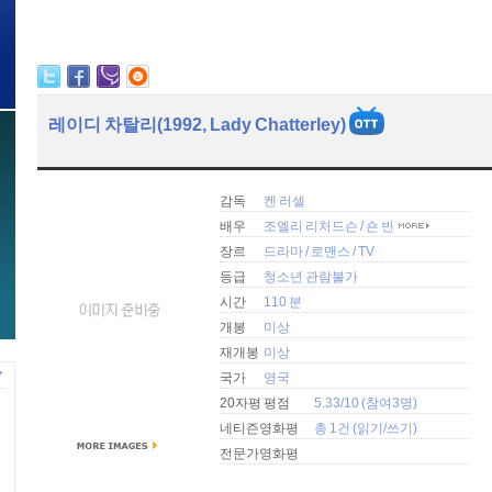
레이디 차탈리(1992, Lady Chatterley)
감독
켄 러셀
배우
조엘리 리처드슨
/
숀 빈
장르
드라마
/
로맨스
/
TV
등급
청소년 관람불가
시간
110 분
개봉
미상
재개봉
미상
국가
영국
20자평 평점
5.33/10 (참여3명)
네티즌영화평
총 1건 (
읽기
/
쓰기
)
전문가영화평