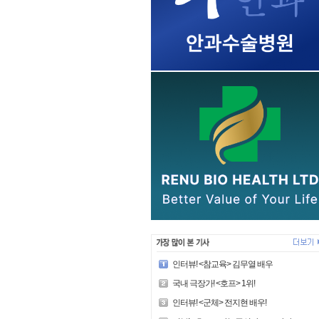
인터뷰! <참교육> 김무열 배우
국내 극장가! <호프> 1위!
인터뷰! <군체> 전지현 배우!