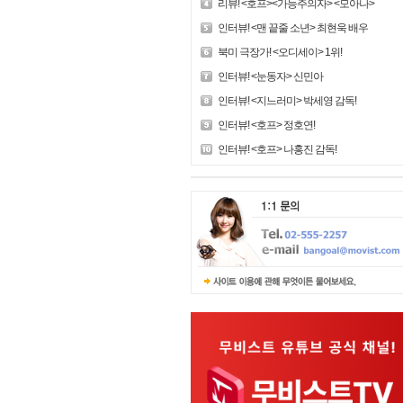
리뷰! <호프><가능주의자> <모아나>
인터뷰! <맨 끝줄 소년> 최현욱 배우
북미 극장가! <오디세이> 1위!
인터뷰! <눈동자> 신민아
인터뷰! <지느러미> 박세영 감독!
인터뷰! <호프> 정호연!
인터뷰! <호프> 나홍진 감독!