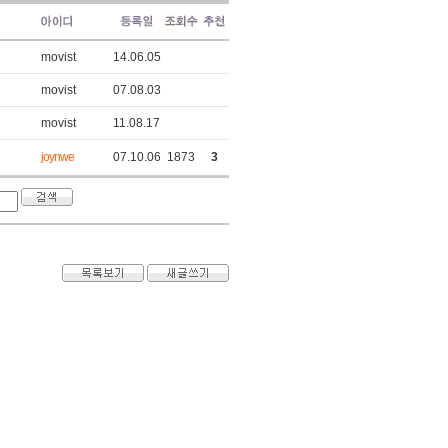
movist
14.06.05
movist
07.08.03
movist
11.08.17
joynwe
07.10.06
1873
3