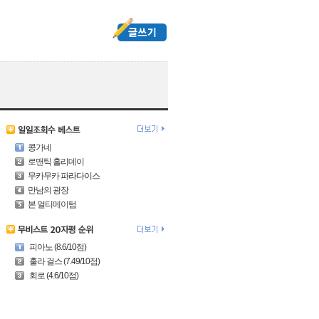
콩가네
로맨틱 홀리데이
무카무카 파라다이스
만남의 광장
본 얼티메이텀
피아노 (8.6/10점)
훌라 걸스 (7.49/10점)
회로 (4.6/10점)