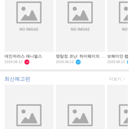
데인저러스 애니멀스
명탐정 코난: 하이웨이의 타
보헤미안 
2026.08.12
천사
2026.08.12
2026.08.12
19
12
최신예고편
더보기