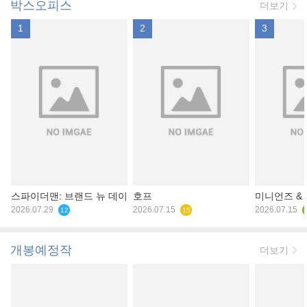
박스오피스
더보기
1
2
3
스파이더맨: 브랜드 뉴 데이
호프
미니언즈 &
2026.07.29
2026.07.15
2026.07.15
12
15
개봉예정작
더보기