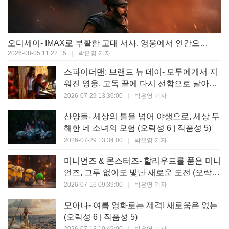
오디세이- IMAX로 부활한 고대 서사, 영웅에서 인간으로의 귀환 (오락성 9 | 작품성 9)
2026-08-05 11:22:15
|
박은영 기자
스파이더맨: 브랜드 뉴 데이- 모두에게서 지
워진 영웅, 고독 끝에 다시 선함으로 날아오
르다 (오락성 8 | 작품성 8)
2026-07-29 13:36:00
|
박은영 기자
산양들- 세상의 틀을 넘어 야생으로, 세상 무
해한 네 소녀의 모험 (오락성 6 | 작품성 5)
2026-07-29 13:34:00
|
박은영 기자
미니언즈 & 몬스터즈- 할리우드를 품은 미니
언즈, 그루 없이도 빛난 새로운 도전 (오락성
7 | 작품성 6)
2026-07-16 09:39:00
|
박은영 기자
모아나- 여름 영화로는 제격! 새로움은 없는
(오락성 6 | 작품성 5)