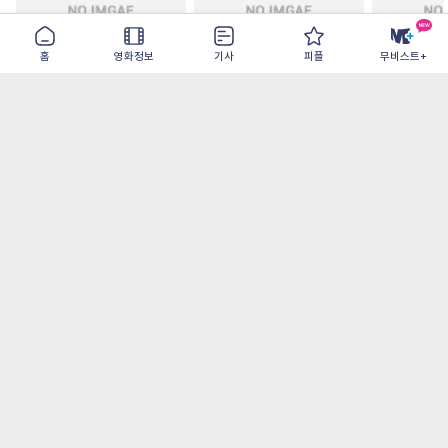
홈
영화정보
기사
피플
무비스트+
철들 무렵
아웃 브레이크
이런 엿같은
2026-09-30
2026-07-22
2026-08-07
가장 많이 본 기사
더보기
‘허투루 연기하는 배우가 아니란 걸 보여주고
파’ 넷플릭스 <동궁> 남주혁
[OTT 추천작 8월 1주] <유부녀 킬러>, <지금
불륜이 문제가 아닙니다>, <와일드 씽> 등
[8월 1주 국내 박스] 5일 만에 338만 모은 <스
파이더맨> 극장가 235% 대반등, <호프>는
400만 돌파