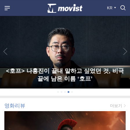
KR
<호프> 나홍진이 끝내 말하고 싶었던 것, 비극
끝에 남은 이름 ‘호프’
영화리뷰
더보기