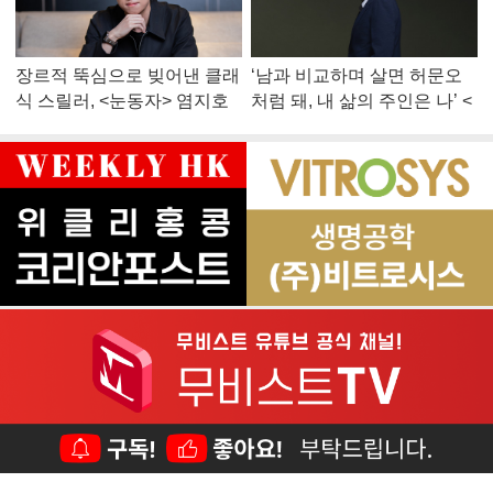
장르적 뚝심으로 빚어낸 클래
‘남과 비교하며 살면 허문오
식 스릴러, <눈동자> 염지호
처럼 돼, 내 삶의 주인은 나’ <
감독
맨 끝줄 소년> 최민식