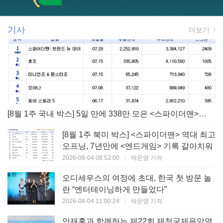
기사
더보기
[8월 1주 국내 박스] 5일 만에 338만 모은 <스파이더맨> 극장가 235% 대반등, <호프>는 400만 돌파
[8월 1주 북미 박스] <스파이더맨> 역대 최고
오프닝, 7년만에 <엔드게임> 기록 갈아치워
2026-08-04 08:52:00
|
박은영 기자
오디세우스의 여정에 초대, 한국 첫 방문 놀
란 “엔터테이닝하게 만들었다”
2026-08-04 11:00:24
|
박은영 기자
안재홍과 함께하는 제22회 제천국제음악영