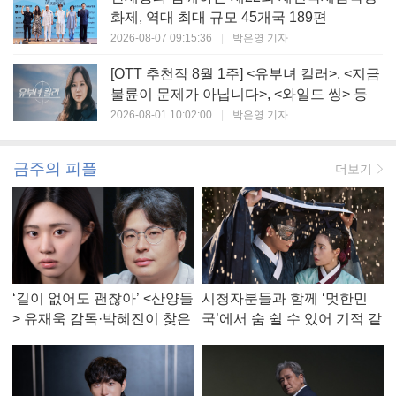
화제, 역대 최대 규모 45개국 189편
2026-08-07 09:15:36
|
박은영 기자
[OTT 추천작 8월 1주] <유부녀 킬러>, <지금
불륜이 문제가 아닙니다>, <와일드 씽> 등
2026-08-01 10:02:00
|
박은영 기자
금주의 피플
더보기
‘길이 없어도 괜찮아’ <산양들
시청자분들과 함께 ‘멋한민
> 유재욱 감독·박혜진이 찾은
국’에서 숨 쉴 수 있어 기적 같
진짜 ‘안식처’
았다, <멋진 신세계> 강현주
작가