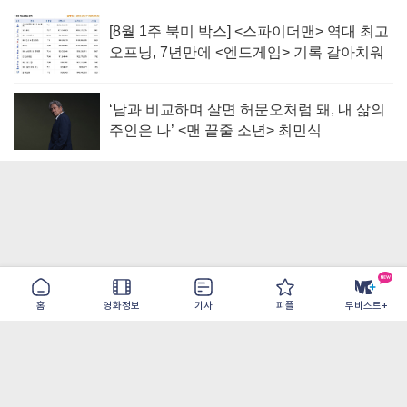
[8월 1주 북미 박스] <스파이더맨> 역대 최고
오프닝, 7년만에 <엔드게임> 기록 갈아치워
‘남과 비교하며 살면 허문오처럼 돼, 내 삶의
주인은 나’ <맨 끝줄 소년> 최민식
홈
영화정보
기사
피플
무비스트+
이용약관
개인정보취급방침
광고/제휴
PC버전
COPYRIGHT ©THE SHANGRILA ALL RIGHTS RESERVED.