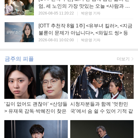
엄, 세 노인의 가장 맛있는 오늘 <사람과 고
기>
2026-08-05 11:20:22
|
박은영 기자
[OTT 추천작 8월 1주] <유부녀 킬러>, <지금
불륜이 문제가 아닙니다>, <와일드 씽> 등
2026-08-01 10:02:00
|
박은영 기자
금주의 피플
더보기
‘길이 없어도 괜찮아’ <산양들
시청자분들과 함께 ‘멋한민
> 유재욱 감독·박혜진이 찾은
국’에서 숨 쉴 수 있어 기적 같
진짜 ‘안식처’
았다, <멋진 신세계> 강현주
작가