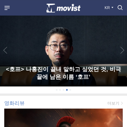
KR
<호프> 나홍진이 끝내 말하고 싶었던 것, 비극
끝에 남은 이름 ‘호프’
영화리뷰
더보기