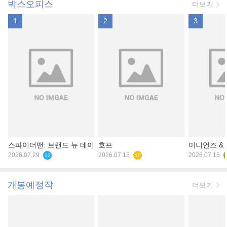
박스오피스
더보기
1
2
3
스파이더맨: 브랜드 뉴 데이
호프
미니언즈 &
2026.07.29
2026.07.15
2026.07.15
12
15
개봉예정작
더보기