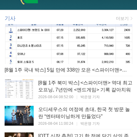
기사
더보기
[8월 1주 국내 박스] 5일 만에 338만 모은 <스파이더맨> 극장가 235% 대반등, <호프>는 400만 돌파
[8월 1주 북미 박스] <스파이더맨> 역대 최고
오프닝, 7년만에 <엔드게임> 기록 갈아치워
2026-08-04 08:52:00
|
박은영 기자
오디세우스의 여정에 초대, 한국 첫 방문 놀
란 “엔터테이닝하게 만들었다”
2026-08-04 11:00:24
|
박은영 기자
[OTT 신작 추천] 고기 한 점에 담긴 삶의 존