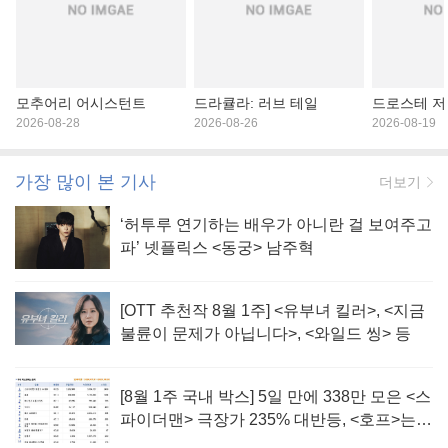
모추어리 어시스턴트
드라큘라: 러브 테일
드로스테 저
2026-08-28
2026-08-26
2026-08-19
가장 많이 본 기사
더보기
‘허투루 연기하는 배우가 아니란 걸 보여주고
파’ 넷플릭스 <동궁> 남주혁
[OTT 추천작 8월 1주] <유부녀 킬러>, <지금
불륜이 문제가 아닙니다>, <와일드 씽> 등
[8월 1주 국내 박스] 5일 만에 338만 모은 <스
파이더맨> 극장가 235% 대반등, <호프>는
400만 돌파