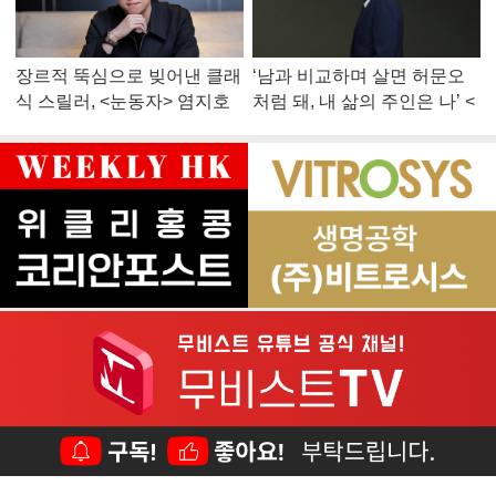
장르적 뚝심으로 빚어낸 클래
‘남과 비교하며 살면 허문오
식 스릴러, <눈동자> 염지호
처럼 돼, 내 삶의 주인은 나’ <
감독
맨 끝줄 소년> 최민식