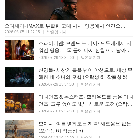
오디세이- IMAX로 부활한 고대 서사, 영웅에서 인간으로의 귀환 (오락성 9 | 작품성 9)
2026-08-05 11:22:15
|
박은영 기자
스파이더맨: 브랜드 뉴 데이- 모두에게서 지
워진 영웅, 고독 끝에 다시 선함으로 날아오
르다 (오락성 8 | 작품성 8)
2026-07-29 13:36:00
|
박은영 기자
산양들- 세상의 틀을 넘어 야생으로, 세상 무
해한 네 소녀의 모험 (오락성 6 | 작품성 5)
2026-07-29 13:34:00
|
박은영 기자
미니언즈 & 몬스터즈- 할리우드를 품은 미니
언즈, 그루 없이도 빛난 새로운 도전 (오락성
7 | 작품성 6)
2026-07-16 09:39:00
|
박은영 기자
모아나- 여름 영화로는 제격! 새로움은 없는
(오락성 6 | 작품성 5)