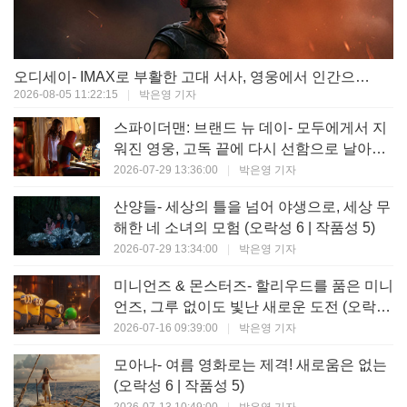
오디세이- IMAX로 부활한 고대 서사, 영웅에서 인간으로의 귀환 (오락성 9 | 작품성 9)
2026-08-05 11:22:15
|
박은영 기자
스파이더맨: 브랜드 뉴 데이- 모두에게서 지
워진 영웅, 고독 끝에 다시 선함으로 날아오
르다 (오락성 8 | 작품성 8)
2026-07-29 13:36:00
|
박은영 기자
산양들- 세상의 틀을 넘어 야생으로, 세상 무
해한 네 소녀의 모험 (오락성 6 | 작품성 5)
2026-07-29 13:34:00
|
박은영 기자
미니언즈 & 몬스터즈- 할리우드를 품은 미니
언즈, 그루 없이도 빛난 새로운 도전 (오락성
7 | 작품성 6)
2026-07-16 09:39:00
|
박은영 기자
모아나- 여름 영화로는 제격! 새로움은 없는
(오락성 6 | 작품성 5)