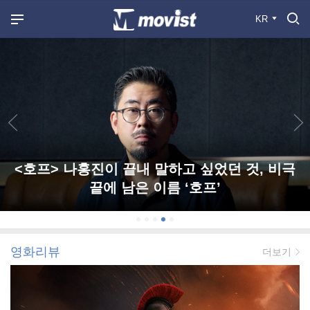
KR
<호프> 나홍진이 끝내 말하고 싶었던 것, 비극
끝에 남은 이름 ‘호프’
영화리뷰
더보기