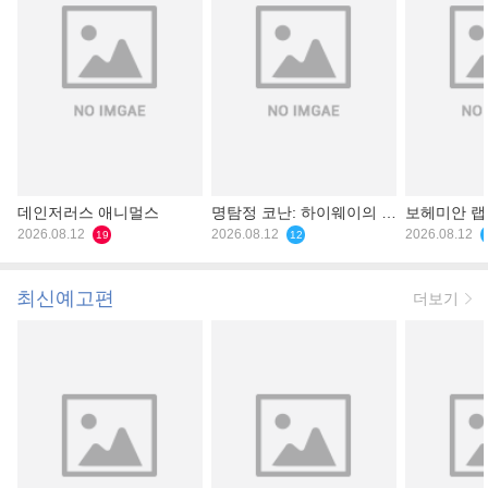
데인저러스 애니멀스
명탐정 코난: 하이웨이의 타
보헤미안 
2026.08.12
천사
2026.08.12
2026.08.12
19
12
최신예고편
더보기