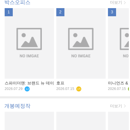
박스오피스
더보기
1
2
3
스파이더맨: 브랜드 뉴 데이
호프
미니언즈 &
2026.07.29
2026.07.15
2026.07.15
12
15
개봉예정작
더보기