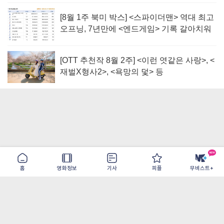
[8월 1주 북미 박스] <스파이더맨> 역대 최고
오프닝, 7년만에 <엔드게임> 기록 갈아치워
[OTT 추천작 8월 2주] <이런 엿같은 사랑>, <
재벌X형사2>, <욕망의 덫> 등
홈
영화정보
기사
피플
무비스트+
이용약관
개인정보취급방침
광고/제휴
PC버전
COPYRIGHT ©THE SHANGRILA ALL RIGHTS RESERVED.