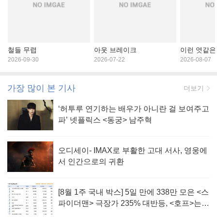
철들 무렵
아웃 브레이크
이런 엿같은
2026-09-30
2026-07-22
2026-08-07
가장 많이 본 기사
더보기
‘허투루 연기하는 배우가 아니란 걸 보여주고
파’ 넷플릭스 <동궁> 남주혁
오디세이- IMAX로 부활한 고대 서사, 영웅에
서 인간으로의 귀환
[8월 1주 국내 박스] 5일 만에 338만 모은 <스
파이더맨> 극장가 235% 대반등, <호프>는
400만 돌파