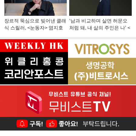
장르적 뚝심으로 빚어낸 클래
‘남과 비교하며 살면 허문오
식 스릴러, <눈동자> 염지호
처럼 돼, 내 삶의 주인은 나’ <
감독
맨 끝줄 소년> 최민식