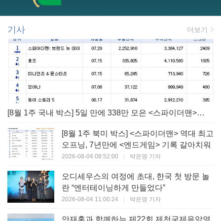
기사
더보기
[8월 1주 국내 박스] 5일 만에 338만 모은 <스파이더맨> 극장가 235% 대반등, <호프>는 400만 돌파
[8월 1주 북미 박스] <스파이더맨> 역대 최고
오프닝, 7년만에 <엔드게임> 기록 갈아치워
2026-08-04 08:52:00
|
박은영 기자
오디세우스의 여정에 초대, 한국 첫 방문 놀
란 “엔터테이닝하게 만들었다”
2026-08-04 11:00:24
|
박은영 기자
안재홍과 함께하는 제22회 제천국제음악영