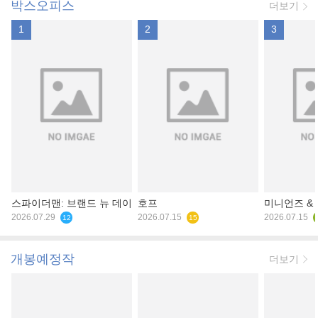
박스오피스
더보기
1
2
3
스파이더맨: 브랜드 뉴 데이
호프
미니언즈 &
2026.07.29
2026.07.15
2026.07.15
12
15
개봉예정작
더보기