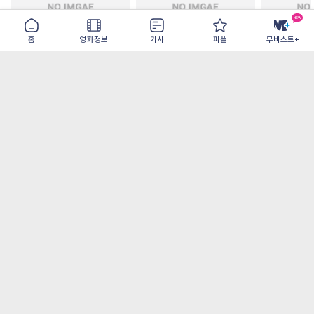
홈
영화정보
기사
피플
무비스트+
철들 무렵
아웃 브레이크
이런 엿같은
2026-09-30
2026-07-22
2026-08-07
가장 많이 본 기사
더보기
‘허투루 연기하는 배우가 아니란 걸 보여주고
파’ 넷플릭스 <동궁> 남주혁
오디세이- IMAX로 부활한 고대 서사, 영웅에
서 인간으로의 귀환
[8월 1주 국내 박스] 5일 만에 338만 모은 <스
파이더맨> 극장가 235% 대반등, <호프>는
400만 돌파