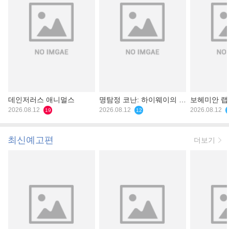
데인저러스 애니멀스
명탐정 코난: 하이웨이의 타
보헤미안 
2026.08.12
천사
2026.08.12
2026.08.12
19
12
최신예고편
더보기