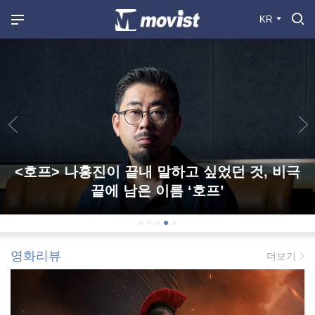
KR
<호프> 나홍진이 끝내 말하고 싶었던 것, 비극
끝에 남은 이름 ‘호프’
영화리뷰
더보기