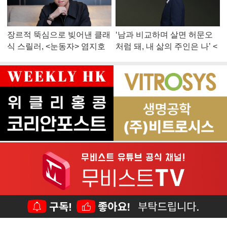
장르적 뚝심으로 빚어낸 클래
‘남과 비교하며 살면 허문오
식 스릴러, <눈동자> 염지호
처럼 돼, 내 삶의 주인은 나’ <
감독
맨 끝줄 소년> 최민식