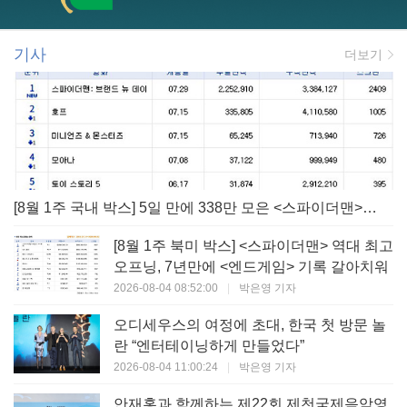
기사
더보기
[8월 1주 국내 박스] 5일 만에 338만 모은 <스파이더맨> 극장가 235% 대반등, <호프>는 400만 돌파
[8월 1주 북미 박스] <스파이더맨> 역대 최고
오프닝, 7년만에 <엔드게임> 기록 갈아치워
2026-08-04 08:52:00
|
박은영 기자
오디세우스의 여정에 초대, 한국 첫 방문 놀
란 “엔터테이닝하게 만들었다”
2026-08-04 11:00:24
|
박은영 기자
안재홍과 함께하는 제22회 제천국제음악영