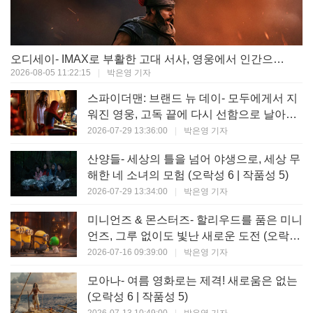
오디세이- IMAX로 부활한 고대 서사, 영웅에서 인간으로의 귀환 (오락성 9 | 작품성 9)
2026-08-05 11:22:15
|
박은영 기자
스파이더맨: 브랜드 뉴 데이- 모두에게서 지
워진 영웅, 고독 끝에 다시 선함으로 날아오
르다 (오락성 8 | 작품성 8)
2026-07-29 13:36:00
|
박은영 기자
산양들- 세상의 틀을 넘어 야생으로, 세상 무
해한 네 소녀의 모험 (오락성 6 | 작품성 5)
2026-07-29 13:34:00
|
박은영 기자
미니언즈 & 몬스터즈- 할리우드를 품은 미니
언즈, 그루 없이도 빛난 새로운 도전 (오락성
7 | 작품성 6)
2026-07-16 09:39:00
|
박은영 기자
모아나- 여름 영화로는 제격! 새로움은 없는
(오락성 6 | 작품성 5)