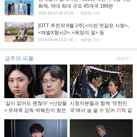
화제, 역대 최대 규모 45개국 189편
2026-08-07 09:15:36
|
박은영 기자
[OTT 추천작 8월 2주] <이런 엿같은 사랑>,
<재벌X형사2>, <욕망의 덫> 등
2026-08-08 13:27:00
|
박은영 기자
금주의 피플
더보기
‘길이 없어도 괜찮아’ <산양들
시청자분들과 함께 ‘멋한민
> 유재욱 감독·박혜진이 찾은
국’에서 숨 쉴 수 있어 기적 같
진짜 ‘안식처’
았다, <멋진 신세계> 강현주
작가