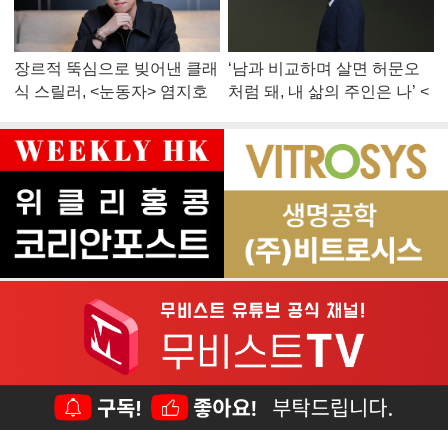
장르적 뚝심으로 빚어낸 클래
‘남과 비교하며 살면 허문오
식 스릴러, <눈동자> 염지호
처럼 돼, 내 삶의 주인은 나’ <
감독
맨 끝줄 소년> 최민식