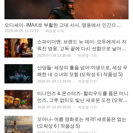
오디세이- IMAX로 부활한 고대 서사, 영웅에서 인간으로의 귀환 (오락성 9 | 작품성 9)
2026-08-05 11:22:15
|
박은영 기자
스파이더맨: 브랜드 뉴 데이- 모두에게서 지
워진 영웅, 고독 끝에 다시 선함으로 날아오
르다 (오락성 8 | 작품성 8)
2026-07-29 13:36:00
|
박은영 기자
산양들- 세상의 틀을 넘어 야생으로, 세상 무
해한 네 소녀의 모험 (오락성 6 | 작품성 5)
2026-07-29 13:34:00
|
박은영 기자
미니언즈 & 몬스터즈- 할리우드를 품은 미니
언즈, 그루 없이도 빛난 새로운 도전 (오락성
7 | 작품성 6)
2026-07-16 09:39:00
|
박은영 기자
모아나- 여름 영화로는 제격! 새로움은 없는
(오락성 6 | 작품성 5)