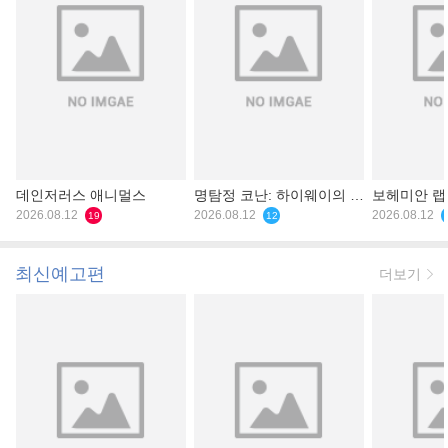
데인저러스 애니멀스
명탐정 코난: 하이웨이의 타
보헤미안 
2026.08.12
천사
2026.08.12
2026.08.12
19
12
최신예고편
더보기