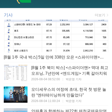
기사
더보기
[8월 1주 국내 박스] 5일 만에 338만 모은 <스파이더맨> 극장가 235% 대반등, <호프>는 400만 돌파
[8월 1주 북미 박스] <스파이더맨> 역대 최고
오프닝, 7년만에 <엔드게임> 기록 갈아치워
2026-08-04 08:52:00
|
박은영 기자
오디세우스의 여정에 초대, 한국 첫 방문 놀
란 “엔터테이닝하게 만들었다”
2026-08-04 11:00:24
|
박은영 기자
안재홍과 함께하는 제22회 제천국제음악영