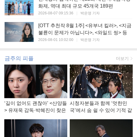
화제, 역대 최대 규모 45개국 189편
2026-08-07 09:15:36
|
박은영 기자
[OTT 추천작 8월 1주] <유부녀 킬러>, <지금
불륜이 문제가 아닙니다>, <와일드 씽> 등
2026-08-01 10:02:00
|
박은영 기자
금주의 피플
더보기
‘길이 없어도 괜찮아’ <산양들
시청자분들과 함께 ‘멋한민
> 유재욱 감독·박혜진이 찾은
국’에서 숨 쉴 수 있어 기적 같
진짜 ‘안식처’
았다, <멋진 신세계> 강현주
작가