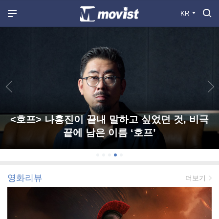
KR
<호프> 나홍진이 끝내 말하고 싶었던 것, 비극
끝에 남은 이름 ‘호프’
영화리뷰
더보기