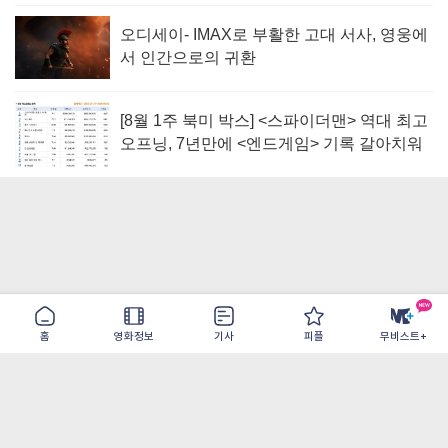
오디세이- IMAX로 부활한 고대 서사, 영웅에
서 인간으로의 귀환
[8월 1주 북미 박스] <스파이더맨> 역대 최고
오프닝, 7년만에 <엔드게임> 기록 갈아치워
홈
영화정보
기사
피플
무비스트+
이용약관
개인정보취급방침
광고/제휴
PC버전
COPYRIGHT ©THE SHANGRILA ALL RIGHTS RESERVED.