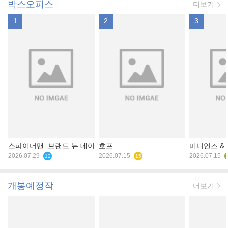
박스오피스
더보기
1
2
3
스파이더맨: 브랜드 뉴 데이
호프
미니언즈 &
2026.07.29
2026.07.15
2026.07.15
12
15
개봉예정작
더보기