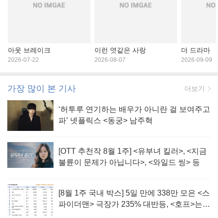
아웃 브레이크
이런 엿같은 사랑
더 드라마
2026-07-22
2026-08-07
2026-09-09
가장 많이 본 기사
더보기
‘허투루 연기하는 배우가 아니란 걸 보여주고
파’ 넷플릭스 <동궁> 남주혁
[OTT 추천작 8월 1주] <유부녀 킬러>, <지금
불륜이 문제가 아닙니다>, <와일드 씽> 등
[8월 1주 국내 박스] 5일 만에 338만 모은 <스
파이더맨> 극장가 235% 대반등, <호프>는
400만 돌파