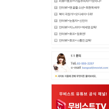
리뷰! <호프><가능주의자> <모아나>
인터뷰! <맨 끝줄 소년> 최현욱 배우
북미 극장가! <오디세이> 1위!
인터뷰! <눈동자> 신민아
인터뷰! <지느러미> 박세영 감독!
인터뷰! <호프> 정호연!
인터뷰! <호프> 나홍진 감독!