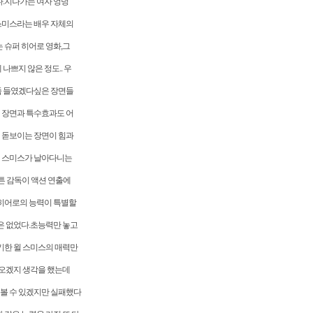
다.지나가는 여자 엉덩
스미스라는 배우 자체의
 슈퍼 히어로 영화,그
나쁘지 않은 정도.. 우
좀 들였겠다싶은 장면들
 장면과 특수효과도 어
 돋보이는 장면이 힘과
윌 스미스가 날아다니는
암튼 감독이 액션 연출에
 히어로의 능력이 특별할
은 없었다.초능력만 놓고
연기한 윌 스미스의 매력만
나오겠지 생각을 했는데
볼 수 있겠지만 실패했다