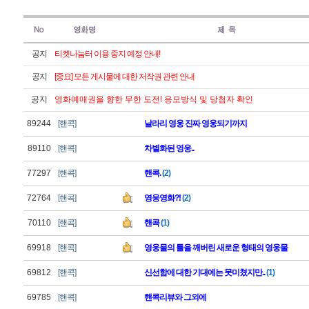
공지
티켓나눔터 이용 중지 예정 안내!
공지
[중요] 모든 게시물에 대한 저작권 관련 안내
공지
영화예매권을 향한 무한 도전! 응모방식 및 당첨자 확인
89244
[핸콕]
날라리 영웅 진짜 영웅되기까지
89110
[핸콕]
차별화된 영웅..
77297
[핸콕]
핸콕.
(2)
72764
[핸콕]
영웅영화?!
(2)
70110
[핸콕]
핸콕
(1)
69918
[핸콕]
영웅물의 틀을 깨버린 새로운 형태의 영웅물
69812
[핸콕]
신선함에 대한 기대에는 못미쳤지만..
(1)
69785
[핸콕]
핸콕리뷰와 그외에