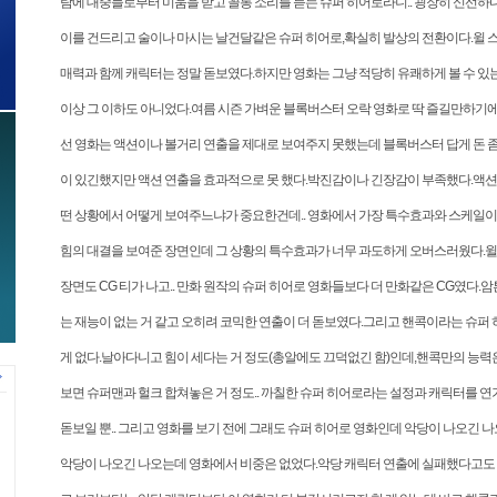
람에 대중들로부터 미움을 받고 꼴통 소리를 듣는 슈퍼 히어로라니.. 굉장히 신선하
이를 건드리고 술이나 마시는 날건달같은 슈퍼 히어로,확실히 발상의 전환이다.윌 
매력과 함께 캐릭터는 정말 돋보였다.하지만 영화는 그냥 적당히 유쾌하게 볼 수 있는
이상 그 이하도 아니었다.여름 시즌 가벼운 블록버스터 오락 영화로 딱 즐길만하기에 
선 영화는 액션이나 볼거리 연출을 제대로 보여주지 못했는데 블록버스터 답게 돈 
이 있긴했지만 액션 연출을 효과적으로 못 했다.박진감이나 긴장감이 부족했다.액션
떤 상황에서 어떻게 보여주느냐가 중요한건데.. 영화에서 가장 특수효과와 스케일이
힘의 대결을 보여준 장면인데 그 상황의 특수효과가 너무 과도하게 오버스러웠다.
장면도 CG 티가 나고.. 만화 원작의 슈퍼 히어로 영화들보다 더 만화같은 CG였다.
는 재능이 없는 거 같고 오히려 코믹한 연출이 더 돋보였다.그리고 핸콕이라는 슈퍼
게 없다.날아다니고 힘이 세다는 거 정도(총알에도 끄덕없긴 함)인데,핸콕만의 능력
보면 슈퍼맨과 헐크 합쳐놓은 거 정도.. 까칠한 슈퍼 히어로라는 설정과 캐릭터를 
돋보일 뿐.. 그리고 영화를 보기 전에 그래도 슈퍼 히어로 영화인데 악당이 나오긴 
악당이 나오긴 나오는데 영화에서 비중은 없었다.악당 캐릭터 연출에 실패했다고도 