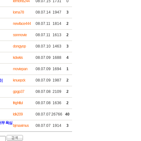
lemon8244
08.07.15
1731
0
lorna78
08.07.14
1947
3
newface444
08.07.11
1814
2
ssnmovie
08.07.11
1613
2
dongyop
08.07.10
1463
3
kdwkis
08.07.09
1688
4
moviepan
08.07.09
1694
1
 |
knuepck
08.07.09
1987
2
gpgp37
08.07.08
2109
2
frightful
08.07.08
1636
2
ldk209
08.07.07
26766
40
너무 욕심
bjmaximus
08.07.07
1914
3