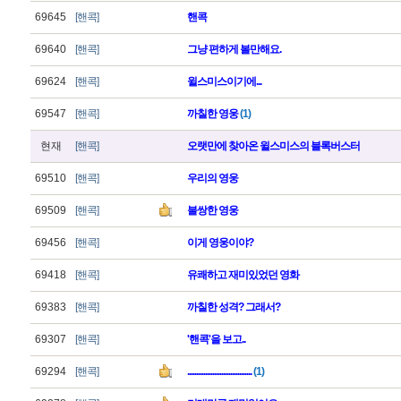
69645
[핸콕]
핸콕
69640
[핸콕]
그냥 편하게 볼만해요.
69624
[핸콕]
윌스미스이기에...
69547
[핸콕]
까칠한 영웅
(1)
현재
[핸콕]
오랫만에 찾아온 윌스미스의 블록버스터
69510
[핸콕]
우리의 영웅
69509
[핸콕]
불쌍한 영웅
69456
[핸콕]
이게 영웅이야?
69418
[핸콕]
유쾌하고 재미있었던 영화
69383
[핸콕]
까칠한 성격? 그래서?
69307
[핸콕]
'핸콕'을 보고..
69294
[핸콕]
....................................
(1)