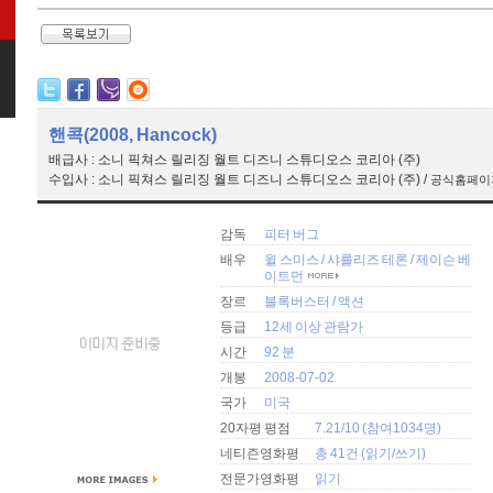
핸콕(2008, Hancock)
배급사 : 소니 픽쳐스 릴리징 월트 디즈니 스튜디오스 코리아 (주)
수입사 : 소니 픽쳐스 릴리징 월트 디즈니 스튜디오스 코리아 (주) /
공식홈페이지 : 
감독
피터 버그
배우
윌 스미스
/
샤를리즈 테론
/
제이슨 베
이트먼
장르
블록버스터
/
액션
등급
12세 이상 관람가
시간
92 분
개봉
2008-07-02
국가
미국
20자평 평점
7.21/10 (참여1034명)
네티즌영화평
총 41건 (
읽기
/
쓰기
)
전문가영화평
읽기