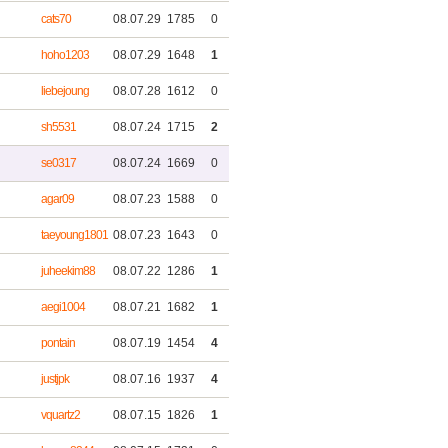
cats70
08.07.29
1785
0
hoho1203
08.07.29
1648
1
liebejoung
08.07.28
1612
0
sh5531
08.07.24
1715
2
se0317
08.07.24
1669
0
agar09
08.07.23
1588
0
taeyoung1801
08.07.23
1643
0
juheekim88
08.07.22
1286
1
aegi1004
08.07.21
1682
1
pontain
08.07.19
1454
4
justjpk
08.07.16
1937
4
vquartz2
08.07.15
1826
1