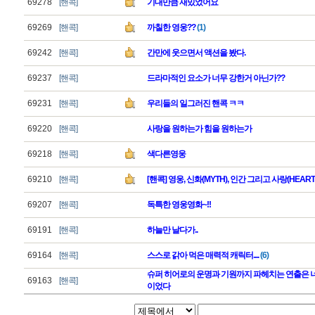
69278
[핸콕]
기대만큼 재밌었어요
69269
[핸콕]
까칠한 영웅??
(1)
69242
[핸콕]
간만에 웃으면서 액션을 봤다.
69237
[핸콕]
드라마적인 요소가 너무 강한거 아닌가??
69231
[핸콕]
우리들의 일그러진 핸콕 ㅋㅋ
69220
[핸콕]
사랑을 원하는가 힘을 원하는가
69218
[핸콕]
색다른영웅
69210
[핸콕]
[핸콕] 영웅, 신화(MYTH), 인간 그리고 사랑(HEART)
69207
[핸콕]
독특한 영웅영화~!!
69191
[핸콕]
하늘만 날다가..
69164
[핸콕]
스스로 갉아 먹은 매력적 캐릭터....
(6)
슈퍼 히어로의 운명과 기원까지 파헤치는 연출은 
69163
[핸콕]
이었다