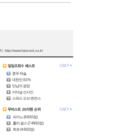
http://www.hancock.co.kr
쿵푸 허슬
대한민국1%
만남의 광장
이터널 선샤인
스워드 오브 벤전스
피아노 (8.6/10점)
훌라 걸스 (7.49/10점)
회로 (4.6/10점)