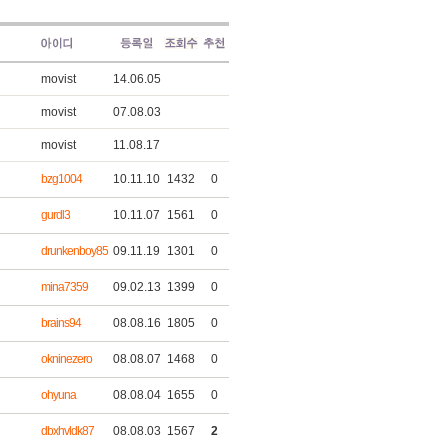
movist
14.06.05
movist
07.08.03
movist
11.08.17
bzg1004
10.11.10
1432
0
gurdl3
10.11.07
1561
0
drunkenboy85
09.11.19
1301
0
mina7359
09.02.13
1399
0
brains94
08.08.16
1805
0
okninezero
08.08.07
1468
0
ohyuna
08.08.04
1655
0
dbxhvldk87
08.08.03
1567
2