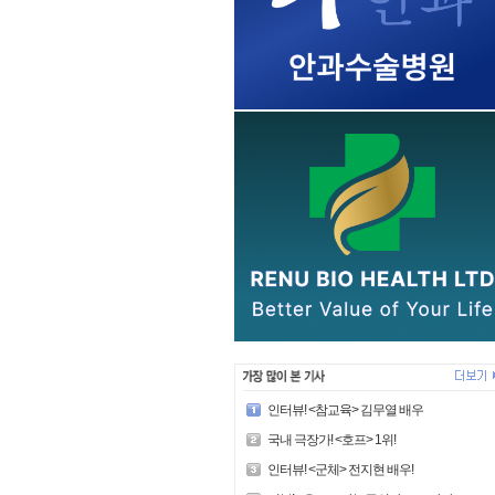
인터뷰! <참교육> 김무열 배우
국내 극장가! <호프> 1위!
인터뷰! <군체> 전지현 배우!