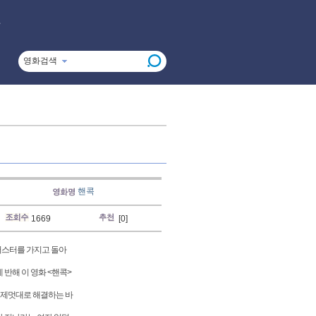
영화검색
핸콕
1669
[0]
록버스터를 가지고 돌아
 반해 이 영화 <핸콕>
 제멋대로 해결하는 바