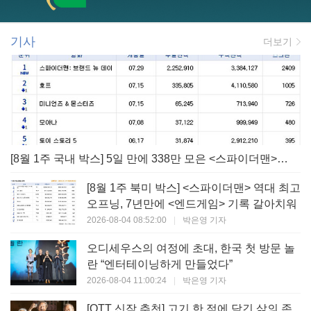
기사
더보기
[8월 1주 국내 박스] 5일 만에 338만 모은 <스파이더맨> 극장가 235% 대반등, <호프>는 400만 돌파
[8월 1주 북미 박스] <스파이더맨> 역대 최고
오프닝, 7년만에 <엔드게임> 기록 갈아치워
2026-08-04 08:52:00
|
박은영 기자
오디세우스의 여정에 초대, 한국 첫 방문 놀
란 “엔터테이닝하게 만들었다”
2026-08-04 11:00:24
|
박은영 기자
[OTT 신작 추천] 고기 한 점에 담긴 삶의 존