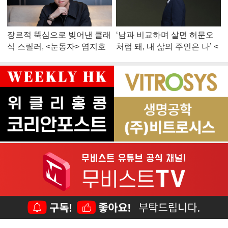
장르적 뚝심으로 빚어낸 클래
‘남과 비교하며 살면 허문오
식 스릴러, <눈동자> 염지호
처럼 돼, 내 삶의 주인은 나’ <
감독
맨 끝줄 소년> 최민식