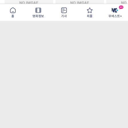
홈
영화정보
기사
피플
무비스트+
모추어리 어시스턴트
드라큘라: 러브 테일
드로스테 저
2026-08-28
2026-08-26
2026-08-19
가장 많이 본 기사
더보기
‘허투루 연기하는 배우가 아니란 걸 보여주고
파’ 넷플릭스 <동궁> 남주혁
[OTT 추천작 8월 1주] <유부녀 킬러>, <지금
불륜이 문제가 아닙니다>, <와일드 씽> 등
[8월 1주 국내 박스] 5일 만에 338만 모은 <스
파이더맨> 극장가 235% 대반등, <호프>는
400만 돌파