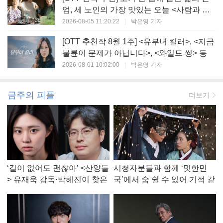
엄, 세 노인의 가장 맛있는 오늘 <사람과 고
기>
2026-08-05 11:20:22
|
박은영 기자
[OTT 추천작 8월 1주] <유부녀 킬러>, <지금
불륜이 문제가 아닙니다>, <와일드 씽> 등
2026-08-01 10:02:00
|
박은영 기자
금주의 피플
더보기
‘길이 없어도 괜찮아’ <산양들
시청자분들과 함께 ‘멋한민
> 유재욱 감독·박혜진이 찾은
국’에서 숨 쉴 수 있어 기적 같
진짜 ‘안식처’
았다, <멋진 신세계> 강현주
작가