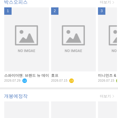
박스오피스
더보기
1
2
3
스파이더맨: 브랜드 뉴 데이
호프
미니언즈 &
2026.07.29
2026.07.15
2026.07.15
12
15
개봉예정작
더보기