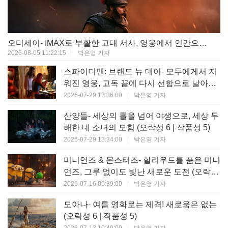
오디세이- IMAX로 부활한 고대 서사, 영웅에서 인간으로의 귀환 (오락성 9 | 작품성 9)
2026-08-05 11:22:15
|
박은영 기자
스파이더맨: 브랜드 뉴 데이- 모두에게서 지
워진 영웅, 고독 끝에 다시 선함으로 날아오
르다 (오락성 8 | 작품성 8)
2026-07-29 13:36:00
|
박은영 기자
산양들- 세상의 틀을 넘어 야생으로, 세상 무
해한 네 소녀의 모험 (오락성 6 | 작품성 5)
2026-07-29 13:34:00
|
박은영 기자
미니언즈 & 몬스터즈- 할리우드를 품은 미니
언즈, 그루 없이도 빛난 새로운 도전 (오락성
7 | 작품성 6)
2026-07-16 09:39:00
|
박은영 기자
모아나- 여름 영화로는 제격! 새로움은 없는
(오락성 6 | 작품성 5)