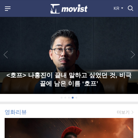
KR
<호프> 나홍진이 끝내 말하고 싶었던 것, 비극
끝에 남은 이름 ‘호프’
영화리뷰
더보기