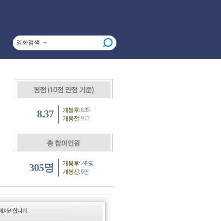
영화검색
개봉후:
8.35
8.37
개봉전:
9.17
개봉후:
299명
305명
개봉전:
6명