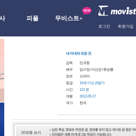
사
피플
무비스트+
로그인
회원가입
내 아내의 모든 것
감독
민규동
배우
임수정
/
이선균
/
류승룡
장르
드라마
등급
15세 이상 관람가
시간
121 분
개봉
2012-05-17
국가
한국