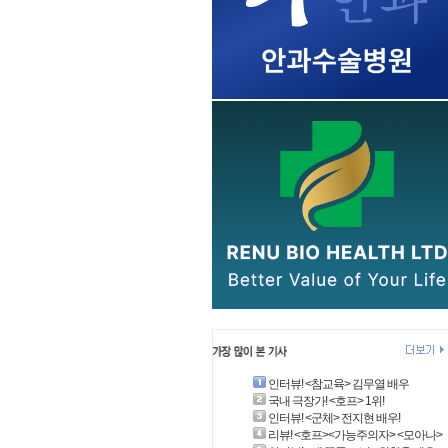
인터뷰! <참교육> 김무열 배우
국내 극장가! <호프> 1위!
인터뷰! <군체> 전지현 배우!
리뷰! <호프><가능주의자> <모아나>