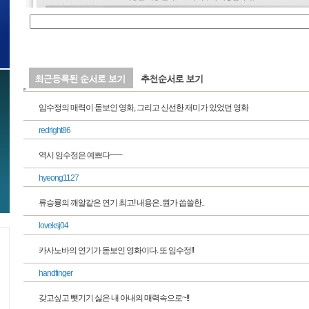
임수정의 매력이 돋보인 영화, 그리고 신선한 재미가 있었던 영화
redright86
역시 임수정은 예쁘다~~~
hyeong1127
류승룡의 깨알같은 연기 최고! 내용은..뭔가 씁쓸한..
loveksj04
카사노바의 연기가 돋보인 영화이다. 또 임수정!!
handfinger
갖고싶고 뺏기기 싫은 내 아내의 매력속으로~!!