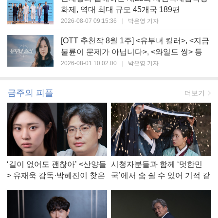
화제, 역대 최대 규모 45개국 189편
2026-08-07 09:15:36
|
박은영 기자
[OTT 추천작 8월 1주] <유부녀 킬러>, <지금
불륜이 문제가 아닙니다>, <와일드 씽> 등
2026-08-01 10:02:00
|
박은영 기자
금주의 피플
더보기
‘길이 없어도 괜찮아’ <산양들
시청자분들과 함께 ‘멋한민
> 유재욱 감독·박혜진이 찾은
국’에서 숨 쉴 수 있어 기적 같
진짜 ‘안식처’
았다, <멋진 신세계> 강현주
작가