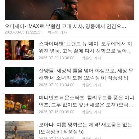
오디세이- IMAX로 부활한 고대 서사, 영웅에서 인간으로의 귀환 (오락성 9 | 작품성 9)
2026-08-05 11:22:15
|
박은영 기자
스파이더맨: 브랜드 뉴 데이- 모두에게서 지
워진 영웅, 고독 끝에 다시 선함으로 날아오
르다 (오락성 8 | 작품성 8)
2026-07-29 13:36:00
|
박은영 기자
산양들- 세상의 틀을 넘어 야생으로, 세상 무
해한 네 소녀의 모험 (오락성 6 | 작품성 5)
2026-07-29 13:34:00
|
박은영 기자
미니언즈 & 몬스터즈- 할리우드를 품은 미니
언즈, 그루 없이도 빛난 새로운 도전 (오락성
7 | 작품성 6)
2026-07-16 09:39:00
|
박은영 기자
모아나- 여름 영화로는 제격! 새로움은 없는
(오락성 6 | 작품성 5)