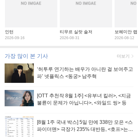
인턴
티무르 실랏 솔저
보헤미안 
2026-09-16
2026-08-31
2026-08-12
가장 많이 본 기사
더보기
‘허투루 연기하는 배우가 아니란 걸 보여주고
파’ 넷플릭스 <동궁> 남주혁
[OTT 추천작 8월 1주] <유부녀 킬러>, <지금
불륜이 문제가 아닙니다>, <와일드 씽> 등
[8월 1주 국내 박스] 5일 만에 338만 모은 <스
파이더맨> 극장가 235% 대반등, <호프>는
400만 돌파