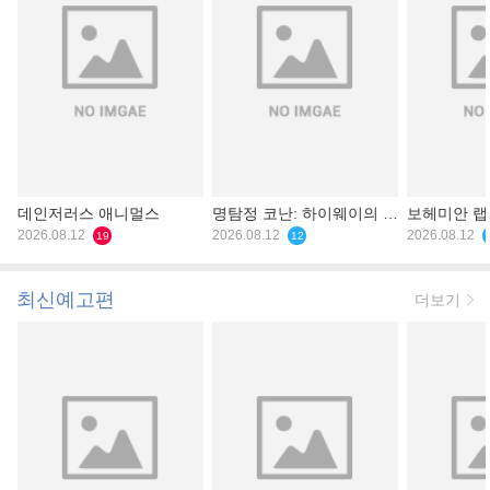
데인저러스 애니멀스
명탐정 코난: 하이웨이의 타
보헤미안 
2026.08.12
천사
2026.08.12
2026.08.12
19
12
최신예고편
더보기