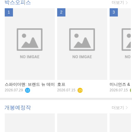
박스오피스
더보기
1
2
3
스파이더맨: 브랜드 뉴 데이
호프
미니언즈 &
2026.07.29
2026.07.15
2026.07.15
12
15
개봉예정작
더보기