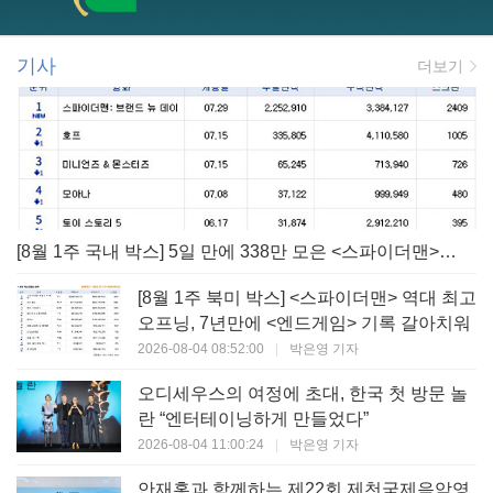
기사
더보기
[8월 1주 국내 박스] 5일 만에 338만 모은 <스파이더맨> 극장가 235% 대반등, <호프>는 400만 돌파
[8월 1주 북미 박스] <스파이더맨> 역대 최고
오프닝, 7년만에 <엔드게임> 기록 갈아치워
2026-08-04 08:52:00
|
박은영 기자
오디세우스의 여정에 초대, 한국 첫 방문 놀
란 “엔터테이닝하게 만들었다”
2026-08-04 11:00:24
|
박은영 기자
안재홍과 함께하는 제22회 제천국제음악영