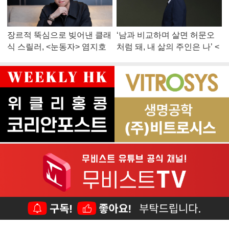
장르적 뚝심으로 빚어낸 클래
‘남과 비교하며 살면 허문오
식 스릴러, <눈동자> 염지호
처럼 돼, 내 삶의 주인은 나’ <
감독
맨 끝줄 소년> 최민식