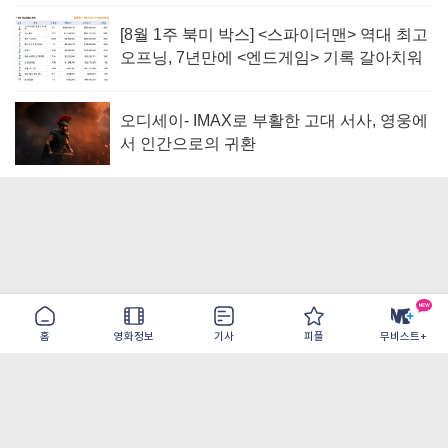
[8월 1주 북미 박스] <스파이더맨> 역대 최고
오프닝, 7년만에 <엔드게임> 기록 갈아치워
오디세이- IMAX로 부활한 고대 서사, 영웅에
서 인간으로의 귀환
홈
영화정보
기사
피플
무비스트+
이용약관
개인정보취급방침
광고/제휴
PC버전
COPYRIGHT ©THE SHANGRILA ALL RIGHTS RESERVED.