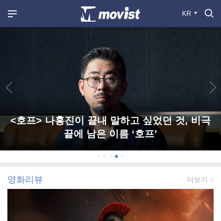
KR
<호프> 나홍진이 끝내 말하고 싶었던 것, 비극
끝에 남은 이름 ‘호프’
영화리뷰
더보기